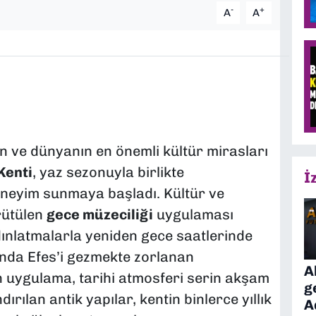
-
+
A
A
an ve dünyanın en önemli kültür mirasları
Kenti
, yaz sezonuyla birlikte
İ
eneyim sunmaya başladı. Kültür ve
rütülen
gece müzeciliği
uygulaması
ınlatmalarla yeniden gece saatlerinde
rında Efes’i gezmekte zorlanan
A
en uygulama, tarihi atmosferi serin akşam
g
ırılan antik yapılar, kentin binlerce yıllık
A