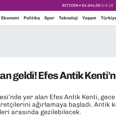
DOLAR
47,7436
%0.18
EURO
55,2510
%0.32
Ekonomi
Politika
Spor
Teknoloji
Yaşam
Türkiy
STERLİN
64,4811
%0.38
GRAM ALTIN
6660.55
%0.03
BİST100
13.779
%-14
BITCOIN
64.944,08
%-0.18
an geldi! Efes Antik Kenti'
i’nde yer alan Efes Antik Kenti, gece
aretçilerini ağırlamaya başladı. Antik k
eri arasında gezilebilecek.