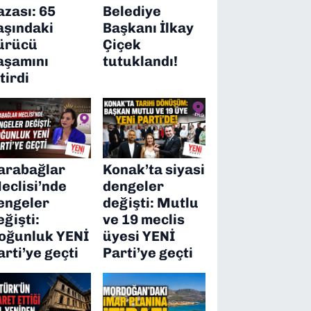
azası: 65
Belediye
aşındaki
Başkanı İlkay
ürücü
Çiçek
aşamını
tutuklandı!
itirdi
arabağlar
Konak’ta siyasi
eclisi’nde
dengeler
engeler
değişti: Mutlu
eğişti:
ve 19 meclis
oğunluk YENİ
üyesi YENİ
arti’ye geçti
Parti’ye geçti