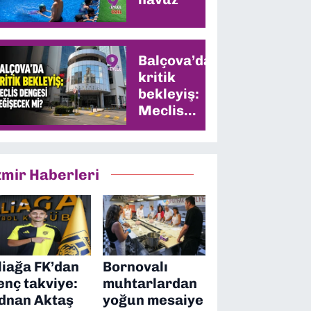
Balçova’da
kritik
bekleyiş:
Meclis
dengesi
değişecek
mi?
zmir Haberleri
liağa FK’dan
Bornovalı
enç takviye:
muhtarlardan
dnan Aktaş
yoğun mesaiye