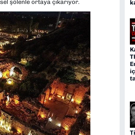
sel şölenle ortaya çıkarıyor.
k
K
T
E
i
t
T