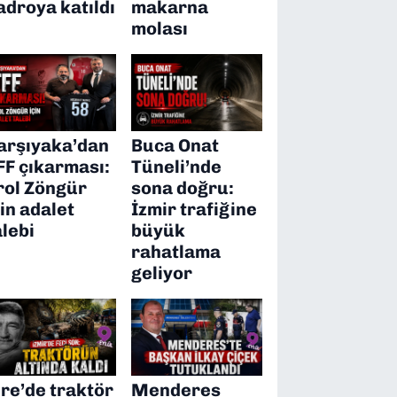
adroya katıldı
makarna
molası
arşıyaka’dan
Buca Onat
FF çıkarması:
Tüneli’nde
rol Zöngür
sona doğru:
çin adalet
İzmir trafiğine
alebi
büyük
rahatlama
geliyor
ire’de traktör
Menderes