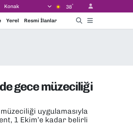
°
Konak
38
e
Yerel
Resmi İlanlar
nde gece müzeciliği
 müzeciliği uygulamasıyla
ent, 1 Ekim’e kadar belirli