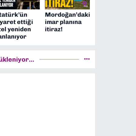
tatürk’ün
Mordoğan’daki
iyaret ettiği
imar planına
tel yeniden
itiraz!
anlanıyor
ükleniyor...