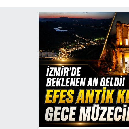
SAĞLIK
SPOR
TEKNOLOJİ
YAŞAM
YEREL YÖNETİMLER