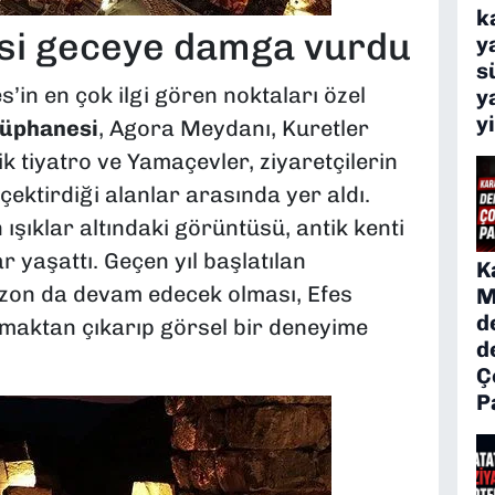
k
si geceye damga vurdu
y
s
’in en çok ilgi gören noktaları özel
y
y
tüphanesi
, Agora Meydanı, Kuretler
k tiyatro ve Yamaçevler, ziyaretçilerin
ektirdiği alanlar arasında yer aldı.
 ışıklar altındaki görüntüsü, antik kenti
 yaşattı. Geçen yıl başlatılan
K
zon da devam edecek olması, Efes
M
d
 olmaktan çıkarıp görsel bir deneyime
d
Ç
P