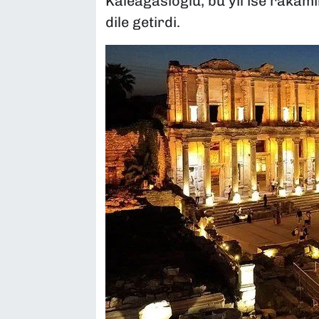
Kaleağasıoğlu, bu yıl ise rakam
dile getirdi.