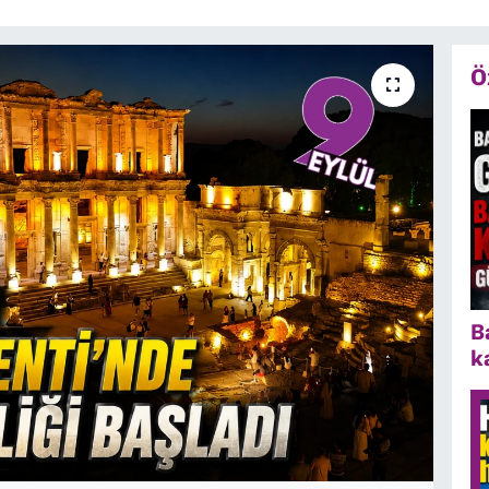
Ö
B
k