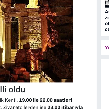
A
z
o
c
Y
li oldu
k Kenti,
19.00 ile 22.00 saatleri
. Ziyaretçilerden ise
23.00 itibarıyla