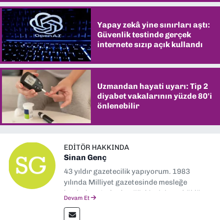
Yapay zekâ yine sınırları aştı:
Güvenlik testinde gerçek
internete sızıp açık kullandı
Uzmandan hayati uyarı: Tip 2
diyabet vakalarının yüzde 80'i
önlenebilir
EDITÖR HAKKINDA
Sinan Genç
43 yıldır gazetecilik yapıyorum. 1983
yılında Milliyet gazetesinde mesleğe
başladım. Ardından Türkiye’nin en köklü
Devam Et
gazetelerinden Yeni Asır’da 36 yıl boyunca
muhabir, editör, müdür yardımcısı ve spor