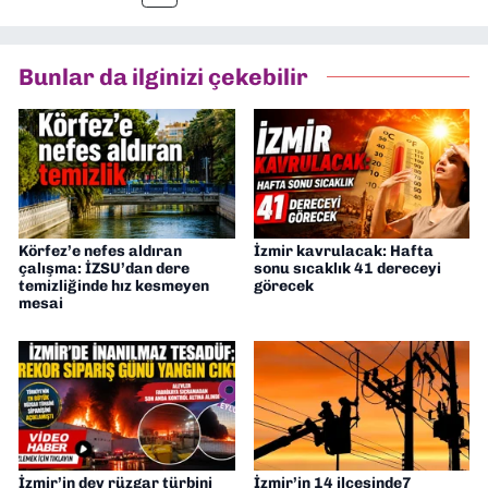
müdürü olarak görev yaptım. Ayrıca Yeni
Asır TV’de 7 yıl boyunca programlar
hazırlayıp sundum. Şu anda Dokuz Eylül
Bunlar da ilginizi çekebilir
Gazetesi'nde editörlük yapıyorum
Körfez’e nefes aldıran
İzmir kavrulacak: Hafta
çalışma: İZSU’dan dere
sonu sıcaklık 41 dereceyi
temizliğinde hız kesmeyen
görecek
mesai
İzmir’in dev rüzgar türbini
İzmir’in 14 ilçesinde7