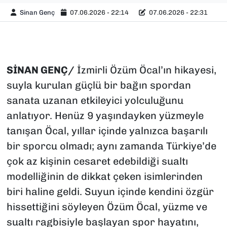
Sinan Genç
07.06.2026 - 22:14
07.06.2026 - 22:31
SİNAN GENÇ/
İzmirli Özüm Öcal’ın hikayesi,
suyla kurulan güçlü bir bağın spordan
sanata uzanan etkileyici yolculuğunu
anlatıyor. Henüz 9 yaşındayken yüzmeyle
tanışan Öcal, yıllar içinde yalnızca başarılı
bir sporcu olmadı; aynı zamanda Türkiye’de
çok az kişinin cesaret edebildiği sualtı
modelliğinin de dikkat çeken isimlerinden
biri haline geldi. Suyun içinde kendini özgür
hissettiğini söyleyen Özüm Öcal, yüzme ve
sualtı ragbisiyle başlayan spor hayatını,