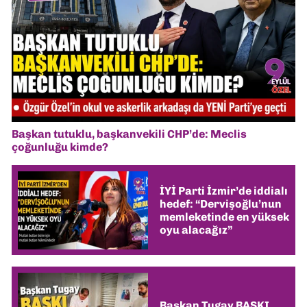
Başkan tutuklu, başkanvekili CHP’de: Meclis
çoğunluğu kimde?
İYİ Parti İzmir’de iddialı
hedef: “Dervişoğlu’nun
memleketinde en yüksek
oyu alacağız”
Başkan Tugay BASKI