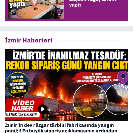
yaptı
İzmir Haberleri
İzmir’in dev rüzgar türbini fabrikasında yangın
paniği! En büyük sipariş açıklamasının ardından