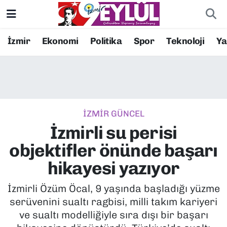
Resmi İlanlar
Konak Nöbetçi Eczaneler
İzmir
Ekonomi
Politika
Spor
Teknoloji
Y
BİLİM
Konak Hava Durumu
DÜNYA
Konak Trafik Yoğunluk Haritası
İZMİR GÜNCEL
EĞİTİM
Süper Lig Puan Durumu ve Fikstür
İzmirli su perisi
EKONOMİ
Tüm Manşetler
objektifler önünde başarı
hikayesi yazıyor
KÜLTÜR SANAT
Son Dakika Haberleri
İzmirli Özüm Öcal, 9 yaşında başladığı yüzme
MAGAZİN
Haber Arşivi
serüvenini sualtı ragbisi, milli takım kariyeri
ve sualtı modelliğiyle sıra dışı bir başarı
POLİTİKA