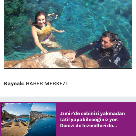
Kaynak:
HABER MERKEZİ
İzmir’de cebinizi yakmadan
tatil yapabileceğiniz yer:
Denizi de hizmetleri de
şaşırtıyor