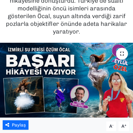
hikayesine dönüştürdü. Türkiye’de sualtı
modelliğinin öncü isimleri arasında
SAĞLIK
gösterilen Öcal, suyun altında verdiği zarif
pozlarla objektifler önünde adeta harikalar
SPOR
yaratıyor.
TEKNOLOJİ
YAŞAM
YEREL YÖNETİMLER
Paylaş
-
+
A
A