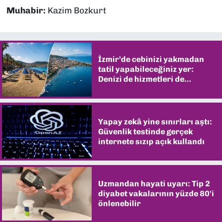
Muhabir:
Kazim Bozkurt
İzmir’de cebinizi yakmadan
tatil yapabileceğiniz yer:
Denizi de hizmetleri de
şaşırtıyor
Yapay zekâ yine sınırları aştı:
Güvenlik testinde gerçek
internete sızıp açık kullandı
Uzmandan hayati uyarı: Tip 2
diyabet vakalarının yüzde 80'i
önlenebilir