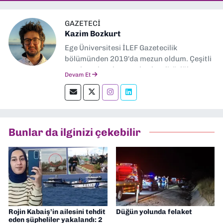
GAZETECI
Kazim Bozkurt
Ege Üniversitesi İLEF Gazetecilik
bölümünden 2019'da mezun oldum. Çeşitli
yerel ve ulusal gazetelerde editörlük,
Devam Et
muhabirlik yaptım. Teknoloji bloglarını
okumayı severim.
Bunlar da ilginizi çekebilir
Rojin Kabaiş’in ailesini tehdit
Düğün yolunda felaket
eden şüpheliler yakalandı: 2