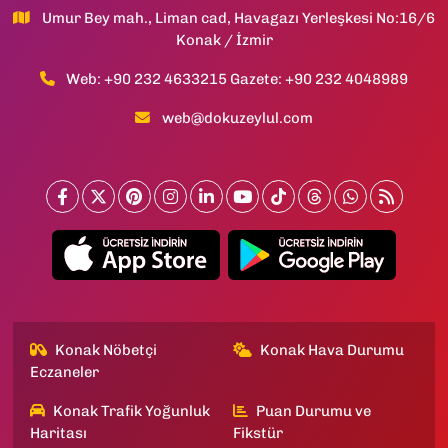
Umur Bey mah., Liman cad, Havagazı Yerleşkesi No:16/6
Konak / İzmir
Web: +90 232 4633215 Gazete: +90 232 4048989
web@dokuzeylul.com
Konak Nöbetçi
Konak Hava Durumu
Eczaneler
Konak Trafik Yoğunluk
Puan Durumu ve
Haritası
Fikstür