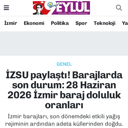
Resmi İlanlar
Konak Nöbetçi Eczaneler
İzmir
Ekonomi
Politika
Spor
Teknoloji
Y
BİLİM
Konak Hava Durumu
DÜNYA
Konak Trafik Yoğunluk Haritası
GENEL
EĞİTİM
Süper Lig Puan Durumu ve Fikstür
İZSU paylaştı! Barajlarda
EKONOMİ
Tüm Manşetler
son durum: 28 Haziran
2026 İzmir baraj doluluk
KÜLTÜR SANAT
Son Dakika Haberleri
oranları
MAGAZİN
Haber Arşivi
İzmir barajları, son dönemdeki etkili yağış
rejiminin ardından adeta küllerinden doğdu.
POLİTİKA