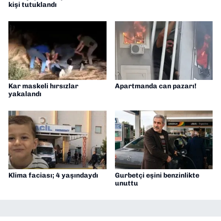
kişi tutuklandı
Kar maskeli hırsızlar
Apartmanda can pazarı!
yakalandı
Klima faciası; 4 yaşındaydı
Gurbetçi eşini benzinlikte
unuttu