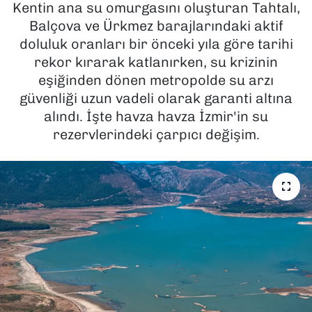
Kentin ana su omurgasını oluşturan Tahtalı,
Balçova ve Ürkmez barajlarındaki aktif
SAĞLIK
doluluk oranları bir önceki yıla göre tarihi
rekor kırarak katlanırken, su krizinin
SPOR
eşiğinden dönen metropolde su arzı
TEKNOLOJİ
güvenliği uzun vadeli olarak garanti altına
alındı. İşte havza havza İzmir'in su
YAŞAM
rezervlerindeki çarpıcı değişim.
YEREL YÖNETİMLER