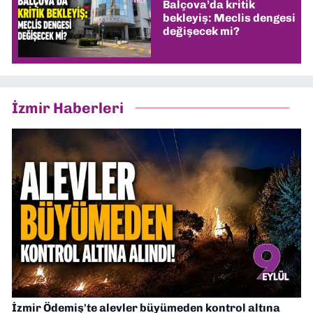
Balçova’da kritik
bekleyiş: Meclis dengesi
değişecek mi?
İzmir Haberleri
İzmir Ödemiş'te alevler büyümeden kontrol altına