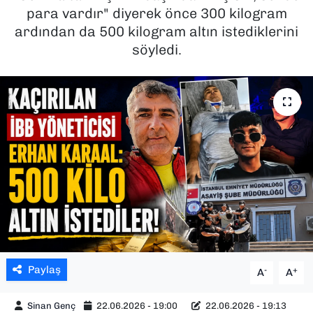
para vardır" diyerek önce 300 kilogram
SAĞLIK
ardından da 500 kilogram altın istediklerini
söyledi.
SPOR
TEKNOLOJİ
YAŞAM
YEREL YÖNETİMLER
Paylaş
-
+
A
A
Sinan Genç
22.06.2026 - 19:00
22.06.2026 - 19:13