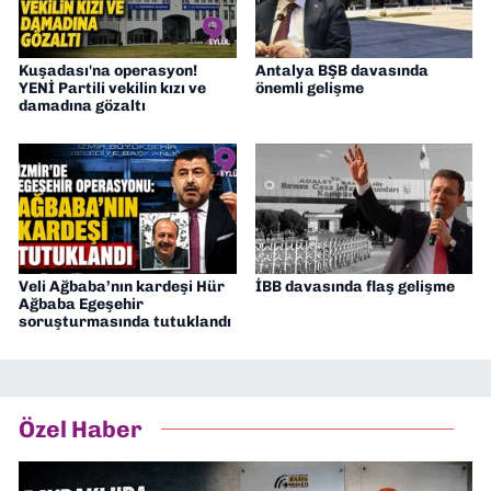
Kuşadası'na operasyon!
Antalya BŞB davasında
YENİ Partili vekilin kızı ve
önemli gelişme
damadına gözaltı
Veli Ağbaba’nın kardeşi Hür
İBB davasında flaş gelişme
Ağbaba Egeşehir
soruşturmasında tutuklandı
Özel Haber