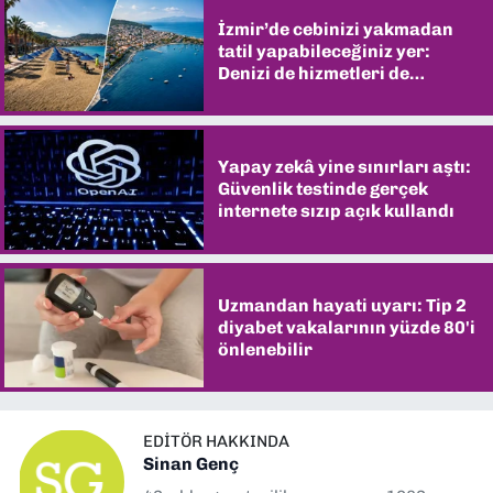
İzmir’de cebinizi yakmadan
tatil yapabileceğiniz yer:
Denizi de hizmetleri de
şaşırtıyor
Yapay zekâ yine sınırları aştı:
Güvenlik testinde gerçek
internete sızıp açık kullandı
Uzmandan hayati uyarı: Tip 2
diyabet vakalarının yüzde 80'i
önlenebilir
EDITÖR HAKKINDA
Sinan Genç