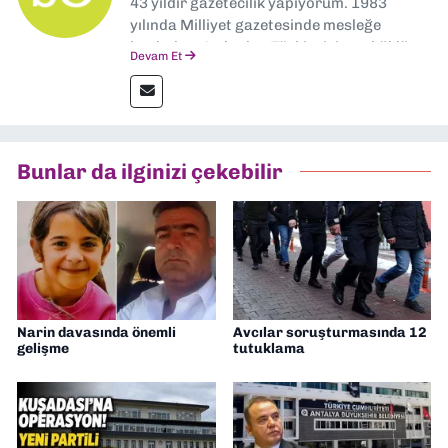
43 yıldır gazetecilik yapıyorum. 1983
yılında Milliyet gazetesinde mesleğe
başladım. Ardından Türkiye’nin en köklü
Devam Et
gazetelerinden Yeni Asır’da 36 yıl boyunca
muhabir, editör, müdür yardımcısı ve spor
müdürü olarak görev yaptım. Ayrıca Yeni
Asır TV’de 7 yıl boyunca programlar
hazırlayıp sundum. Şu anda Dokuz Eylül
Bunlar da ilginizi çekebilir
Gazetesi'nde editörlük yapıyorum
Narin davasında önemli
Avcılar soruşturmasında 12
gelişme
tutuklama