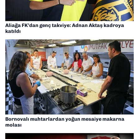
Aliağa FK’dan genç takviye: Adnan Aktaş kadroya
katıldı
Bornovalı muhtarlardan yoğun mesaiye makarna
molası