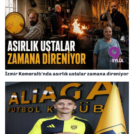
İzmir Kemeraltı'nda asırlık ustalar zamana direniyor