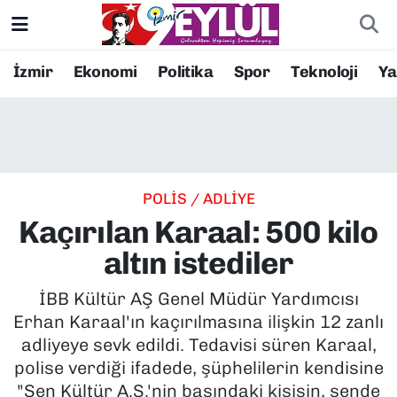
Resmi İlanlar
Konak Nöbetçi Eczaneler
İzmir
Ekonomi
Politika
Spor
Teknoloji
Y
BİLİM
Konak Hava Durumu
DÜNYA
Konak Trafik Yoğunluk Haritası
POLİS / ADLİYE
EĞİTİM
Süper Lig Puan Durumu ve Fikstür
Kaçırılan Karaal: 500 kilo
EKONOMİ
Tüm Manşetler
altın istediler
KÜLTÜR SANAT
Son Dakika Haberleri
İBB Kültür AŞ Genel Müdür Yardımcısı
Erhan Karaal'ın kaçırılmasına ilişkin 12 zanlı
MAGAZİN
Haber Arşivi
adliyeye sevk edildi. Tedavisi süren Karaal,
polise verdiği ifadede, şüphelilerin kendisine
POLİTİKA
"Sen Kültür A.Ş.'nin başındaki kişisin, sende