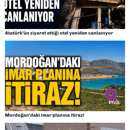
Atatürk’ün ziyaret ettiği otel yeniden canlanıyor
Mordoğan’daki imar planına itiraz!