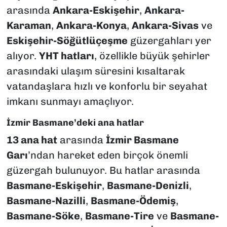
arasında
Ankara-Eskişehir
,
Ankara-
Karaman
,
Ankara-Konya
,
Ankara-Sivas
ve
Eskişehir-Söğütlüçeşme
güzergahları yer
alıyor.
YHT hatları
, özellikle büyük şehirler
arasındaki ulaşım süresini kısaltarak
vatandaşlara hızlı ve konforlu bir seyahat
imkanı sunmayı amaçlıyor.
İzmir Basmane’deki ana hatlar
13 ana hat
arasında
İzmir Basmane
Garı
’ndan hareket eden birçok önemli
güzergah bulunuyor. Bu hatlar arasında
Basmane-Eskişehir
,
Basmane-Denizli
,
Basmane-Nazilli
,
Basmane-Ödemiş
,
Basmane-Söke
,
Basmane-Tire
ve
Basmane-