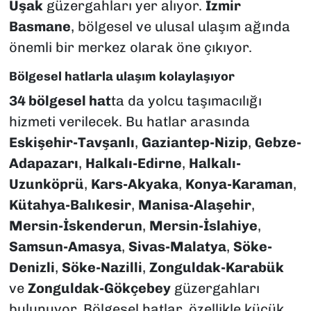
Uşak
güzergahları yer alıyor.
İzmir
Basmane
, bölgesel ve ulusal ulaşım ağında
önemli bir merkez olarak öne çıkıyor.
Bölgesel hatlarla ulaşım kolaylaşıyor
34 bölgesel hat
ta da yolcu taşımacılığı
hizmeti verilecek. Bu hatlar arasında
Eskişehir-Tavşanlı
,
Gaziantep-Nizip
,
Gebze-
Adapazarı
,
Halkalı-Edirne
,
Halkalı-
Uzunköprü
,
Kars-Akyaka
,
Konya-Karaman
,
Kütahya-Balıkesir
,
Manisa-Alaşehir
,
Mersin-İskenderun
,
Mersin-İslahiye
,
Samsun-Amasya
,
Sivas-Malatya
,
Söke-
Denizli
,
Söke-Nazilli
,
Zonguldak-Karabük
ve
Zonguldak-Gökçebey
güzergahları
bulunuyor. Bölgesel hatlar, özellikle küçük