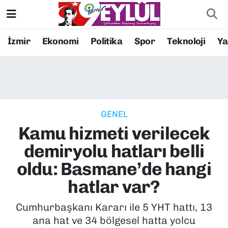
Resmi İlanlar
Konak Nöbetçi Eczaneler
İzmir
Ekonomi
Politika
Spor
Teknoloji
Y
BİLİM
Konak Hava Durumu
DÜNYA
Konak Trafik Yoğunluk Haritası
GENEL
EĞİTİM
Süper Lig Puan Durumu ve Fikstür
Kamu hizmeti verilecek
EKONOMİ
Tüm Manşetler
demiryolu hatları belli
oldu: Basmane’de hangi
KÜLTÜR SANAT
Son Dakika Haberleri
hatlar var?
MAGAZİN
Haber Arşivi
Cumhurbaşkanı Kararı ile 5 YHT hattı, 13
ana hat ve 34 bölgesel hatta yolcu
POLİTİKA