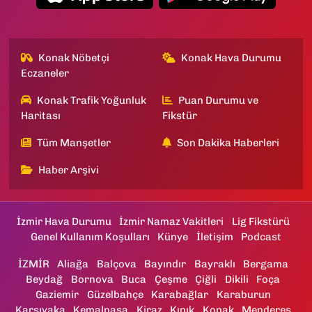
Konak Nöbetçi
Konak Hava Durumu
Eczaneler
Konak Trafik Yoğunluk
Puan Durumu ve
Haritası
Fikstür
Tüm Manşetler
Son Dakika Haberleri
Haber Arşivi
İzmir Hava Durumu
İzmir Namaz Vakitleri
Lig Fikstürü
Genel Kullanım Koşulları
Künye
İletişim
Podcast
İZMİR
Aliağa
Balçova
Bayındır
Bayraklı
Bergama
Beydağ
Bornova
Buca
Çeşme
Çiğli
Dikili
Foça
Gaziemir
Güzelbahçe
Karabağlar
Karaburun
Karşıyaka
Kemalpaşa
Kiraz
Kınık
Konak
Menderes