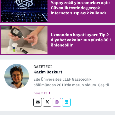
Yapay zekâ yine sınırları aştı:
Güvenlik testinde gerçek
internete sızıp açık kullandı
Uzmandan hayati uyarı: Tip 2
diyabet vakalarının yüzde 80'i
önlenebilir
GAZETECI
Kazim Bozkurt
Ege Üniversitesi İLEF Gazetecilik
bölümünden 2019'da mezun oldum. Çeşitli
yerel ve ulusal gazetelerde editörlük,
Devam Et
muhabirlik yaptım. Teknoloji bloglarını
okumayı severim.