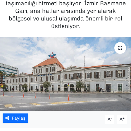
taşımacılığı hizmeti başlıyor. İzmir Basmane
Garı, ana hatlar arasında yer alarak
SAĞLIK
bölgesel ve ulusal ulaşımda önemli bir rol
üstleniyor.
SPOR
TEKNOLOJİ
YAŞAM
YEREL YÖNETİMLER
Paylaş
-
+
A
A