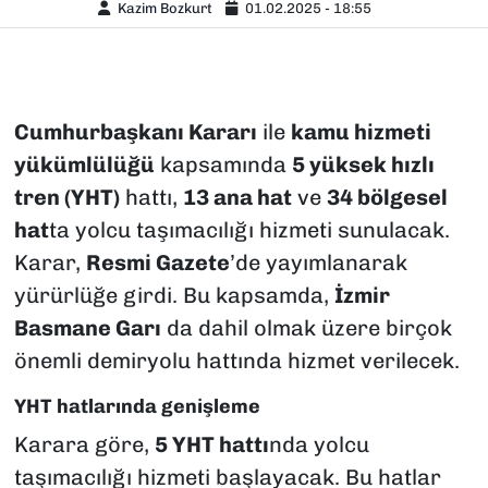
Kazim Bozkurt
01.02.2025 - 18:55
Cumhurbaşkanı Kararı
ile
kamu hizmeti
yükümlülüğü
kapsamında
5 yüksek hızlı
tren (YHT)
hattı,
13 ana hat
ve
34 bölgesel
hat
ta yolcu taşımacılığı hizmeti sunulacak.
Karar,
Resmi Gazete
’de yayımlanarak
yürürlüğe girdi. Bu kapsamda,
İzmir
Basmane Garı
da dahil olmak üzere birçok
önemli demiryolu hattında hizmet verilecek.
YHT hatlarında genişleme
Karara göre,
5 YHT hattı
nda yolcu
taşımacılığı hizmeti başlayacak. Bu hatlar