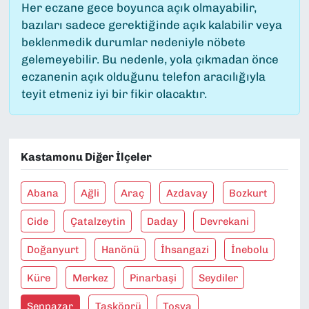
Her eczane gece boyunca açık olmayabilir,
bazıları sadece gerektiğinde açık kalabilir veya
beklenmedik durumlar nedeniyle nöbete
gelemeyebilir. Bu nedenle, yola çıkmadan önce
eczanenin açık olduğunu telefon aracılığıyla
teyit etmeniz iyi bir fikir olacaktır.
Kastamonu Diğer İlçeler
Abana
Ağli
Araç
Azdavay
Bozkurt
Cide
Çatalzeytin
Daday
Devrekani
Doğanyurt
Hanönü
İhsangazi
İnebolu
Küre
Merkez
Pinarbaşi
Seydiler
Şenpazar
Taşköprü
Tosya