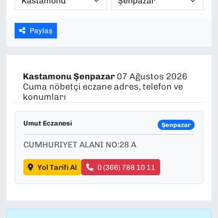
SAĞLIK
Paylaş
SPOR
TEKNOLOJİ
Kastamonu
Şenpazar
07 Ağustos 2026
Cuma nöbetçi eczane adres, telefon ve
YAŞAM
konumları
YEREL YÖNETİMLER
Umut Eczanesi
Şenpazar
CUMHURIYET ALANI NO:28 A
Yol Tarifi Al
0 (366) 788 10 11