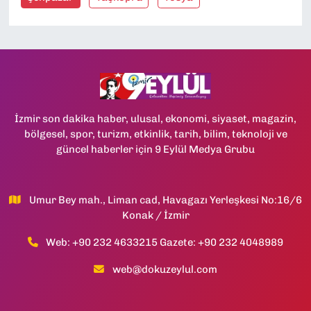
İzmir son dakika haber, ulusal, ekonomi, siyaset, magazin,
bölgesel, spor, turizm, etkinlik, tarih, bilim, teknoloji ve
güncel haberler için 9 Eylül Medya Grubu
Umur Bey mah., Liman cad, Havagazı Yerleşkesi No:16/6
Konak / İzmir
Web: +90 232 4633215 Gazete: +90 232 4048989
web@dokuzeylul.com