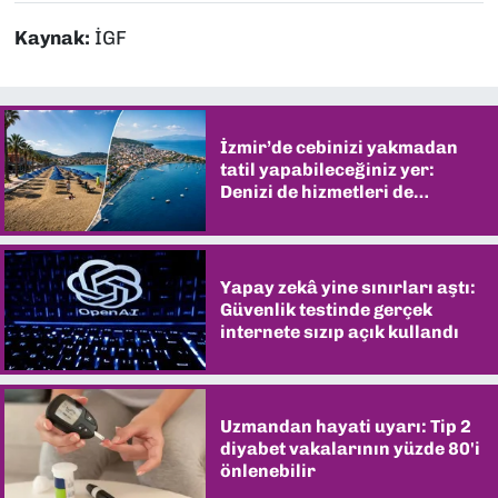
Kaynak:
İGF
İzmir’de cebinizi yakmadan
tatil yapabileceğiniz yer:
Denizi de hizmetleri de
şaşırtıyor
Yapay zekâ yine sınırları aştı:
Güvenlik testinde gerçek
internete sızıp açık kullandı
Uzmandan hayati uyarı: Tip 2
diyabet vakalarının yüzde 80'i
önlenebilir