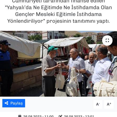
Cumhuriyeti tarafından finanse edilen
“Yahyalı’da Ne Eğitimde Ne İstihdamda Olan
SAĞLIK
Gençler Mesleki Eğitimle İstihdama
Yönlendiriliyor” projesinin tanıtımını yaptı.
SPOR
TEKNOLOJİ
YAŞAM
YEREL YÖNETİMLER
Paylaş
-
+
A
A
26.08.2023 - 11:00
26.08.2023 - 12:01