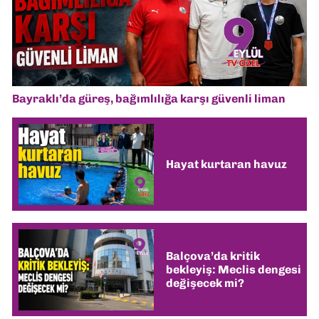
Bayraklı’da güreş, bağımlılığa karşı güvenli liman
Hayat kurtaran havuz
Balçova’da kritik
bekleyiş: Meclis dengesi
değişecek mi?