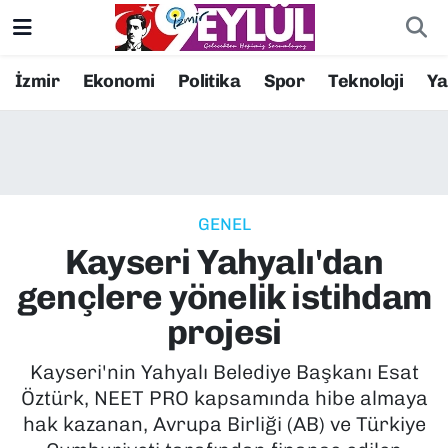
Resmi İlanlar
Konak Nöbetçi Eczaneler
İzmir
Ekonomi
Politika
Spor
Teknoloji
Y
BİLİM
Konak Hava Durumu
DÜNYA
Konak Trafik Yoğunluk Haritası
GENEL
EĞİTİM
Süper Lig Puan Durumu ve Fikstür
Kayseri Yahyalı'dan
EKONOMİ
Tüm Manşetler
gençlere yönelik istihdam
projesi
KÜLTÜR SANAT
Son Dakika Haberleri
Kayseri'nin Yahyalı Belediye Başkanı Esat
MAGAZİN
Haber Arşivi
Öztürk, NEET PRO kapsamında hibe almaya
hak kazanan, Avrupa Birliği (AB) ve Türkiye
POLİTİKA