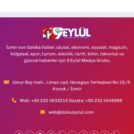
İzmir son dakika haber, ulusal, ekonomi, siyaset, magazin,
bölgesel, spor, turizm, etkinlik, tarih, bilim, teknoloji ve
güncel haberler için 9 Eylül Medya Grubu
Umur Bey mah., Liman cad, Havagazı Yerleşkesi No:16/6
Konak / İzmir
Web: +90 232 4633215 Gazete: +90 232 4048989
web@dokuzeylul.com