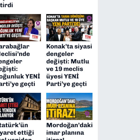
itirdi
arabağlar
Konak’ta siyasi
eclisi’nde
dengeler
engeler
değişti: Mutlu
eğişti:
ve 19 meclis
oğunluk YENİ
üyesi YENİ
arti’ye geçti
Parti’ye geçti
tatürk’ün
Mordoğan’daki
iyaret ettiği
imar planına
tel yeniden
itiraz!