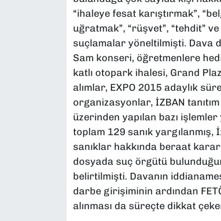
“ihaleye fesat karıştırmak”, “be
uğratmak”, “rüşvet”, “tehdit” ve
suçlamalar yöneltilmişti. Dava
Sam konseri, öğretmenlere hediy
katlı otopark ihalesi, Grand Pla
alımlar, EXPO 2015 adaylık sür
organizasyonlar, İZBAN tanıtım fi
üzerinden yapılan bazı işlemler 
toplam 129 sanık yargılanmış, 
sanıklar hakkında beraat kararı
dosyada suç örgütü bulunduğuna
belirtilmişti. Davanın iddianam
darbe girişiminin ardından FE
alınması da süreçte dikkat çeke