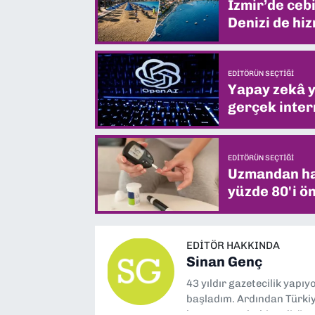
İzmir’de ceb
Denizi de hiz
EDITÖRÜN SEÇTIĞI
Yapay zekâ yi
gerçek intern
EDITÖRÜN SEÇTIĞI
Uzmandan hay
yüzde 80'i ön
EDITÖR HAKKINDA
Sinan Genç
43 yıldır gazetecilik yapı
başladım. Ardından Türkiye
boyunca muhabir, editör,