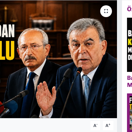
Ö
B
M
-
+
A
A