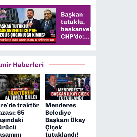
Başkan
tutuklu,
başkanvekili
CHP’de:
Meclis
çoğunluğu
kimde?
zmir Haberleri
ire’de traktör
Menderes
azası: 65
Belediye
aşındaki
Başkanı İlkay
ürücü
Çiçek
aşamını
tutuklandı!