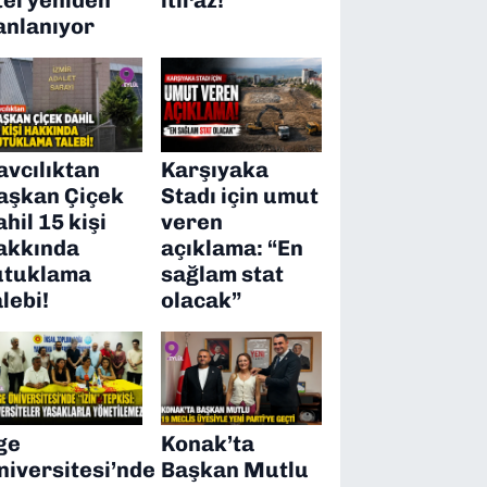
anlanıyor
avcılıktan
Karşıyaka
aşkan Çiçek
Stadı için umut
ahil 15 kişi
veren
akkında
açıklama: “En
utuklama
sağlam stat
alebi!
olacak”
ge
Konak’ta
niversitesi’nde
Başkan Mutlu