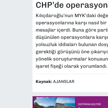
CHP’de operasyonla
Kılıçdaroğlu’nun MYK’daki değe
operasyonlarına karşı nasıl bir 
mesajlar içerdi. Buna göre parti 
düşünülen operasyonlara karşı
yolsuzluk iddiaları bulunan dos
gerektiği görüşünü öne çıkarıyo
yönelik soruşturmalar konusund
işaret fişeği olarak yorumlandı.
Kaynak:
AJANSLAR
EDITÖRÜN SEÇTIĞI