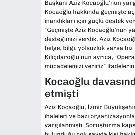
Başkanı Aziz Kocaoğlu’nun yargı
Kocaoğlu hakkında geçmişte açıl
inandıkları için güçlü destek ver
“Geçmişte Aziz Kocaoğlu’nun ya
desteğimizi verdik. Aziz Kocao
belge, bilgi, yolsuzluk varsa biz
Kılıçdaroğlu’nun ayrıca, “Oper
mücadelemizi veririz” ifadelerini 
Kocaoğlu davasınd
etmişti
Aziz Kocaoğlu, İzmir Büyükşehi
ihaleleri ve bazı organizasyonlar
yargılanmıştı. Soruşturma kap
bulunduğu çok sayıda kişi hakk