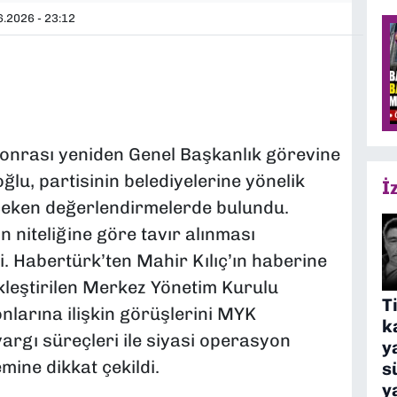
.2026 - 23:12
sonrası yeniden Genel Başkanlık görevine
oğlu, partisinin belediyelerine yönelik
İ
çeken değerlendirmelerde bulundu.
 niteliğine göre tavır alınması
i. Habertürk’ten Mahir Kılıç’ın haberine
kleştirilen Merkez Yönetim Kurulu
T
nlarına ilişkin görüşlerini MYK
k
yargı süreçleri ile siyasi operasyon
y
mine dikkat çekildi.
s
y