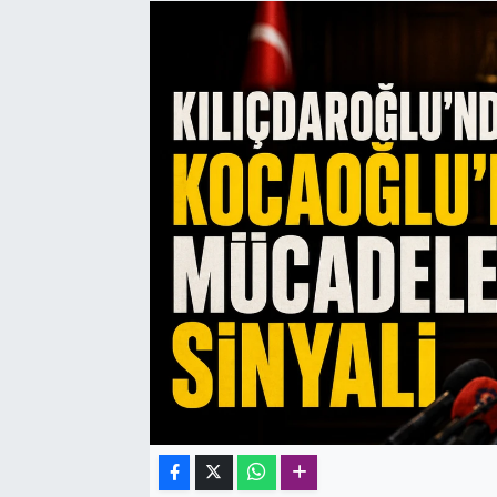
SAĞLIK
SPOR
TEKNOLOJİ
YAŞAM
YEREL YÖNETİMLER