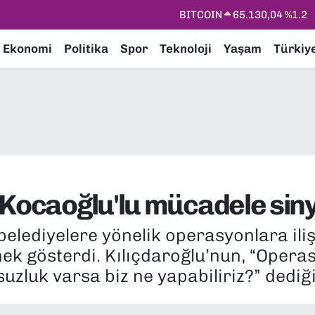
DOLAR
47,7436
%0.18
EURO
55,2510
%0.32
Ekonomi
Politika
Spor
Teknoloji
Yaşam
Türkiy
STERLİN
64,4811
%0.38
GRAM ALTIN
6648.99
%2.59
BİST100
13.773
%-19
BITCOIN
65.130,04
%1.2
 Kocaoğlu'lu mücadele siny
 belediyelere yönelik operasyonlara il
ek gösterdi. Kılıçdaroğlu’nun, “Operas
uzluk varsa biz ne yapabiliriz?” dediği