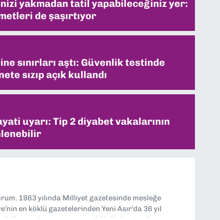
inizi yakmadan tatil yapabileceğiniz yer:
metleri de şaşırtıyor
ne sınırları aştı: Güvenlik testinde
ete sızıp açık kullandı
ati uyarı: Tip 2 diyabet vakalarının
lenebilir
yorum. 1983 yılında Milliyet gazetesinde mesleğe
’nin en köklü gazetelerinden Yeni Asır’da 36 yıl
 müdür yardımcısı ve spor müdürü olarak görev