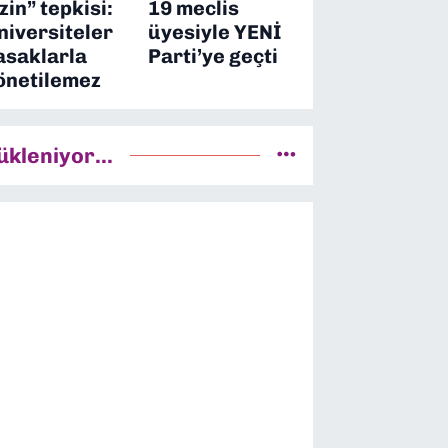
izin” tepkisi:
19 meclis
niversiteler
üyesiyle YENİ
asaklarla
Parti’ye geçti
önetilemez
ükleniyor...