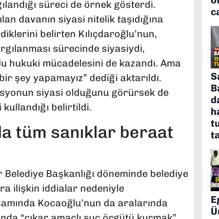
landığı süreci de örnek gösterdi.
c
an davanın siyasi nitelik taşıdığına
diklerini belirten Kılıçdaroğlu’nun,
rgılanması sürecinde siyasiydi,
ğlu hukuki mücadelesini de kazandı. Ama
S
 bir şey yapamayız” dediği aktarıldı.
B
asyonun siyasi olduğunu görürsek de
d
kullandığı belirtildi.
h
t
a tüm sanıklar beraat
t
r Belediye Başkanlığı döneminde belediye
a ilişkin iddialar nedeniyle
E
samında Kocaoğlu’nun da aralarında
Ü
ında “çıkar amaçlı suç örgütü kurmak”,