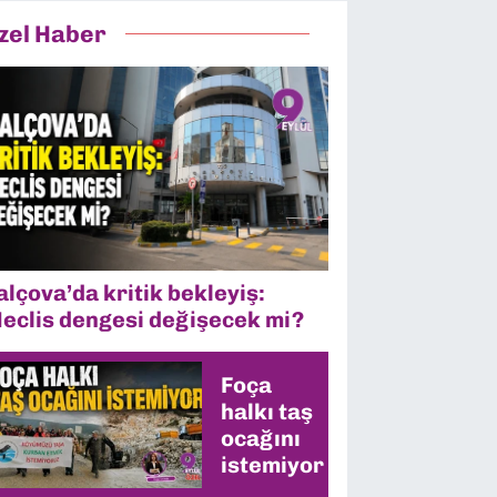
zel Haber
alçova’da kritik bekleyiş:
eclis dengesi değişecek mi?
Foça
halkı taş
ocağını
istemiyor