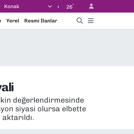
°
Konak
26
e
Yerel
Resmi İlanlar
ali
işkin değerlendirmesinde
yon siyasi olursa elbette
 aktarıldı.