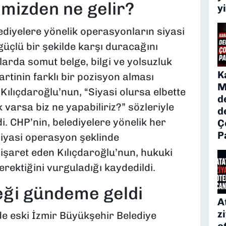
imizden ne gelir?
y
ediyelere yönelik operasyonların siyasi
üçlü bir şekilde karşı duracağını
alarda somut belge, bilgi ve yolsuzluk
K
tinin farklı bir pozisyon alması
M
. Kılıçdaroğlu’nun, “Siyasi olursa elbette
d
 varsa biz ne yapabiliriz?” sözleriyle
d
. CHP’nin, belediyelere yönelik her
Ç
P
iyasi operasyon şeklinde
işaret eden Kılıçdaroğlu’nun, hukuki
erektiğini vurguladığı kaydedildi.
eği gündeme geldi
A
z
e eski İzmir Büyükşehir Belediye
o