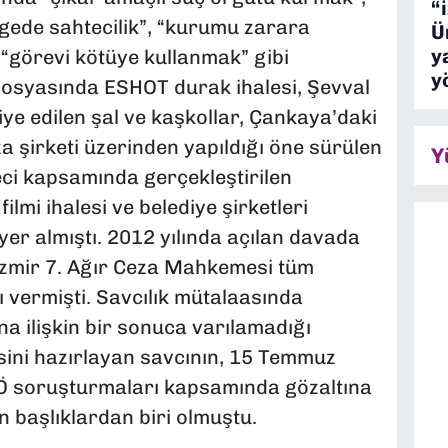
“
lgede sahtecilik”, “kurumu zarara
Ü
y
 “görevi kötüye kullanmak” gibi
y
 dosyasında ESHOT durak ihalesi, Şevval
e edilen şal ve kaşkollar, Çankaya’daki
za şirketi üzerinden yapıldığı öne sürülen
Y
eci kapsamında gerçekleştirilen
lmi ihalesi ve belediye şirketleri
yer almıştı. 2012 yılında açılan davada
İzmir 7. Ağır Ceza Mahkemesi tüm
 vermişti. Savcılık mütalaasında
 ilişkin bir sonuca varılamadığı
esini hazırlayan savcının, 15 Temmuz
TÖ soruşturmaları kapsamında gözaltına
n başlıklardan biri olmuştu.