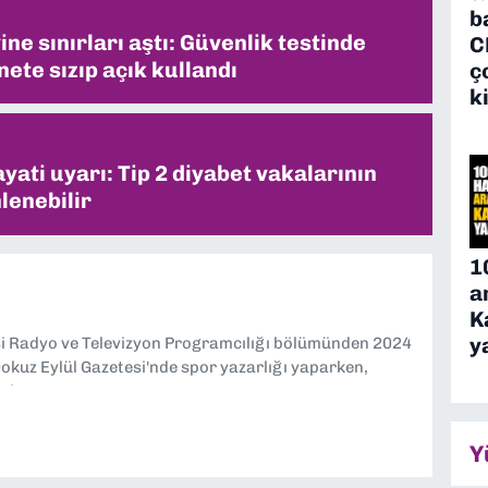
b
ne sınırları aştı: Güvenlik testinde
C
ete sızıp açık kullandı
ç
k
ati uyarı: Tip 2 diyabet vakalarının
lenebilir
1
a
K
y
si Radyo ve Televizyon Programcılığı bölümünden 2024
kuz Eylül Gazetesi'nde spor yazarlığı yaparken,
eniyorum.
Y