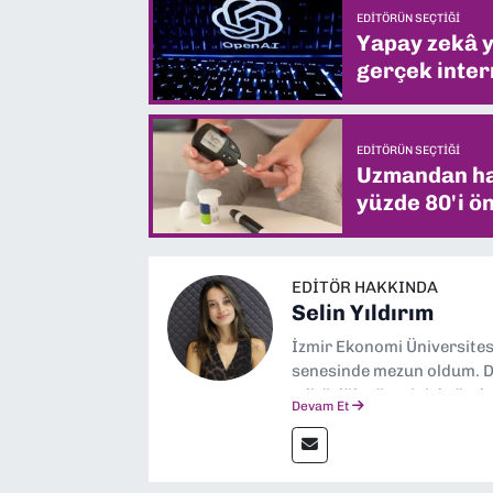
EDITÖRÜN SEÇTIĞI
Yapay zekâ yi
gerçek intern
EDITÖRÜN SEÇTIĞI
Uzmandan hay
yüzde 80'i ön
EDITÖR HAKKINDA
Selin Yıldırım
İzmir Ekonomi Üniversite
senesinde mezun oldum. Do
editörlük görevini de üstl
Devam Et