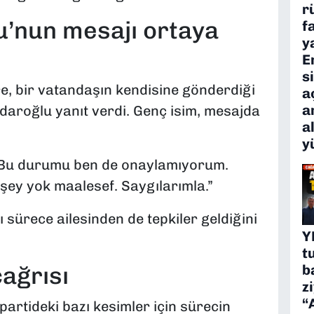
r
u’nun mesajı ortaya
f
y
E
s
re, bir vatandaşın kendisine gönderdiği
a
a
çdaroğlu yanıt verdi. Genç isim, mesajda
a
y
. Bu durumu ben de onaylamıyorum.
şey yok maalesef. Saygılarımla.”
 sürece ailesinden de tepkiler geldiğini
Y
t
çağrısı
b
z
“
artideki bazı kesimler için sürecin