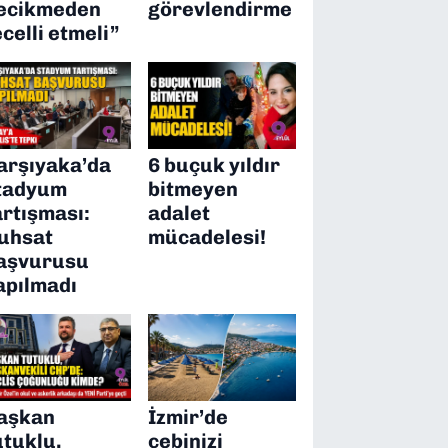
ecikmeden
görevlendirme
ecelli etmeli”
arşıyaka’da
6 buçuk yıldır
tadyum
bitmeyen
artışması:
adalet
uhsat
mücadelesi!
aşvurusu
apılmadı
aşkan
İzmir’de
utuklu,
cebinizi