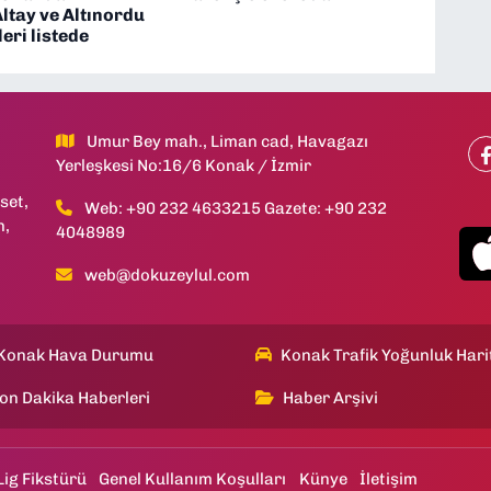
Altay ve Altınordu
leri listede
Umur Bey mah., Liman cad, Havagazı
Yerleşkesi No:16/6 Konak / İzmir
set,
Web: +90 232 4633215 Gazete: +90 232
h,
4048989
web@dokuzeylul.com
Konak Hava Durumu
Konak Trafik Yoğunluk Hari
on Dakika Haberleri
Haber Arşivi
Lig Fikstürü
Genel Kullanım Koşulları
Künye
İletişim