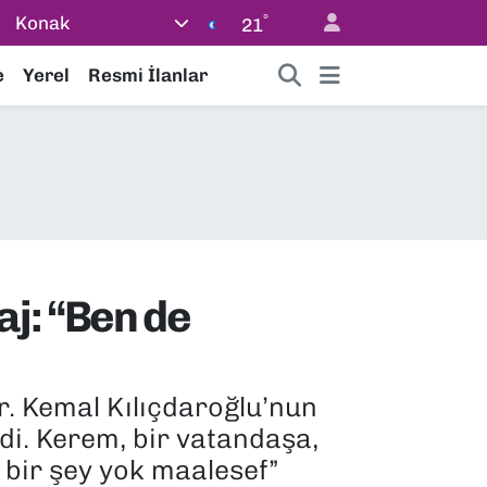
°
Konak
21
e
Yerel
Resmi İlanlar
j: “Ben de
r. Kemal Kılıçdaroğlu’nun
di. Kerem, bir vatandaşa,
bir şey yok maalesef”