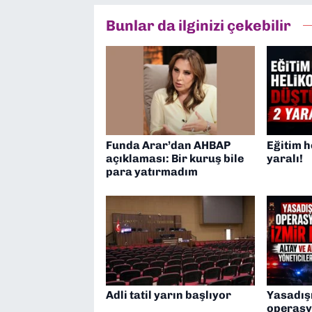
Bunlar da ilginizi çekebilir
Funda Arar’dan AHBAP
Eğitim h
açıklaması: Bir kuruş bile
yaralı!
para yatırmadım
Adli tatil yarın başlıyor
Yasadış
operasy