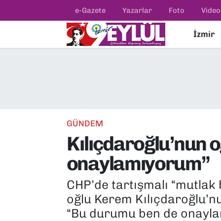
e-Gazete
Yazarlar
Foto
Video
İzmir
Resmi İlanlar
Konak Nöbetçi Eczaneler
BİLİM
Konak Hava Durumu
DÜNYA
Konak Trafik Yoğunluk Haritası
EĞİTİM
Süper Lig Puan Durumu ve Fikstür
GÜNDEM
Kılıçdaroğlu’nun 
EKONOMİ
Tüm Manşetler
onaylamıyorum”
KÜLTÜR SANAT
Son Dakika Haberleri
CHP’de tartışmalı “mutlak 
MAGAZİN
Haber Arşivi
oğlu Kerem Kılıçdaroğlu’nu
“Bu durumu ben de onayla
POLİTİKA