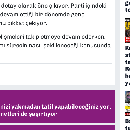
g
detay olarak öne çıkıyor. Parti içindeki
t
n devam ettiği bir dönemde genç
u dikkat çekiyor.
lişmeleri takip etmeye devam ederken,
mı sürecin nasıl şekilleneceği konusunda
K
s
t
R
b
y
inizi yakmadan tatil yapabileceğiniz yer:
metleri de şaşırtıyor
B
t