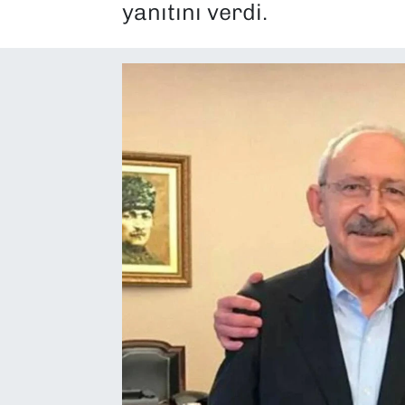
yanıtını verdi.
SAĞLIK
SPOR
TEKNOLOJİ
YAŞAM
YEREL YÖNETİMLER