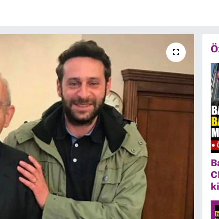
Ö
B
C
k