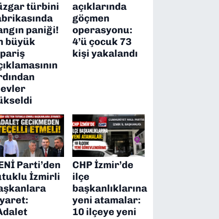
üzgar türbini
açıklarında
abrikasında
göçmen
angın paniği!
operasyonu:
n büyük
4’ü çocuk 73
ipariş
kişi yakalandı
çıklamasının
rdından
levler
ükseldi
ENİ Parti’den
CHP İzmir’de
utuklu İzmirli
ilçe
aşkanlara
başkanlıklarına
iyaret:
yeni atamalar:
Adalet
10 ilçeye yeni