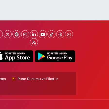
tası
Puan Durumu ve Fikstür