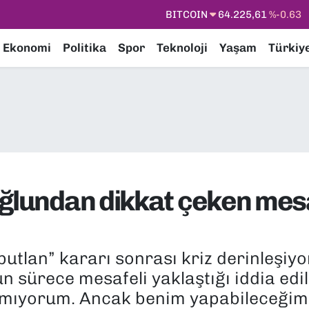
DOLAR
47,7143
%0.16
EURO
55,0317
%-0.02
Ekonomi
Politika
Spor
Teknoloji
Yaşam
Türkiy
STERLİN
64,2463
%0.07
GRAM ALTIN
6510.40
%0.45
BİST100
13.799
%70
BITCOIN
64.225,61
%-0.63
oğlundan dikkat çeken mesa
butlan” kararı sonrası kriz derinleşiyo
n sürece mesafeli yaklaştığı iddia edil
mıyorum. Ancak benim yapabileceğim 