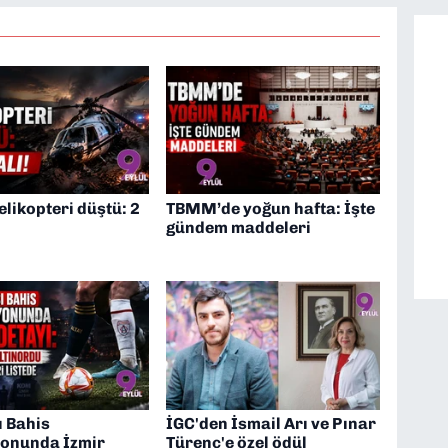
elikopteri düştü: 2
TBMM’de yoğun hafta: İşte
gündem maddeleri
ı Bahis
İGC'den İsmail Arı ve Pınar
onunda İzmir
Türenç'e özel ödül