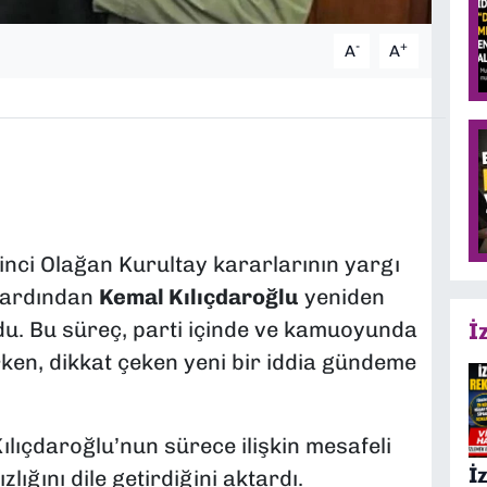
-
+
A
A
inci Olağan Kurultay kararlarının yargı
n ardından
Kemal Kılıçdaroğlu
yeniden
du. Bu süreç, parti içinde ve kamuoyunda
İ
rken, dikkat çeken yeni bir iddia gündeme
ılıçdaroğlu’nun sürece ilişkin mesafeli
İ
ığını dile getirdiğini aktardı.