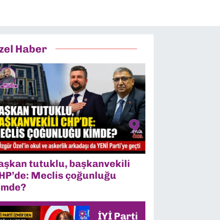
zel Haber
aşkan tutuklu, başkanvekili
HP’de: Meclis çoğunluğu
imde?
İYİ Parti