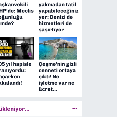
aşkanvekili
yakmadan tatil
HP’de: Meclis
yapabileceğiniz
oğunluğu
yer: Denizi de
imde?
hizmetleri de
şaşırtıyor
05 yıl hapisle
Çeşme’nin gizli
ranıyordu:
cenneti ortaya
açarken
çıktı! Ne
akalandı!
işletme var ne
ücret…
ükleniyor...