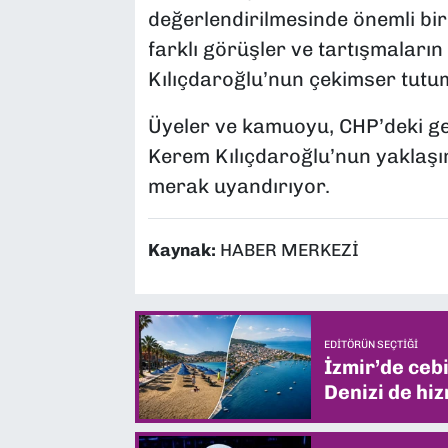
değerlendirilmesinde önemli bir 
farklı görüşler ve tartışmaları
Kılıçdaroğlu’nun çekimser tutum
Üyeler ve kamuoyu, CHP’deki ge
Kerem Kılıçdaroğlu’nun yaklaşı
merak uyandırıyor.
Kaynak:
HABER MERKEZİ
EDITÖRÜN SEÇTIĞI
İzmir’de ceb
Denizi de hiz