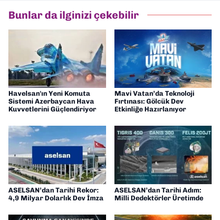
araştırmacı bir bakışla analiz ediyorum.
Bunlar da ilginizi çekebilir
İzmir’den teknoloji dünyasına dair
yorumlarımı paylaşıyorum. Takipte kalın!
🚀
Havelsan'ın Yeni Komuta
Mavi Vatan’da Teknoloji
Sistemi Azerbaycan Hava
Fırtınası: Gölcük Dev
Kuvvetlerini Güçlendiriyor
Etkinliğe Hazırlanıyor
ASELSAN’dan Tarihi Rekor:
ASELSAN’dan Tarihi Adım:
4,9 Milyar Dolarlık Dev İmza
Milli Dedektörler Üretimde