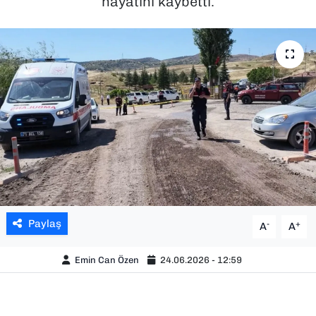
hayatını kaybetti.
SAĞLIK
SPOR
TEKNOLOJİ
YAŞAM
YEREL YÖNETİMLER
Paylaş
-
+
A
A
Emin Can Özen
24.06.2026 - 12:59