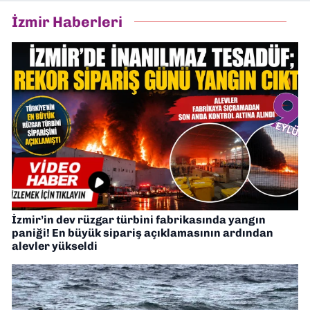
İzmir Haberleri
İzmir’in dev rüzgar türbini fabrikasında yangın
paniği! En büyük sipariş açıklamasının ardından
alevler yükseldi