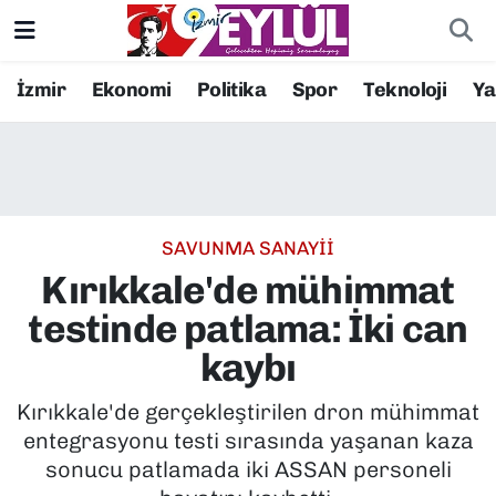
Resmi İlanlar
Konak Nöbetçi Eczaneler
İzmir
Ekonomi
Politika
Spor
Teknoloji
Y
BİLİM
Konak Hava Durumu
DÜNYA
Konak Trafik Yoğunluk Haritası
SAVUNMA SANAYİİ
EĞİTİM
Süper Lig Puan Durumu ve Fikstür
Kırıkkale'de mühimmat
EKONOMİ
Tüm Manşetler
testinde patlama: İki can
kaybı
KÜLTÜR SANAT
Son Dakika Haberleri
Kırıkkale'de gerçekleştirilen dron mühimmat
MAGAZİN
Haber Arşivi
entegrasyonu testi sırasında yaşanan kaza
sonucu patlamada iki ASSAN personeli
POLİTİKA