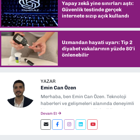
Yapay zekâ yine sınırları aştı:
Güvenlik testinde gerçek
internete sızıp açık kullandı
Uzmandan hayati uyarı: Tip 2
diyabet vakalarının yüzde 80'i
önlenebilir
YAZAR
Emin Can Özen
Merhaba, ben Emin Can Özen. Teknoloji
haberleri ve gelişmeleri alanında deneyimli
bir gazeteci ve yazarım. Elektrikli araçlar,
Devam Et
yapay zeka, inovasyon ve sektör trendleri
en çok ilgi duyduğum konular.
Dokuzeylul.com’da yazar olarak görev
yapıyorum. Güncel olayları tarafsız ve