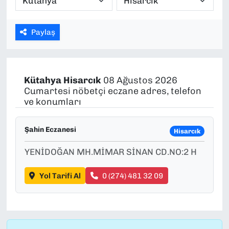
SAĞLIK
Paylaş
SPOR
TEKNOLOJİ
Kütahya
Hisarcık
08 Ağustos 2026
Cumartesi nöbetçi eczane adres, telefon
YAŞAM
ve konumları
YEREL YÖNETİMLER
Şahin Eczanesi
Hisarcık
YENİDOĞAN MH.MİMAR SİNAN CD.NO:2 H
Yol Tarifi Al
0 (274) 481 32 09