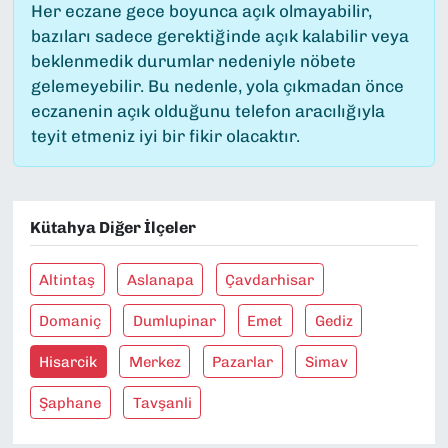
Her eczane gece boyunca açık olmayabilir,
bazıları sadece gerektiğinde açık kalabilir veya
beklenmedik durumlar nedeniyle nöbete
gelemeyebilir. Bu nedenle, yola çıkmadan önce
eczanenin açık olduğunu telefon aracılığıyla
teyit etmeniz iyi bir fikir olacaktır.
Kütahya Diğer İlçeler
Altintaş
Aslanapa
Çavdarhisar
Domaniç
Dumlupinar
Emet
Gediz
Hisarcik
Merkez
Pazarlar
Simav
Şaphane
Tavşanli