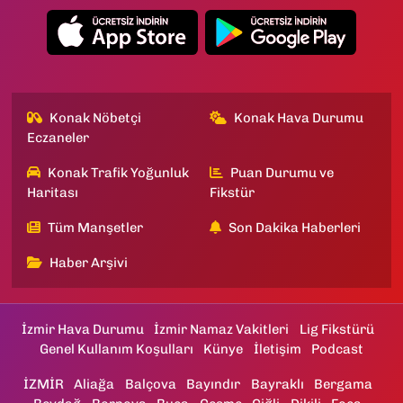
Konak Nöbetçi
Konak Hava Durumu
Eczaneler
Konak Trafik Yoğunluk
Puan Durumu ve
Haritası
Fikstür
Tüm Manşetler
Son Dakika Haberleri
Haber Arşivi
İzmir Hava Durumu
İzmir Namaz Vakitleri
Lig Fikstürü
Genel Kullanım Koşulları
Künye
İletişim
Podcast
İZMİR
Aliağa
Balçova
Bayındır
Bayraklı
Bergama