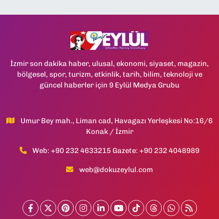
İzmir son dakika haber, ulusal, ekonomi, siyaset, magazin,
bölgesel, spor, turizm, etkinlik, tarih, bilim, teknoloji ve
güncel haberler için 9 Eylül Medya Grubu
Umur Bey mah., Liman cad, Havagazı Yerleşkesi No:16/6
Konak / İzmir
Web: +90 232 4633215 Gazete: +90 232 4048989
web@dokuzeylul.com