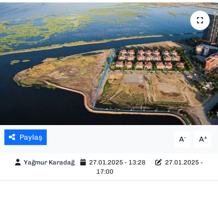
SAĞLIK
SPOR
TEKNOLOJİ
YAŞAM
YEREL YÖNETİMLER
Paylaş
-
+
A
A
Yağmur Karadağ
27.01.2025 - 13:28
27.01.2025 -
17:00