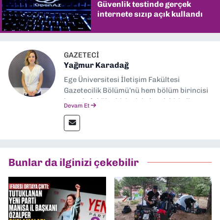
Güvenlik testinde gerçek
internete sızıp açık kullandı
GAZETECI
Yağmur Karadağ
Ege Üniversitesi İletişim Fakültesi
Gazetecilik Bölümü’nü hem bölüm birincisi
hem de fakülte birincisi olarak bitirdim.
Devam Et
Ardından Ege Üniversitesi'nde “Siyasal
İletişim” üzerine yüksek lisans eğitimimi
tamamladım. Halen aynı anabilim dalında
“İklim Krizi Haberciliği” üzerine doktora
eğitimim sürüyor. 9 Eylül'de “Haber
Bunlar da ilginizi çekebilir
Müdürü” olarak görev almaktayım. Hak
odaklı haberciliğe dair çalışmalar
yapıyorum