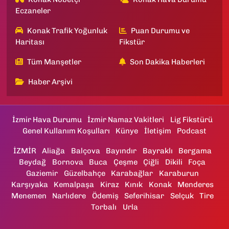
Eczaneler
Konak Trafik Yoğunluk
Puan Durumu ve
Haritası
Fikstür
Tüm Manşetler
Son Dakika Haberleri
Haber Arşivi
İzmir Hava Durumu
İzmir Namaz Vakitleri
Lig Fikstürü
Genel Kullanım Koşulları
Künye
İletişim
Podcast
İZMİR
Aliağa
Balçova
Bayındır
Bayraklı
Bergama
Beydağ
Bornova
Buca
Çeşme
Çiğli
Dikili
Foça
Gaziemir
Güzelbahçe
Karabağlar
Karaburun
Karşıyaka
Kemalpaşa
Kiraz
Kınık
Konak
Menderes
Menemen
Narlıdere
Ödemiş
Seferihisar
Selçuk
Tire
Torbalı
Urla