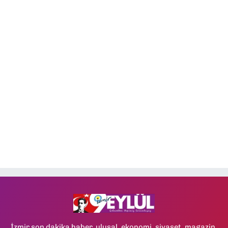
İzmir son dakika haber, ulusal, ekonomi, siyaset, magazin,