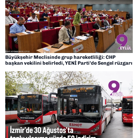
Büyükşehir Meclisinde grup hareketliliği: CHP
başkan vekilini belirledi, YENİ Parti’de Sengel rüzgarı