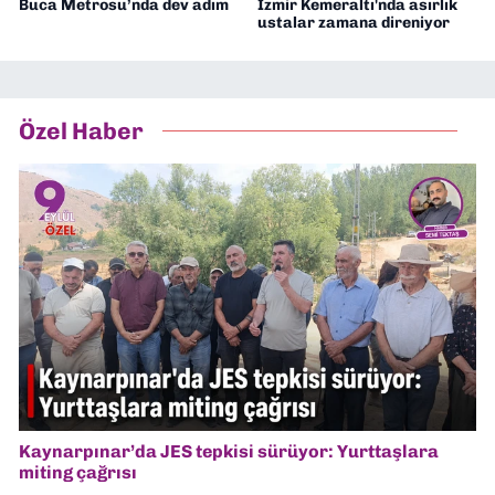
Buca Metrosu’nda dev adım
İzmir Kemeraltı'nda asırlık
ustalar zamana direniyor
Özel Haber
Kaynarpınar’da JES tepkisi sürüyor: Yurttaşlara
miting çağrısı