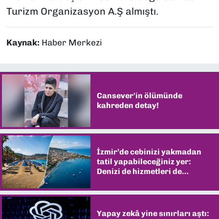
Turizm Organizasyon A.Ş almıştı.
Kaynak:
Haber Merkezi
Cansever'in ölümünde
kahreden detay!
İzmir’de cebinizi yakmadan
tatil yapabileceğiniz yer:
Denizi de hizmetleri de
şaşırtıyor
Yapay zekâ yine sınırları aştı: