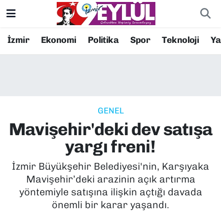
Resmi İlanlar
Konak Nöbetçi Eczaneler
İzmir
Ekonomi
Politika
Spor
Teknoloji
Y
BİLİM
Konak Hava Durumu
DÜNYA
Konak Trafik Yoğunluk Haritası
GENEL
EĞİTİM
Süper Lig Puan Durumu ve Fikstür
Mavişehir'deki dev satışa
EKONOMİ
Tüm Manşetler
yargı freni!
KÜLTÜR SANAT
Son Dakika Haberleri
İzmir Büyükşehir Belediyesi'nin, Karşıyaka
Mavişehir’deki arazinin açık artırma
MAGAZİN
Haber Arşivi
yöntemiyle satışına ilişkin açtığı davada
önemli bir karar yaşandı.
POLİTİKA