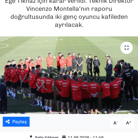
Ege Tıknaz için karar verildi. Teknik Direktör
Vincenzo Montella'nın raporu
SAĞLIK
doğrultusunda iki genç oyuncu kafileden
ayrılacak.
SPOR
TEKNOLOJİ
YAŞAM
YEREL YÖNETİMLER
Paylaş
-
+
A
A
Selin Yıldırım
11.06.2026 - 11:49