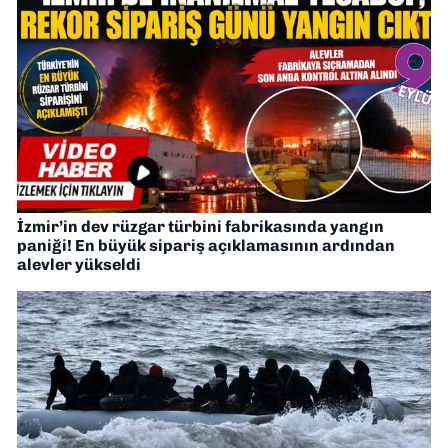
İzmir’in dev rüzgar türbini fabrikasında yangın
paniği! En büyük sipariş açıklamasının ardından
alevler yükseldi