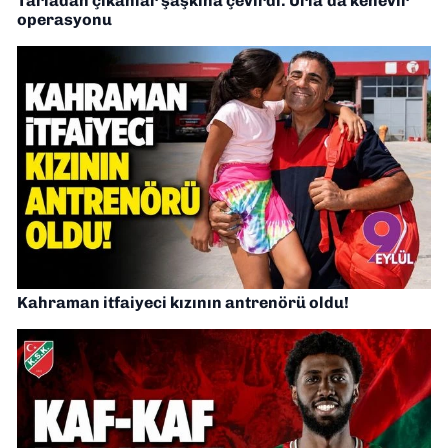
Tarladan çıkanlar şaşkına çevirdi: Urla’da kenevir
operasyonu
Kahraman itfaiyeci kızının antrenörü oldu!