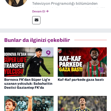
Televizyon Programcılığı bölümünden
2024 senesinde mezun oldum. Dokuz Eylül
Devam Et
Gazetesi'nde spor yazarlığı yaparken,
editörlük görevini de üstleniyorum.
Bunlar da ilginizi çekebilir
Bornova FK’dan Süper Lig’e
Kaf-Kaf parkede gaza bastı
uzanan yolculuk: Sabahattin
Destici Gaziantep FK’da