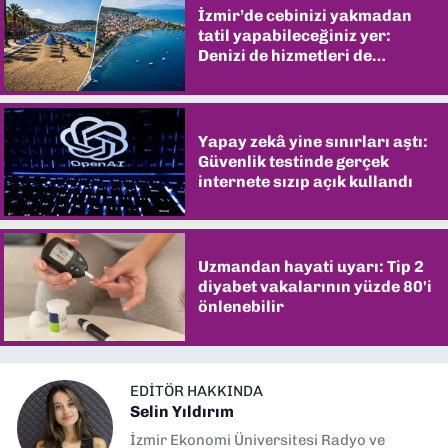
İzmir’de cebinizi yakmadan
tatil yapabileceğiniz yer:
Denizi de hizmetleri de
şaşırtıyor
Yapay zekâ yine sınırları aştı:
Güvenlik testinde gerçek
internete sızıp açık kullandı
Uzmandan hayati uyarı: Tip 2
diyabet vakalarının yüzde 80'i
önlenebilir
EDITÖR HAKKINDA
Selin Yıldırım
İzmir Ekonomi Üniversitesi Radyo ve