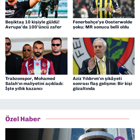
Beşiktaş 10 kişiyle güldü!
Fenerbahçe’ye Oosterwolde
Avrupa’da 100’üncü zafer
şoku: MR sonucu belli oldu
Trabzonspor, Mohamed
Aziz Yıldırım’ın şikâyeti
Salah’ın maliyetini açıkladı:
sonrası flaş gelişme: Bir kişi
İşte yıllık kazancı
gözaltında
Özel Haber