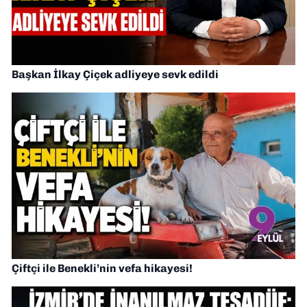
Başkan İlkay Çiçek adliyeye sevk edildi
Çiftçi ile Benekli’nin vefa hikayesi!