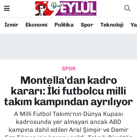
Resmi İlanlar
Konak Nöbetçi Eczaneler
İzmir
Ekonomi
Politika
Spor
Teknoloji
Y
BİLİM
Konak Hava Durumu
DÜNYA
Konak Trafik Yoğunluk Haritası
SPOR
EĞİTİM
Süper Lig Puan Durumu ve Fikstür
Montella'dan kadro
EKONOMİ
Tüm Manşetler
kararı: İki futbolcu milli
takım kampından ayrılıyor
KÜLTÜR SANAT
Son Dakika Haberleri
A Milli Futbol Takımı'nın Dünya Kupası
MAGAZİN
Haber Arşivi
kadrosunda yer almayan ancak ABD
kampına dahil edilen Aral Şimşir ve Demir
POLİTİKA