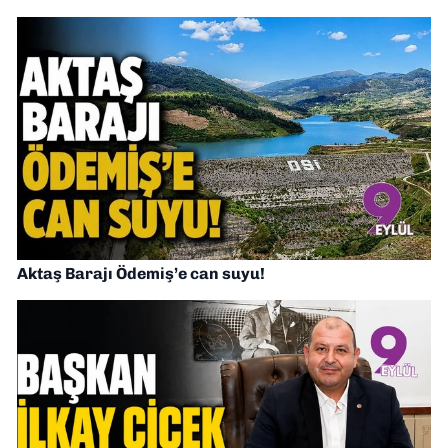
Aktaş Barajı Ödemiş’e can suyu!