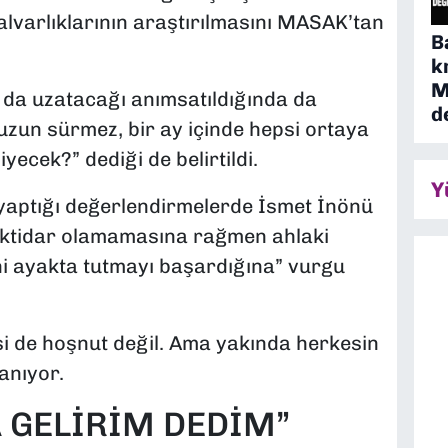
alvarlıklarının araştırılmasını MASAK’tan
B
k
M
 da uzatacağı anımsatıldığında da
d
 uzun sürmez, bir ay içinde hepsi ortaya
yecek?” dediği de belirtildi.
Y
 yaptığı değerlendirmelerde İsmet İnönü
iktidar olamamasına rağmen ahlaki
i ayakta tutmayı başardığına” vurgu
i de hoşnut değil. Ama yakında herkesin
anıyor.
 GELİRİM DEDİM”