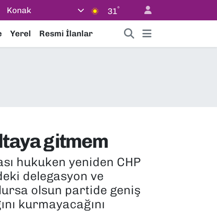
°
Konak
31
e
Yerel
Resmi İlanlar
ultaya gitmem
rası hukuken yeniden CHP
deki delegasyon ve
olursa olsun partide geniş
ığını kurmayacağını