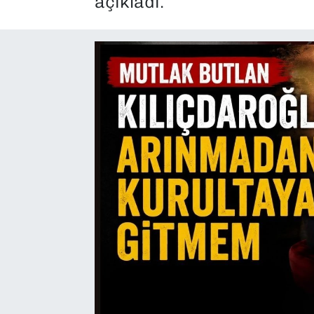
açıkladı.
SAĞLIK
SPOR
TEKNOLOJİ
YAŞAM
YEREL YÖNETİMLER