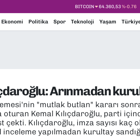
DOLAR
47,7069
%0.17
EURO
55,0265
%0.01
Ekonomi
Politika
Spor
Teknoloji
Yaşam
Türkiy
STERLİN
64,1897
%0.02
GRAM ALTIN
6574.81
%1.44
BİST100
13.887
%64
BITCOIN
64.360,53
%-0.76
ıçdaroğlu: Arınmadan kur
mesi'nin "mutlak butlan" kararı son
 oturan Kemal Kılıçdaroğlu, parti için
 çekti. Kılıçdaroğlu, imza sayısı kaç 
sal inceleme yapılmadan kurultay sand