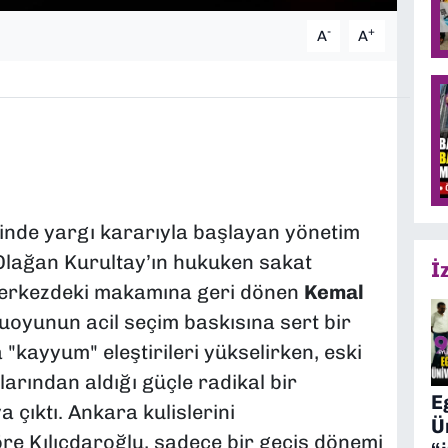
-
+
A
A
inde yargı kararıyla başlayan yönetim
 Olağan Kurultay’ın hukuken sakat
İ
merkezdeki makamına geri dönen
Kemal
uoyunun acil seçim baskısına sert bir
 "kayyum" eleştirileri yükselirken, eski
arından aldığı güçle radikal bir
E
 çıktı. Ankara kulislerini
Ü
öre Kılıçdaroğlu, sadece bir geçiş dönemi