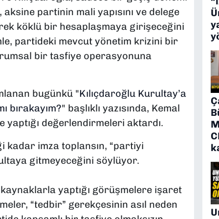
“
aksine partinin mali yapısını ve delege
Ü
y
terek köklü bir hesaplaşmaya girişeceğini
y
le, partideki mevcut yönetim krizini bir
urumsal bir tasfiye operasyonuna
ımlanan bugünkü "
Kılıçdaroğlu Kurultay’a
Ç
 mı bırakayım?
" başlıklı yazısında, Kemal
B
e yaptığı değerlendirmeleri aktardı.
M
C
i kadar imza toplansın, “partiyi
k
ultaya gitmeyeceğini söylüyor.
 kaynaklarla yaptığı görüşmelere işaret
eler, “tedbir” gerekçesinin asıl neden
U