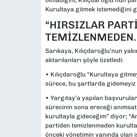
olmadığını, Kılıçdaroğlu’nun par
Kurultaya gitmek istemediğini gö
“HIRSIZLAR PART
TEMİZLENMEDEN
Sarıkaya, Kılıçdaroğlu’nun yakı
aktarılanları şöyle özetledi:
• Kılıçdaroğlu “Kurultaya gitm
sürece, bu şartlarda gidemeyiz
• Yargıtay’a yapılan başvurula
sürecinin sona ereceği anımsatı
kurultayla gideceğim” diyor; “Am
partiden temizlenmeden kurulta
önceki yönetimin yanında olan i