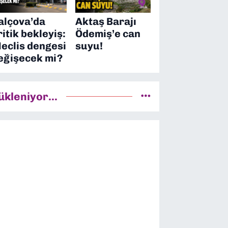
alçova’da
Aktaş Barajı
ritik bekleyiş:
Ödemiş’e can
eclis dengesi
suyu!
eğişecek mi?
ükleniyor...