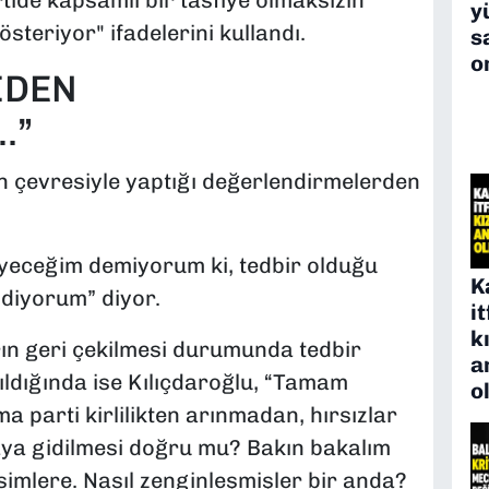
tide kapsamlı bir tasfiye olmaksızın
y
steriyor" ifadelerini kullandı.
s
o
İDEN
…”
n çevresiyle yaptığı değerlendirmelerden
eyeceğim demiyorum ki, tedbir olduğu
K
 diyorum” diyor.
i
k
rın geri çekilmesi durumunda tedbir
a
ldığında ise Kılıçdaroğlu, “Tamam
o
a parti kirlilikten arınmadan, hırsızlar
ya gidilmesi doğru mu? Bakın bakalım
simlere. Nasıl zenginleşmişler bir anda?