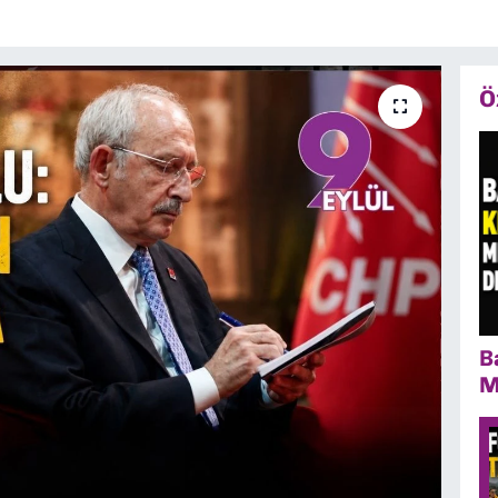
Ö
B
M