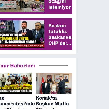
ocağını
istemiyor
Başkan
tutuklu,
başkanvekili
CHP’de:
Meclis
çoğunluğu
kimde?
zmir Haberleri
ge
Konak’ta
niversitesi’nde
Başkan Mutlu