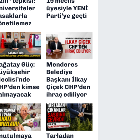
izin” tepkisi:
19 meclis
niversiteler
üyesiyle YENİ
asaklarla
Parti’ye geçti
önetilemez
ağatay Güç:
Menderes
üyükşehir
Belediye
eclisi’nde
Başkanı İlkay
HP’den kimse
Çiçek CHP’den
almayacak
ihraç ediliyor
nutulmaya
Tarladan