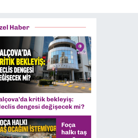
zel Haber
alçova’da kritik bekleyiş:
eclis dengesi değişecek mi?
Foça
halkı taş