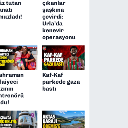
üz tutan
çıkanlar
anatı
şaşkına
muzladı!
çevirdi:
Urla’da
kenevir
operasyonu
ahraman
Kaf-Kaf
tfaiyeci
parkede gaza
ızının
bastı
ntrenörü
ldu!