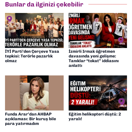
Bunlar da ilginizi çekebilir
muhabirliği yapıyorum.
İYİ Parti’den Çerçeve Yasa
İzmirli Irmak öğretmen
tepkisi: Terörle pazarlık
davasında yeni gelişme:
olmaz
Tanıklar “tokat” iddiasını
anlattı
Funda Arar’dan AHBAP
Eğitim helikopteri düştü: 2
açıklaması: Bir kuruş bile
yaralı!
para yatırmadım