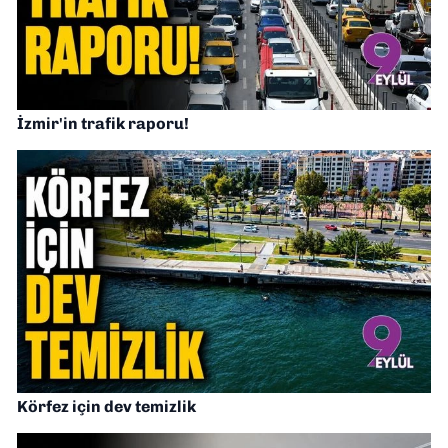
İzmir'in trafik raporu!
Körfez için dev temizlik