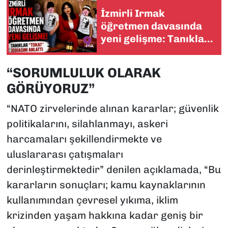
İzmirli Irmak
öğretmen davasında
yeni gelişme: Tanıklar
“tokat” iddiasını
anlattı
“SORUMLULUK OLARAK
GÖRÜYORUZ”
“NATO zirvelerinde alınan kararlar; güvenlik
politikalarını, silahlanmayı, askeri
harcamaları şekillendirmekte ve
uluslararası çatışmaları
derinleştirmektedir” denilen açıklamada, “Bu
kararların sonuçları; kamu kaynaklarının
kullanımından çevresel yıkıma, iklim
krizinden yaşam hakkına kadar geniş bir