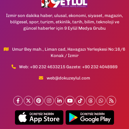
İzmir son dakika haber, ulusal, ekonomi, siyaset, magazin,
bölgesel, spor, turizm, etkinlik, tarih, bilim, teknoloji ve
güncel haberler için 9 Eylül Medya Grubu
Umur Bey mah., Liman cad, Havagazı Yerleşkesi No:16/6
Konak / İzmir
Web: +90 232 4633215 Gazete: +90 232 4048989
web@dokuzeylul.com