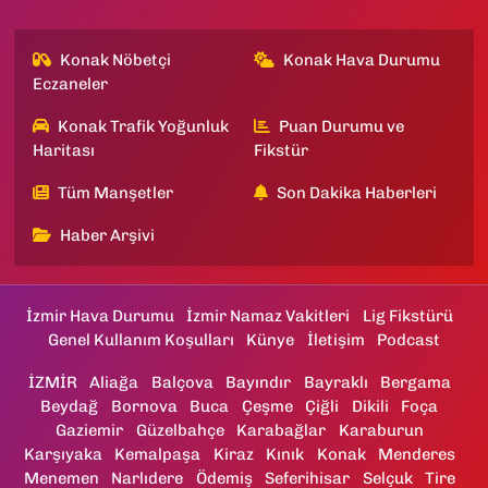
Konak Nöbetçi
Konak Hava Durumu
Eczaneler
Konak Trafik Yoğunluk
Puan Durumu ve
Haritası
Fikstür
Tüm Manşetler
Son Dakika Haberleri
Haber Arşivi
İzmir Hava Durumu
İzmir Namaz Vakitleri
Lig Fikstürü
Genel Kullanım Koşulları
Künye
İletişim
Podcast
İZMİR
Aliağa
Balçova
Bayındır
Bayraklı
Bergama
Beydağ
Bornova
Buca
Çeşme
Çiğli
Dikili
Foça
Gaziemir
Güzelbahçe
Karabağlar
Karaburun
Karşıyaka
Kemalpaşa
Kiraz
Kınık
Konak
Menderes
Menemen
Narlıdere
Ödemiş
Seferihisar
Selçuk
Tire