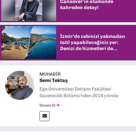
Cansever'in ölümünde
kahreden detay!
İzmir’de cebinizi yakmadan
tatil yapabileceğiniz yer:
Denizi de hizmetleri de
şaşırtıyor
MUHABIR
Semi Tektaş
Ege Üniversitesi İletişim Fakültesi
Gazetecilik Bölümü’nden 2019 yılında
mezun oldum. Mezuniyetimin ardından
Devam Et
Ekonomik Çözüm, Yeni İzmir ve İlkses
Gazetesi gibi yayınlarda görev alarak
gazetecilik kariyerime başladım. Şubat
2026’dan bu yana ise Dokuz Eylül
Gazetesi’nde politika ve ekonomi