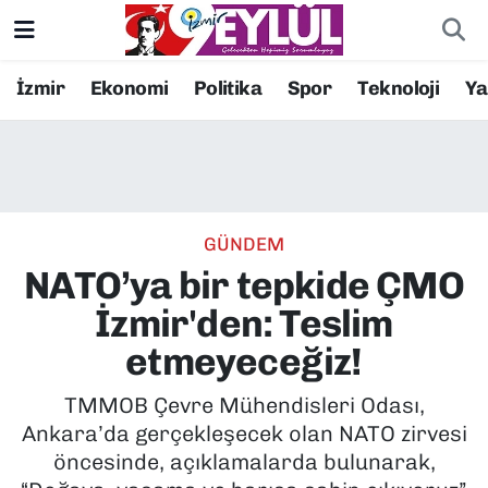
Resmi İlanlar
Konak Nöbetçi Eczaneler
İzmir
Ekonomi
Politika
Spor
Teknoloji
Y
BİLİM
Konak Hava Durumu
DÜNYA
Konak Trafik Yoğunluk Haritası
GÜNDEM
EĞİTİM
Süper Lig Puan Durumu ve Fikstür
NATO’ya bir tepkide ÇMO
EKONOMİ
Tüm Manşetler
İzmir'den: Teslim
etmeyeceğiz!
KÜLTÜR SANAT
Son Dakika Haberleri
TMMOB Çevre Mühendisleri Odası,
MAGAZİN
Haber Arşivi
Ankara’da gerçekleşecek olan NATO zirvesi
öncesinde, açıklamalarda bulunarak,
POLİTİKA