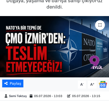
“Doğaya, yaşama ve barışa sahip çıkıyoruz”
denildi.
SAĞLIK
SPOR
TEKNOLOJİ
YAŞAM
YEREL YÖNETİMLER
Paylaş
-
+
A
A
Semi Tektaş
05.07.2026 - 13:03
05.07.2026 - 13:15