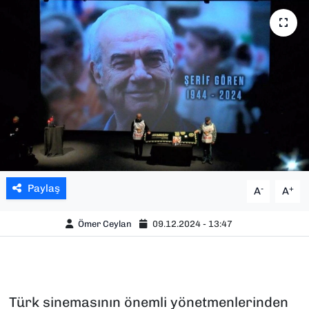
SAĞLIK
SPOR
TEKNOLOJİ
YAŞAM
YEREL YÖNETİMLER
Paylaş
-
+
A
A
Ömer Ceylan
09.12.2024 - 13:47
Türk sinemasının önemli yönetmenlerinden