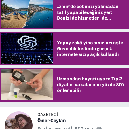
İzmir’de cebinizi yakmadan
tatil yapabileceğiniz yer:
Denizi de hizmetleri de
şaşırtıyor
Yapay zekâ yine sınırları aştı:
Güvenlik testinde gerçek
internete sızıp açık kullandı
Uzmandan hayati uyarı: Tip 2
diyabet vakalarının yüzde 80'i
önlenebilir
GAZETECİ
Ömer Ceylan
Ege Üniversitesi İLEF Gazetecilik