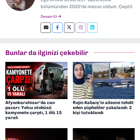
bölümünden 2020'de mezun oldum. Çeşitli
gazetelerde editörlük, muhabirlik yaptım.
Devam Et
Şu an kültür-sanat muhabirliği ve
editörlük yapıyorum.
Bunlar da ilginizi çekebilir
Afyonkarahisar’da can
Rojin Kabaiş’in ailesini tehdit
pazarı: Yolcu otobüsü
eden şüpheliler yakalandı: 2
kamyonete çarptı, 1 ölü 15
kişi tutuklandı
yaralı