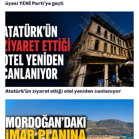
üyesi YENİ Parti’ye geçti
Atatürk’ün ziyaret ettiği otel yeniden canlanıyor