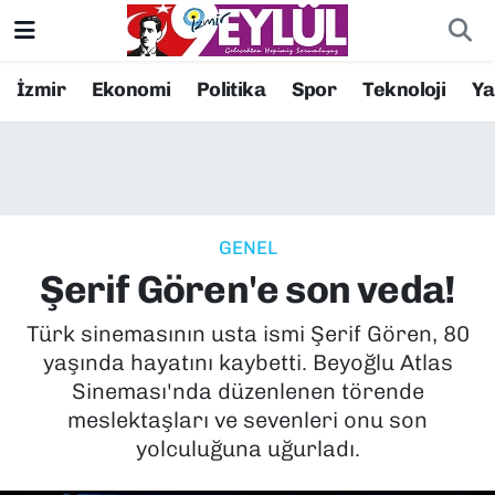
Resmi İlanlar
Konak Nöbetçi Eczaneler
İzmir
Ekonomi
Politika
Spor
Teknoloji
Y
BİLİM
Konak Hava Durumu
DÜNYA
Konak Trafik Yoğunluk Haritası
GENEL
EĞİTİM
Süper Lig Puan Durumu ve Fikstür
Şerif Gören'e son veda!
EKONOMİ
Tüm Manşetler
Türk sinemasının usta ismi Şerif Gören, 80
yaşında hayatını kaybetti. Beyoğlu Atlas
KÜLTÜR SANAT
Son Dakika Haberleri
Sineması'nda düzenlenen törende
meslektaşları ve sevenleri onu son
MAGAZİN
Haber Arşivi
yolculuğuna uğurladı.
POLİTİKA