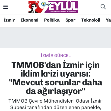
Resmi İlanlar
Konak Nöbetçi Eczaneler
İzmir
Ekonomi
Politika
Spor
Teknoloji
Y
BİLİM
Konak Hava Durumu
DÜNYA
Konak Trafik Yoğunluk Haritası
İZMİR GÜNCEL
EĞİTİM
Süper Lig Puan Durumu ve Fikstür
TMMOB'dan İzmir için
EKONOMİ
Tüm Manşetler
iklim krizi uyarısı:
"Mevcut sorunlar daha
KÜLTÜR SANAT
Son Dakika Haberleri
da ağırlaşıyor"
MAGAZİN
Haber Arşivi
TMMOB Çevre Mühendisleri Odası İzmir
Şubesi tarafından düzenlenen panelde,
POLİTİKA