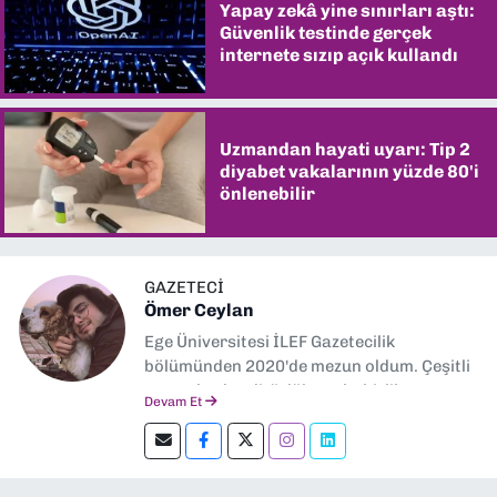
Yapay zekâ yine sınırları aştı:
Güvenlik testinde gerçek
internete sızıp açık kullandı
Uzmandan hayati uyarı: Tip 2
diyabet vakalarının yüzde 80'i
önlenebilir
GAZETECİ
Ömer Ceylan
Ege Üniversitesi İLEF Gazetecilik
bölümünden 2020'de mezun oldum. Çeşitli
gazetelerde editörlük, muhabirlik yaptım.
Devam Et
Şu an kültür-sanat muhabirliği ve
editörlük yapıyorum.