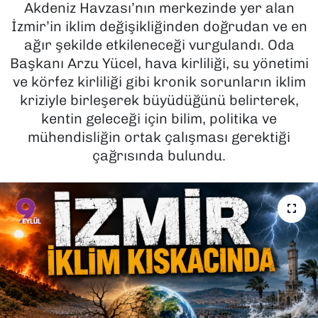
Akdeniz Havzası’nın merkezinde yer alan
İzmir’in iklim değişikliğinden doğrudan ve en
SAĞLIK
ağır şekilde etkileneceği vurgulandı. Oda
Başkanı Arzu Yücel, hava kirliliği, su yönetimi
SPOR
ve körfez kirliliği gibi kronik sorunların iklim
TEKNOLOJİ
kriziyle birleşerek büyüdüğünü belirterek,
kentin geleceği için bilim, politika ve
YAŞAM
mühendisliğin ortak çalışması gerektiği
çağrısında bulundu.
YEREL YÖNETİMLER