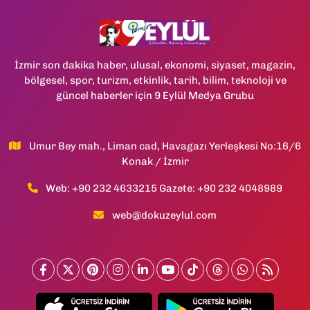
İzmir son dakika haber, ulusal, ekonomi, siyaset, magazin,
bölgesel, spor, turizm, etkinlik, tarih, bilim, teknoloji ve
güncel haberler için 9 Eylül Medya Grubu
Umur Bey mah., Liman cad, Havagazı Yerleşkesi No:16/6
Konak / İzmir
Web: +90 232 4633215 Gazete: +90 232 4048989
web@dokuzeylul.com