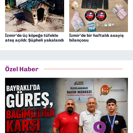
İzmir’de üç köpeğe tüfekle
İzmir’de bir haftalık asayiş
ateş açıldı: Şüpheli yakalandı
bilançosu
Özel Haber