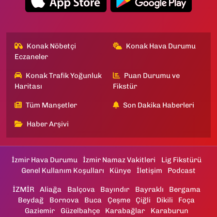
Konak Nöbetçi
Konak Hava Durumu
Eczaneler
Konak Trafik Yoğunluk
Puan Durumu ve
Haritası
Fikstür
Tüm Manşetler
Son Dakika Haberleri
Haber Arşivi
İzmir Hava Durumu
İzmir Namaz Vakitleri
Lig Fikstürü
Genel Kullanım Koşulları
Künye
İletişim
Podcast
İZMİR
Aliağa
Balçova
Bayındır
Bayraklı
Bergama
Beydağ
Bornova
Buca
Çeşme
Çiğli
Dikili
Foça
Gaziemir
Güzelbahçe
Karabağlar
Karaburun