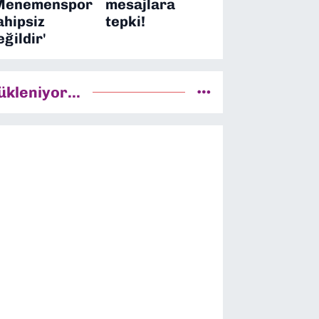
Menemenspor
mesajlara
ahipsiz
tepki!
eğildir'
ükleniyor...