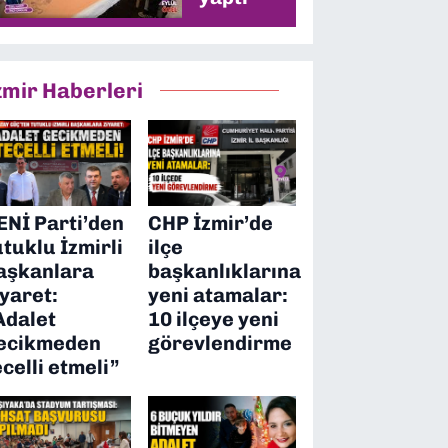
zmir Haberleri
ENİ Parti’den
CHP İzmir’de
utuklu İzmirli
ilçe
aşkanlara
başkanlıklarına
iyaret:
yeni atamalar:
Adalet
10 ilçeye yeni
ecikmeden
görevlendirme
ecelli etmeli”