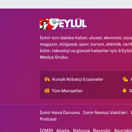
İzmir son dakika haber, ulusal, ekonomi, siya
magazin, bölgesel, spor, turizm, etkinlik, tari
bilim, teknoloji ve güncel haberler için 9 Eylül
Medya Grubu
Konak Nöbetçi Eczaneler
Tüm Manşetler
S
İzmir Hava Durumu
İzmir Namaz Vakitleri
Podcast
İZMİR
Aliağa
Balçova
Bayındır
Bayraklı