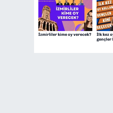
İzmirliler kime oy verecek?
İlk kez 
gençler 