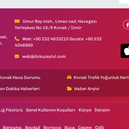
Umur Bey mah., Liman cad, Havagazı
Yerleşkesi No:16/6 Konak / İzmir
set,
Web: +90 232 4633215 Gazete: +90 232
h,
4048989
web@dokuzeylul.com
Konak Hava Durumu
Konak Trafik Yoğunluk Hari
on Dakika Haberleri
Haber Arşivi
Lig Fikstürü
Genel Kullanım Koşulları
Künye
İletişim
Bergama
Beydağ
Bornova
Buca
Çeşme
Çiğli