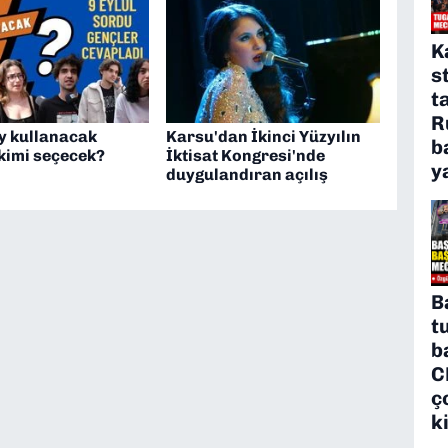
K
s
t
R
oy kullanacak
Karsu'dan İkinci Yüzyılın
b
kimi seçecek?
İktisat Kongresi'nde
y
duygulandıran açılış
B
t
b
C
ç
k