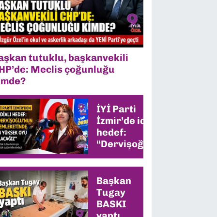
aşkan tutuklu, başkanvekili
HP’de: Meclis çoğunluğu
imde?
İYİ Parti
İzmir’de iddialı
hedef:
“Dervişoğlu’nun
memleketinde
en yüksek oyu
alacağız”
Başkan
Tugay
BASKI
yaptı