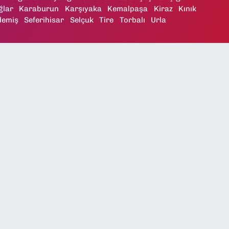
ğlar
Karaburun
Karşıyaka
Kemalpaşa
Kiraz
Kınık
demiş
Seferihisar
Selçuk
Tire
Torbalı
Urla