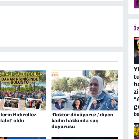
İ
Y
t
b
z
“
g
t
lerin Hıdırellez
‘Doktor dövüyoruz,' diyen
dalet' oldu
kadın hakkında suç
duyurusu