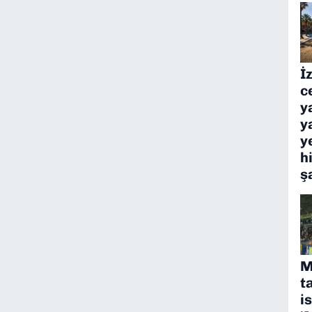
İ
c
y
y
y
h
ş
M
t
i