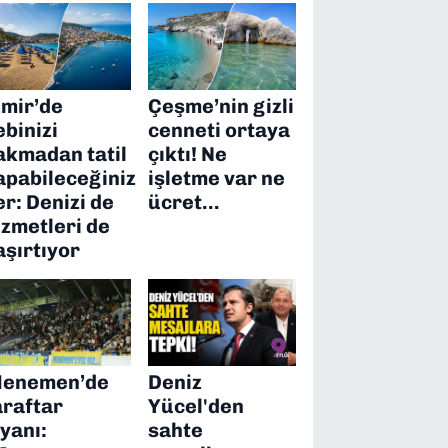
zmir’de
Çeşme’nin gizli
ebinizi
cenneti ortaya
akmadan tatil
çıktı! Ne
apabileceğiniz
işletme var ne
er: Denizi de
ücret…
izmetleri de
aşırtıyor
enemen’de
Deniz
araftar
Yücel'den
syanı:
sahte