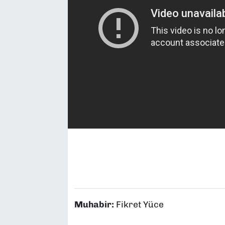
SAĞLIK
SPOR
TEKNOLOJİ
YAŞAM
YEREL YÖNETİMLER
Muhabir:
Fikret Yüce