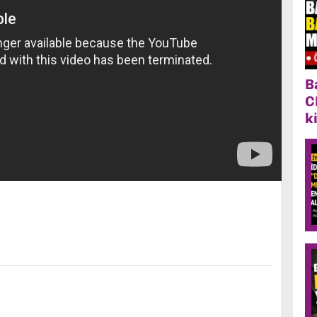
B
C
k