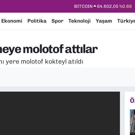
DOLAR
47,6006
%0.06
EURO
55,0250
%0.02
Ekonomi
Politika
Spor
Teknoloji
Yaşam
Türkiy
STERLİN
64,2398
%0.2
GRAM ALTIN
6513.94
%0.32
eye molotof attılar
BİST100
13.768
%48
ı yere molotof kokteyl atıldı
BITCOIN
64.602,05
%0.69
Ö