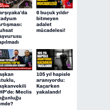
arşıyaka’da
6 buçuk yıldır
tadyum
bitmeyen
artışması:
adalet
uhsat
mücadelesi!
aşvurusu
apılmadı
aşkan
105 yıl hapisle
utuklu,
aranıyordu:
aşkanvekili
Kaçarken
HP’de: Meclis
yakalandı!
oğunluğu
imde?