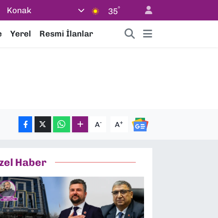
°
Konak
35
e
Yerel
Resmi İlanlar
-
+
A
A
zel Haber