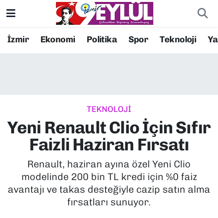
Resmi İlanlar
Konak Nöbetçi Eczaneler
İzmir
Ekonomi
Politika
Spor
Teknoloji
Y
BİLİM
Konak Hava Durumu
DÜNYA
Konak Trafik Yoğunluk Haritası
TEKNOLOJİ
EĞİTİM
Süper Lig Puan Durumu ve Fikstür
Yeni Renault Clio İçin Sıfır
EKONOMİ
Tüm Manşetler
Faizli Haziran Fırsatı
KÜLTÜR SANAT
Son Dakika Haberleri
Renault, haziran ayına özel Yeni Clio
modelinde 200 bin TL kredi için %0 faiz
MAGAZİN
Haber Arşivi
avantajı ve takas desteğiyle cazip satın alma
fırsatları sunuyor.
POLİTİKA