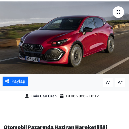
SAĞLIK
SPOR
TEKNOLOJİ
YAŞAM
YEREL YÖNETİMLER
Paylaş
-
+
A
A
Emin Can Özen
19.06.2026 - 16:12
Otomobil Pazarında Haziran Hareketliliği