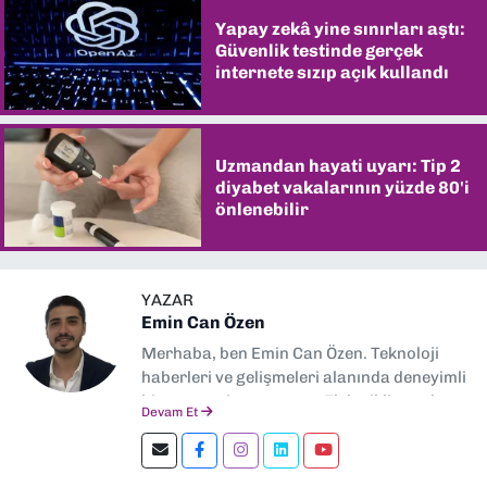
Yapay zekâ yine sınırları aştı:
Güvenlik testinde gerçek
internete sızıp açık kullandı
Uzmandan hayati uyarı: Tip 2
diyabet vakalarının yüzde 80'i
önlenebilir
YAZAR
Emin Can Özen
Merhaba, ben Emin Can Özen. Teknoloji
haberleri ve gelişmeleri alanında deneyimli
bir gazeteci ve yazarım. Elektrikli araçlar,
Devam Et
yapay zeka, inovasyon ve sektör trendleri
en çok ilgi duyduğum konular.
Dokuzeylul.com’da yazar olarak görev