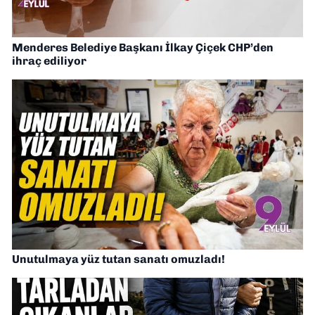
Menderes Belediye Başkanı İlkay Çiçek CHP’den
ihraç ediliyor
Unutulmaya yüz tutan sanatı omuzladı!