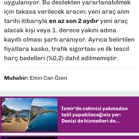
uygulanıyor. Bu destekten yararlanabilmek
için takasa verilecek aracın; yeni araç alım
tarihi itibarıyla
en az son 2 aydır
yeni araç
alacak kişi veya 1. derece yakını adına
kayıtlı olması şartı aranıyor. Ayrıca belirtilen
fiyatlara kasko, trafik sigortası ve ilk tescil
harç bedelleri (%0,2) dahil edilmemiştir.
Muhabir:
Emin Can Özen
İzmir’de cebinizi yakmadan
tatil yapabileceğiniz yer:
Denizi de hizmetleri de
şaşırtıyor