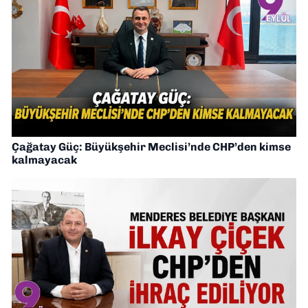
Çağatay Güç: Büyükşehir Meclisi’nde CHP’den kimse
kalmayacak