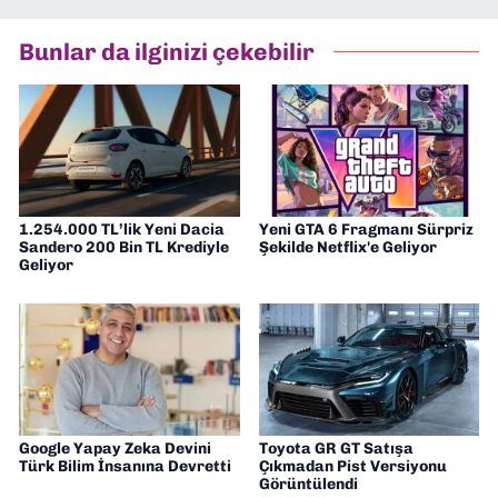
yapıyorum. Güncel olayları tarafsız ve
araştırmacı bir bakışla analiz ediyorum.
Bunlar da ilginizi çekebilir
İzmir’den teknoloji dünyasına dair
yorumlarımı paylaşıyorum. Takipte kalın!
🚀
1.254.000 TL’lik Yeni Dacia
Yeni GTA 6 Fragmanı Sürpriz
Sandero 200 Bin TL Krediyle
Şekilde Netflix'e Geliyor
Geliyor
Google Yapay Zeka Devini
Toyota GR GT Satışa
Türk Bilim İnsanına Devretti
Çıkmadan Pist Versiyonu
Görüntülendi