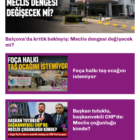
Balçova’da kritik bekleyiş: Meclis dengesi değişecek
mi?
Foça halkı taş ocağını
istemiyor
Başkan tutuklu,
başkanvekili CHP’de:
Meclis çoğunluğu
kimde?