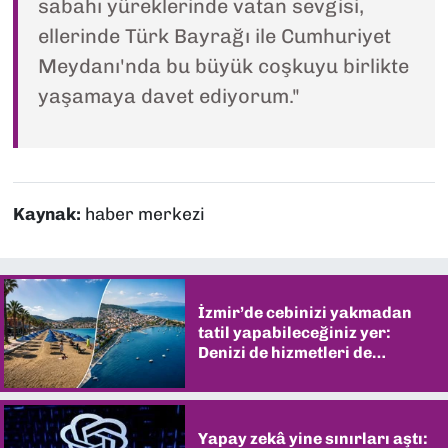
sabahı yüreklerinde vatan sevgisi,
ellerinde Türk Bayrağı ile Cumhuriyet
Meydanı'nda bu büyük coşkuyu birlikte
yaşamaya davet ediyorum."
Kaynak:
haber merkezi
İzmir’de cebinizi yakmadan
tatil yapabileceğiniz yer:
Denizi de hizmetleri de
şaşırtıyor
Yapay zekâ yine sınırları aştı: