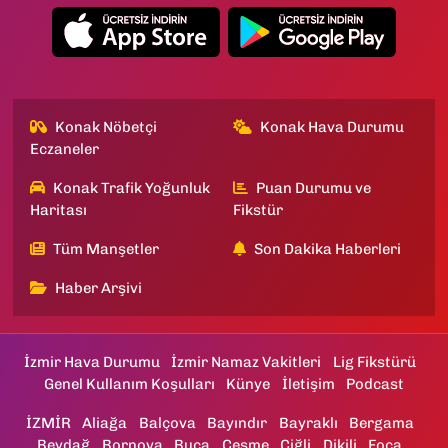
Konak Nöbetçi
Konak Hava Durumu
Eczaneler
Konak Trafik Yoğunluk
Puan Durumu ve
Haritası
Fikstür
Tüm Manşetler
Son Dakika Haberleri
Haber Arşivi
İzmir Hava Durumu
İzmir Namaz Vakitleri
Lig Fikstürü
Genel Kullanım Koşulları
Künye
İletişim
Podcast
İZMİR
Aliağa
Balçova
Bayındır
Bayraklı
Bergama
Beydağ
Bornova
Buca
Çeşme
Çiğli
Dikili
Foça