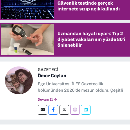
Güvenlik testinde gerçek
internete sızıp açık kullandı
Uzmandan hayati uyarı: Tip 2
diyabet vakalarının yüzde 80'i
önlenebilir
GAZETECİ
Ömer Ceylan
Ege Üniversitesi İLEF Gazetecilik
bölümünden 2020'de mezun oldum. Çeşitli
gazetelerde editörlük, muhabirlik yaptım.
Devam Et
Şu an kültür-sanat muhabirliği ve
editörlük yapıyorum.