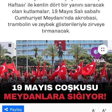
Haftası’ ile kentin dört bir yanını saracak
SAĞLIK
olan kutlamalar, 19 Mayıs Salı sabahı
Cumhuriyet Meydanı’nda akrobasi,
SPOR
trambolin ve zeybek gösterileriyle zirveye
tırmanacak.
TEKNOLOJİ
YAŞAM
YEREL YÖNETİMLER
Paylaş
-
+
A
A