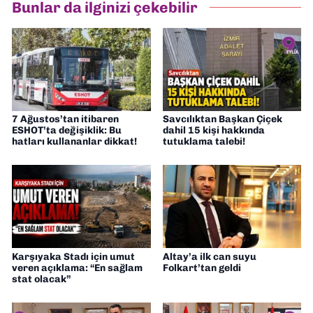
Bunlar da ilginizi çekebilir
7 Ağustos’tan itibaren
Savcılıktan Başkan Çiçek
ESHOT’ta değişiklik: Bu
dahil 15 kişi hakkında
hatları kullananlar dikkat!
tutuklama talebi!
Karşıyaka Stadı için umut
Altay’a ilk can suyu
veren açıklama: “En sağlam
Folkart’tan geldi
stat olacak”