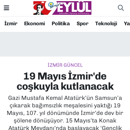
Resmi İlanlar
Konak Nöbetçi Eczaneler
İzmir
Ekonomi
Politika
Spor
Teknoloji
Y
BİLİM
Konak Hava Durumu
DÜNYA
Konak Trafik Yoğunluk Haritası
İZMİR GÜNCEL
EĞİTİM
Süper Lig Puan Durumu ve Fikstür
19 Mayıs İzmir'de
EKONOMİ
Tüm Manşetler
coşkuyla kutlanacak
KÜLTÜR SANAT
Son Dakika Haberleri
Gazi Mustafa Kemal Atatürk’ün Samsun’a
çıkarak bağımsızlık meşalesini yaktığı 19
MAGAZİN
Haber Arşivi
Mayıs, 107. yıl dönümünde İzmir’de dev bir
şölene dönüşüyor. 15 Mayıs’ta Konak
POLİTİKA
Atatürk Meydanı’nda başlayacak ‘Gençlik