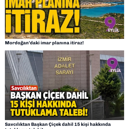
Mordoğan’daki imar planına itiraz!
Savcılıktan Başkan Çiçek dahil 15 kişi hakkında