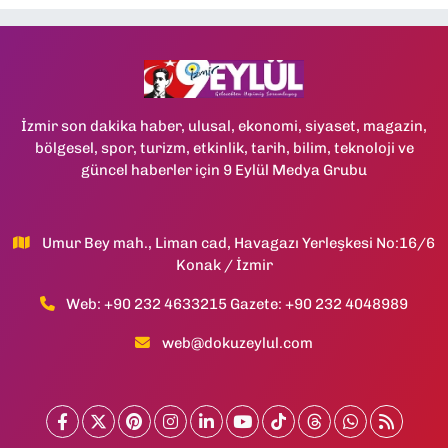
İzmir son dakika haber, ulusal, ekonomi, siyaset, magazin,
bölgesel, spor, turizm, etkinlik, tarih, bilim, teknoloji ve
güncel haberler için 9 Eylül Medya Grubu
Umur Bey mah., Liman cad, Havagazı Yerleşkesi No:16/6
Konak / İzmir
Web: +90 232 4633215 Gazete: +90 232 4048989
web@dokuzeylul.com