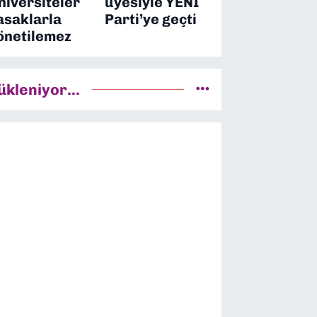
niversiteler
üyesiyle YENİ
asaklarla
Parti’ye geçti
önetilemez
ükleniyor...