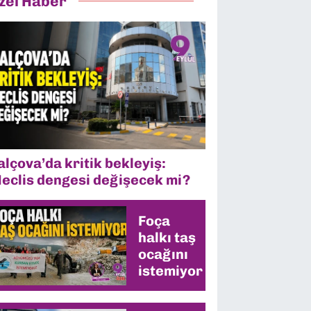
zel Haber
alçova’da kritik bekleyiş:
eclis dengesi değişecek mi?
Foça
halkı taş
ocağını
istemiyor