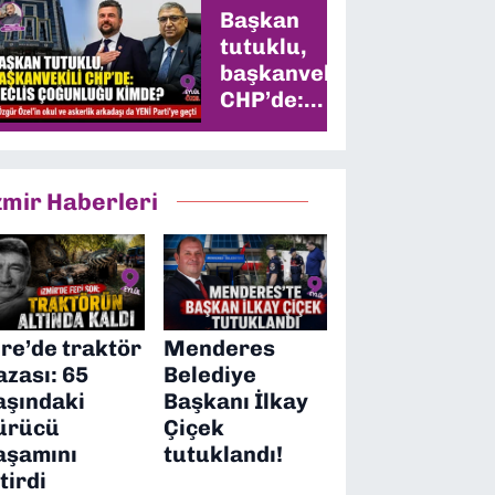
Başkan
tutuklu,
başkanvekili
CHP’de:
Meclis
çoğunluğu
kimde?
zmir Haberleri
ire’de traktör
Menderes
azası: 65
Belediye
aşındaki
Başkanı İlkay
ürücü
Çiçek
aşamını
tutuklandı!
itirdi