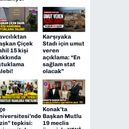
avcılıktan
Karşıyaka
aşkan Çiçek
Stadı için umut
ahil 15 kişi
veren
akkında
açıklama: “En
utuklama
sağlam stat
alebi!
olacak”
ge
Konak’ta
niversitesi’nde
Başkan Mutlu
izin” tepkisi:
19 meclis