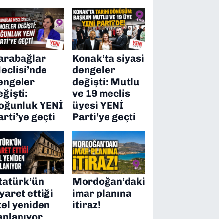
arabağlar
Konak’ta siyasi
eclisi’nde
dengeler
engeler
değişti: Mutlu
eğişti:
ve 19 meclis
oğunluk YENİ
üyesi YENİ
arti’ye geçti
Parti’ye geçti
tatürk’ün
Mordoğan’daki
iyaret ettiği
imar planına
tel yeniden
itiraz!
anlanıyor