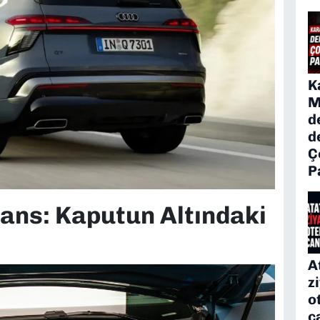
K
M
d
d
Ç
P
ans: Kaputun Altındaki
A
z
o
c