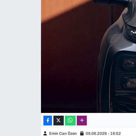
SAĞLIK
SPOR
TEKNOLOJİ
YAŞAM
YEREL YÖNETİMLER
Emin Can Özen
09.06.2026 - 16:52