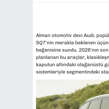
Alman otomotiv devi Audi, popül
SQ7'nin merakla beklenen üçüncü
beğenisine sundu. 2026'nın son
planlanan bu araçlar, klasikleş
kaputun altındaki olağanüstü güç
sistemleriyle segmentindeki stan