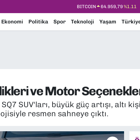
DOLAR
47,7436
%0.18
EURO
55,2510
%0.32
Ekonomi
Politika
Spor
Teknoloji
Yaşam
Türkiy
STERLİN
64,4811
%0.38
GRAM ALTIN
6660.55
%0.03
BİST100
13.779
%-14
BITCOIN
64.959,79
%1.11
ikleri ve Motor Seçenekler
Q7 SUV'ları, büyük güç artışı, altı kiş
ojisiyle resmen sahneye çıktı.