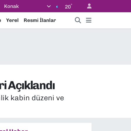
°
Konak
20
e
Yerel
Resmi İlanlar
i Açıklandı
ilik kabin düzeni ve