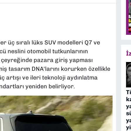
er üç sıralı lüks SUV modelleri Q7 ve
 neslini otomobil tutkunlarının
İ
 çeyreğinde pazara giriş yapması
miş tasarım DNA'larını korurken özellikle
 artışı ve ileri teknoloji aydınlatma
dartları yeniden belirliyor.
T
k
y
s
y
y