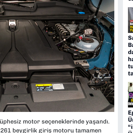
S
B
d
h
t
t
E
Ü
 şüphesiz motor seçeneklerinde yaşandı.
“
 261 beygirlik giriş motoru tamamen