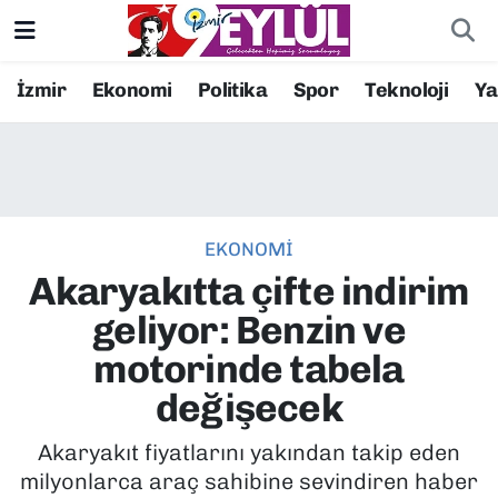
Resmi İlanlar
Konak Nöbetçi Eczaneler
İzmir
Ekonomi
Politika
Spor
Teknoloji
Y
BİLİM
Konak Hava Durumu
DÜNYA
Konak Trafik Yoğunluk Haritası
EKONOMİ
EĞİTİM
Süper Lig Puan Durumu ve Fikstür
Akaryakıtta çifte indirim
EKONOMİ
Tüm Manşetler
geliyor: Benzin ve
motorinde tabela
KÜLTÜR SANAT
Son Dakika Haberleri
değişecek
MAGAZİN
Haber Arşivi
Akaryakıt fiyatlarını yakından takip eden
milyonlarca araç sahibine sevindiren haber
POLİTİKA