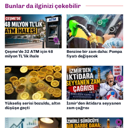
Bunlar da ilginizi çekebilir
Çeşme’de 32 ATM için 48
Benzine bir zam daha: Pompa
milyon TL’lik ihale
fiyatı değişecek
Yükseliş serisi bozuldu, altın
İzmir’den iktidara seyyanen
düşüşe geçti
zam çağrısı