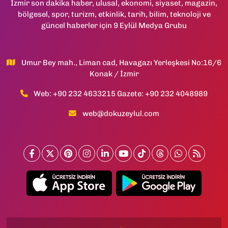
İzmir son dakika haber, ulusal, ekonomi, siyaset, magazin,
bölgesel, spor, turizm, etkinlik, tarih, bilim, teknoloji ve
güncel haberler için 9 Eylül Medya Grubu
Umur Bey mah., Liman cad, Havagazı Yerleşkesi No:16/6
Konak / İzmir
Web: +90 232 4633215 Gazete: +90 232 4048989
web@dokuzeylul.com