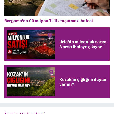
Bergama’da 90 milyon TL’lik taşınmaz ihalesi
Urla’da milyonluk satış:
8 arsa ihaleye çıkıyor
Kozak’ın çığlığını duyan
var mı?