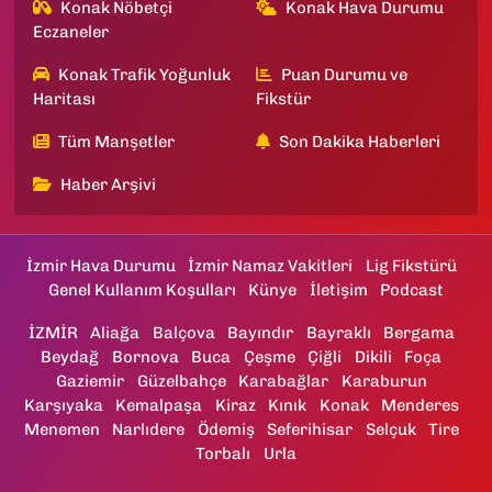
Konak Nöbetçi
Konak Hava Durumu
Eczaneler
Konak Trafik Yoğunluk
Puan Durumu ve
Haritası
Fikstür
Tüm Manşetler
Son Dakika Haberleri
Haber Arşivi
İzmir Hava Durumu
İzmir Namaz Vakitleri
Lig Fikstürü
Genel Kullanım Koşulları
Künye
İletişim
Podcast
İZMİR
Aliağa
Balçova
Bayındır
Bayraklı
Bergama
Beydağ
Bornova
Buca
Çeşme
Çiğli
Dikili
Foça
Gaziemir
Güzelbahçe
Karabağlar
Karaburun
Karşıyaka
Kemalpaşa
Kiraz
Kınık
Konak
Menderes
Menemen
Narlıdere
Ödemiş
Seferihisar
Selçuk
Tire
Torbalı
Urla