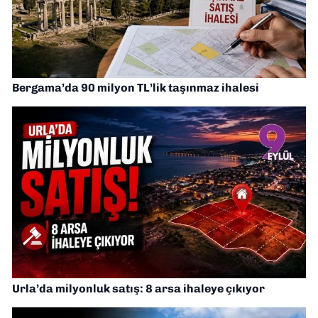
Bergama’da 90 milyon TL’lik taşınmaz ihalesi
Urla’da milyonluk satış: 8 arsa ihaleye çıkıyor