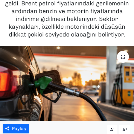
geldi. Brent petrol fiyatlarındaki gerilemenin
ardından benzin ve motorin fiyatlarında
SAĞLIK
indirime gidilmesi bekleniyor. Sektör
kaynakları, özellikle motorindeki düşüşün
SPOR
dikkat çekici seviyede olacağını belirtiyor.
TEKNOLOJİ
YAŞAM
YEREL YÖNETİMLER
Paylaş
-
+
A
A