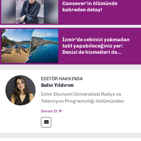
Cansever'in ölümünde
kahreden detay!
İzmir’de cebinizi yakmadan
tatil yapabileceğiniz yer:
Denizi de hizmetleri de
şaşırtıyor
EDITÖR HAKKINDA
Selin Yıldırım
İzmir Ekonomi Üniversitesi Radyo ve
Televizyon Programcılığı bölümünden
2024 senesinde mezun oldum. Dokuz Eylül
Devam Et
Gazetesi'nde spor yazarlığı yaparken,
editörlük görevini de üstleniyorum.