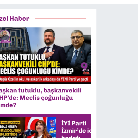
zel Haber
aşkan tutuklu, başkanvekili
HP’de: Meclis çoğunluğu
imde?
İYİ Parti
İzmir’de iddialı
hedef: