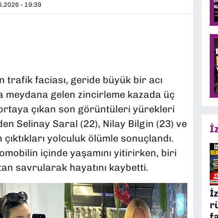
.2026 - 19:39
 trafik faciası, geride büyük bir acı
da meydana gelen zincirleme kazada üç
 ortaya çıkan son görüntüleri yürekleri
n Selinay Saral (22), Nilay Bilgin (23) ve
İ
 çıktıkları yolculuk ölümle sonuçlandı.
omobilin içinde yaşamını yitirirken, biri
tan savrularak hayatını kaybetti.
İ
r
f