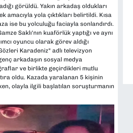
şadığı görüldü. Yakın arkadaş oldukları
 amacıyla yola çıktıkları belirtildi. Kısa
a ise bu yolculuğu faciayla sonlandırdı.
amze Saklı'nın kuaförlük yaptığı ve aynı
ımcı oyuncu olarak görev aldığı
Gözleri Karadeniz" adlı televizyon
 Üç genç arkadaşın sosyal medya
raflar ve birlikte geçirdikleri mutlu
atıra oldu. Kazada yaralanan 5 kişinin
en, olayla ilgili başlatılan soruşturmanın