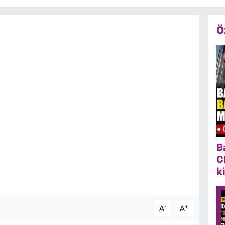
Ö
B
C
k
-
+
A
A