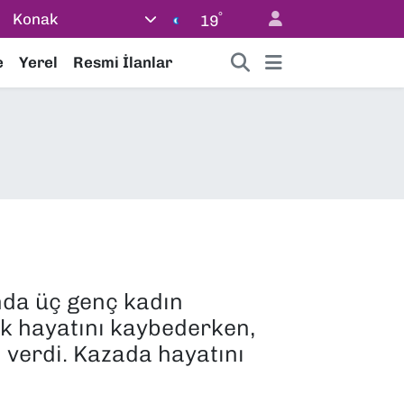
°
Konak
19
e
Yerel
Resmi İlanlar
ında üç genç kadın
ak hayatını kaybederken,
 verdi. Kazada hayatını