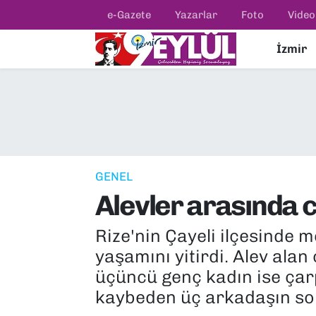
e-Gazete
Yazarlar
Foto
Video
İzmir
Resmi İlanlar
Konak Nöbetçi Eczaneler
BİLİM
Konak Hava Durumu
DÜNYA
Konak Trafik Yoğunluk Haritası
EĞİTİM
Süper Lig Puan Durumu ve Fikstür
GENEL
Alevler arasında c
EKONOMİ
Tüm Manşetler
Rize'nin Çayeli ilçesinde 
KÜLTÜR SANAT
Son Dakika Haberleri
yaşamını yitirdi. Alev ala
MAGAZİN
Haber Arşivi
üçüncü genç kadın ise çarp
kaybeden üç arkadaşın son 
POLİTİKA