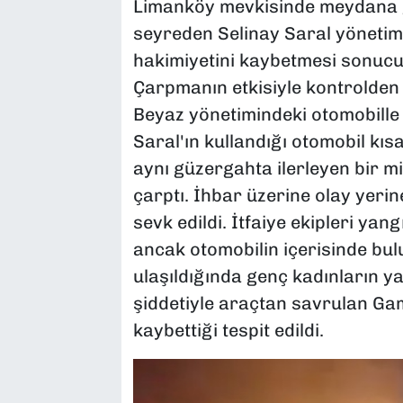
Limanköy mevkisinde meydana ge
seyreden Selinay Saral yönetim
hakimiyetini kaybetmesi sonucu 
Çarpmanın etkisiyle kontrolden 
Beyaz yönetimindeki otomobille
Saral'ın kullandığı otomobil kıs
aynı güzergahta ilerleyen bir m
çarptı. İhbar üzerine olay yerine
sevk edildi. İtfaiye ekipleri y
ancak otomobilin içerisinde bulu
ulaşıldığında genç kadınların ya
şiddetiyle araçtan savrulan Gam
kaybettiği tespit edildi.