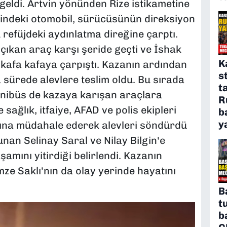
ldi. Artvin yönünden Rize istikametine
indeki otomobil, sürücüsünün direksiyon
refüjdeki aydınlatma direğine çarptı.
çıkan araç karşı şeride geçti ve İshak
K
 kafa kafaya çarpıştı. Kazanın ardından
s
a sürede alevlere teslim oldu. Bu sırada
t
inibüs de kazaya karışan araçlara
R
 sağlık, itfaiye, AFAD ve polis ekipleri
b
y
angına müdahale ederek alevleri söndürdü
nan Selinay Saral ve Nilay Bilgin'e
şamını yitirdiği belirlendi. Kazanın
ze Saklı'nın da olay yerinde hayatını
B
t
b