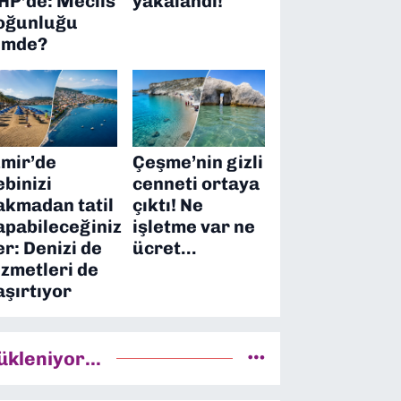
HP’de: Meclis
yakalandı!
oğunluğu
imde?
zmir’de
Çeşme’nin gizli
ebinizi
cenneti ortaya
akmadan tatil
çıktı! Ne
apabileceğiniz
işletme var ne
er: Denizi de
ücret…
izmetleri de
aşırtıyor
ükleniyor...