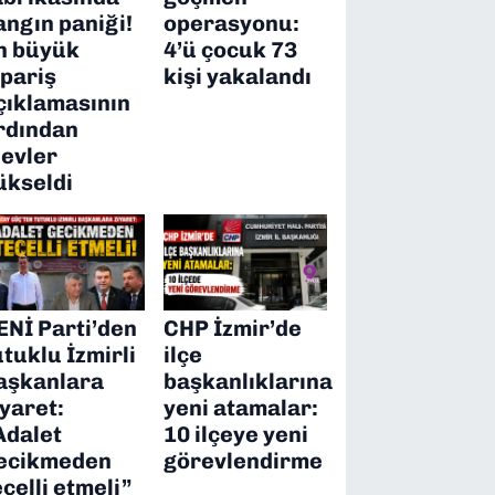
angın paniği!
operasyonu:
n büyük
4’ü çocuk 73
ipariş
kişi yakalandı
çıklamasının
rdından
levler
ükseldi
ENİ Parti’den
CHP İzmir’de
utuklu İzmirli
ilçe
aşkanlara
başkanlıklarına
iyaret:
yeni atamalar:
Adalet
10 ilçeye yeni
ecikmeden
görevlendirme
ecelli etmeli”