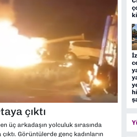
C
ç
k
İ
c
y
y
y
h
ş
taya çıktı
Y
ren üç arkadaşın yolculuk sırasında
 çıktı. Görüntülerde genç kadınların