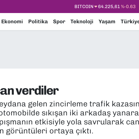
DOLAR
47,7143
%0.16
EURO
55,0317
%-0.02
Ekonomi
Politika
Spor
Teknoloji
Yaşam
Türkiy
STERLİN
64,2463
%0.07
GRAM ALTIN
6510.40
%0.45
BİST100
13.799
%70
BITCOIN
64.225,61
%-0.63
an verdiler
meydana gelen zincirleme trafik kazas
n otomobilde sıkışan iki arkadaş yanar
ışmanın etkisiyle yola savrularak can
görüntüleri ortaya çıktı.