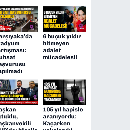
arşıyaka’da
6 buçuk yıldır
tadyum
bitmeyen
artışması:
adalet
uhsat
mücadelesi!
aşvurusu
apılmadı
aşkan
105 yıl hapisle
utuklu,
aranıyordu:
aşkanvekili
Kaçarken