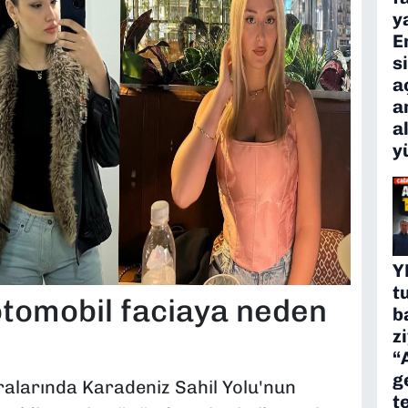
y
E
s
a
a
a
y
Y
t
otomobil faciaya neden
b
z
“
g
ralarında Karadeniz Sahil Yolu'nun
t