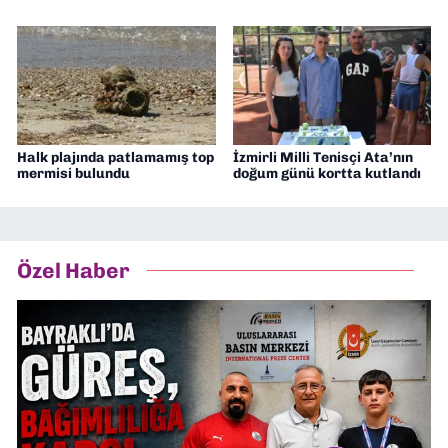
Halk plajında patlamamış top
İzmirli Milli Tenisçi Ata’nın
mermisi bulundu
doğum günü kortta kutlandı
Özel Haber