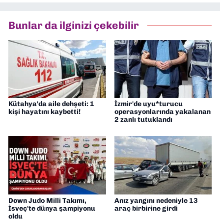
Bunlar da ilginizi çekebilir
Kütahya'da aile dehşeti: 1
İzmir'de uyu*turucu
kişi hayatını kaybetti!
operasyonlarında yakalanan
2 zanlı tutuklandı
Down Judo Milli Takımı,
Anız yangını nedeniyle 13
İsveç'te dünya şampiyonu
araç birbirine girdi
oldu