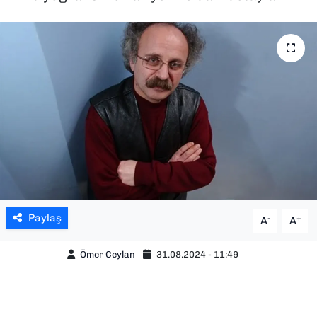
SAĞLIK
SPOR
TEKNOLOJİ
YAŞAM
YEREL YÖNETİMLER
Paylaş
-
+
A
A
Ömer Ceylan
31.08.2024 - 11:49