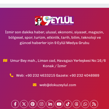
İzmir son dakika haber, ulusal, ekonomi, siyaset, magazin,
bölgesel, spor, turizm, etkinlik, tarih, bilim, teknoloji ve
güncel haberler için 9 Eylül Medya Grubu
Umur Bey mah., Liman cad, Havagazı Yerleşkesi No:16/6
Konak / İzmir
Web: +90 232 4633215 Gazete: +90 232 4048989
web@dokuzeylul.com