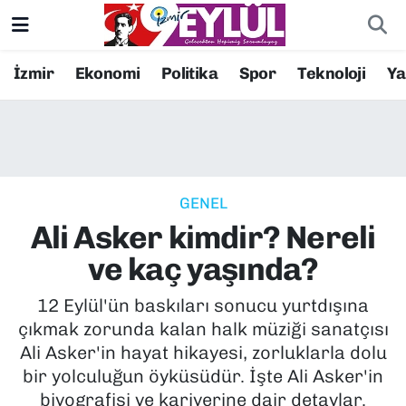
Resmi İlanlar
Konak Nöbetçi Eczaneler
İzmir
Ekonomi
Politika
Spor
Teknoloji
Y
BİLİM
Konak Hava Durumu
DÜNYA
Konak Trafik Yoğunluk Haritası
GENEL
EĞİTİM
Süper Lig Puan Durumu ve Fikstür
Ali Asker kimdir? Nereli
EKONOMİ
Tüm Manşetler
ve kaç yaşında?
KÜLTÜR SANAT
Son Dakika Haberleri
12 Eylül'ün baskıları sonucu yurtdışına
çıkmak zorunda kalan halk müziği sanatçısı
MAGAZİN
Haber Arşivi
Ali Asker'in hayat hikayesi, zorluklarla dolu
bir yolculuğun öyküsüdür. İşte Ali Asker'in
POLİTİKA
biyografisi ve kariyerine dair detaylar.