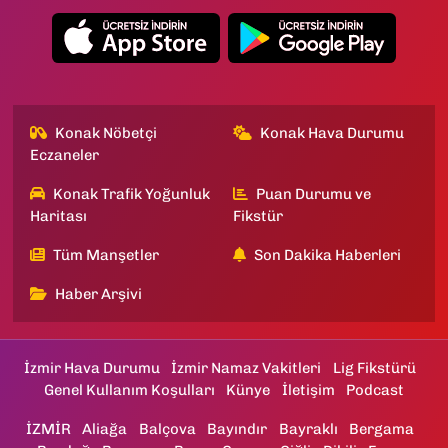
Konak Nöbetçi
Konak Hava Durumu
Eczaneler
Konak Trafik Yoğunluk
Puan Durumu ve
Haritası
Fikstür
Tüm Manşetler
Son Dakika Haberleri
Haber Arşivi
İzmir Hava Durumu
İzmir Namaz Vakitleri
Lig Fikstürü
Genel Kullanım Koşulları
Künye
İletişim
Podcast
İZMİR
Aliağa
Balçova
Bayındır
Bayraklı
Bergama