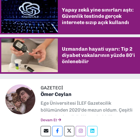
Yapay zekâ yine sınırları aştı:
Güvenlik testinde gerçek
internete sızıp açık kullandı
Uzmandan hayati uyarı: Tip 2
diyabet vakalarının yüzde 80'i
önlenebilir
GAZETECİ
Ömer Ceylan
Ege Üniversitesi İLEF Gazetecilik
bölümünden 2020'de mezun oldum. Çeşitli
gazetelerde editörlük, muhabirlik yaptım.
Devam Et
Şu an kültür-sanat muhabirliği ve
editörlük yapıyorum.