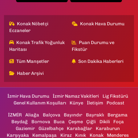
Konak Nöbetçi
Konak Hava Durumu
Eczaneler
Konak Trafik Yoğunluk
Puan Durumu ve
Haritası
Fikstür
Tüm Manşetler
Son Dakika Haberleri
Haber Arşivi
İzmir Hava Durumu
İzmir Namaz Vakitleri
Lig Fikstürü
Genel Kullanım Koşulları
Künye
İletişim
Podcast
İZMİR
Aliağa
Balçova
Bayındır
Bayraklı
Bergama
Beydağ
Bornova
Buca
Çeşme
Çiğli
Dikili
Foça
Gaziemir
Güzelbahçe
Karabağlar
Karaburun
Karşıyaka
Kemalpaşa
Kiraz
Kınık
Konak
Menderes