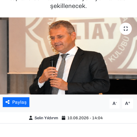
şekillenecek.
SAĞLIK
SPOR
TEKNOLOJİ
YAŞAM
YEREL YÖNETİMLER
Paylaş
-
+
A
A
Selin Yıldırım
10.06.2026 - 14:04