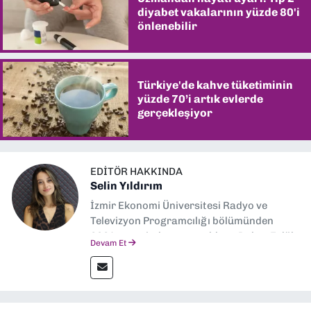
diyabet vakalarının yüzde 80'i
önlenebilir
Türkiye'de kahve tüketiminin
yüzde 70’i artık evlerde
gerçekleşiyor
EDITÖR HAKKINDA
Selin Yıldırım
İzmir Ekonomi Üniversitesi Radyo ve
Televizyon Programcılığı bölümünden
2024 senesinde mezun oldum. Dokuz Eylül
Devam Et
Gazetesi'nde spor yazarlığı yaparken,
editörlük görevini de üstleniyorum.