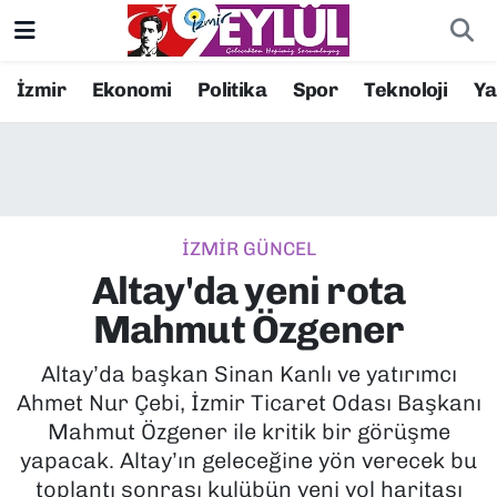
Resmi İlanlar
Konak Nöbetçi Eczaneler
İzmir
Ekonomi
Politika
Spor
Teknoloji
Y
BİLİM
Konak Hava Durumu
DÜNYA
Konak Trafik Yoğunluk Haritası
İZMİR GÜNCEL
EĞİTİM
Süper Lig Puan Durumu ve Fikstür
Altay'da yeni rota
EKONOMİ
Tüm Manşetler
Mahmut Özgener
KÜLTÜR SANAT
Son Dakika Haberleri
Altay’da başkan Sinan Kanlı ve yatırımcı
Ahmet Nur Çebi, İzmir Ticaret Odası Başkanı
MAGAZİN
Haber Arşivi
Mahmut Özgener ile kritik bir görüşme
yapacak. Altay’ın geleceğine yön verecek bu
POLİTİKA
toplantı sonrası kulübün yeni yol haritası