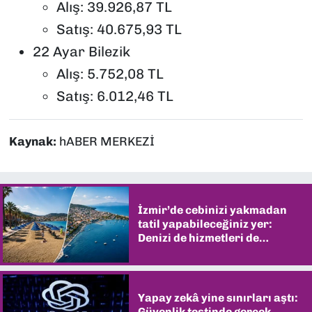
Alış: 39.926,87 TL
Satış: 40.675,93 TL
22 Ayar Bilezik
Alış: 5.752,08 TL
Satış: 6.012,46 TL
Kaynak:
hABER MERKEZİ
İzmir’de cebinizi yakmadan
tatil yapabileceğiniz yer:
Denizi de hizmetleri de
şaşırtıyor
Yapay zekâ yine sınırları aştı:
Güvenlik testinde gerçek