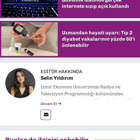
internete sızıp açık kullandı
Uzmandan hayati uyarı: Tip 2
diyabet vakalarının yüzde 80'i
önlenebilir
EDITÖR HAKKINDA
Selin Yıldırım
İzmir Ekonomi Üniversitesi Radyo ve
Televizyon Programcılığı bölümünden
2024 senesinde mezun oldum. Dokuz Eylül
Devam Et
Gazetesi'nde spor yazarlığı yaparken,
editörlük görevini de üstleniyorum.
Bunlar da ilginizi çekebilir