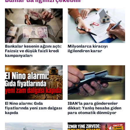
Bankalar kesenin ağzını açtı:
Milyonlarca kiracıyı
Faizsiz ve düşük faizli kredi
ilgilendiren karar
kampanyaları
El Nino alarmı: Gıda
IBAN’la para gönderenler
fiyatlarında yeni zam dalgası
dikkat: Yanlış hesaba giden
kapıda
para otomatik dönmüyor