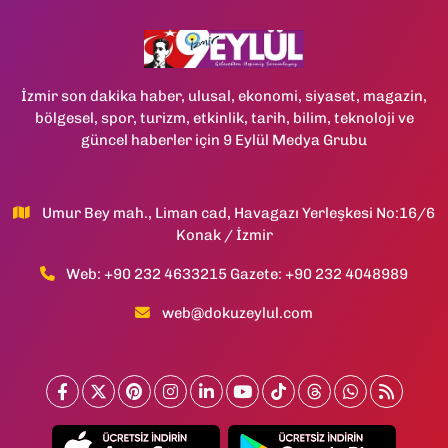
İzmir son dakika haber, ulusal, ekonomi, siyaset, magazin,
bölgesel, spor, turizm, etkinlik, tarih, bilim, teknoloji ve
güncel haberler için 9 Eylül Medya Grubu
Umur Bey mah., Liman cad, Havagazı Yerleşkesi No:16/6
Konak / İzmir
Web: +90 232 4633215 Gazete: +90 232 4048989
web@dokuzeylul.com