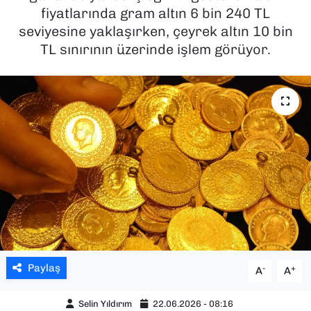
fiyatlarında gram altın 6 bin 240 TL
SAĞLIK
seviyesine yaklaşırken, çeyrek altın 10 bin
TL sınırının üzerinde işlem görüyor.
SPOR
TEKNOLOJİ
YAŞAM
YEREL YÖNETİMLER
Paylaş
-
+
A
A
Selin Yıldırım
22.06.2026 - 08:16