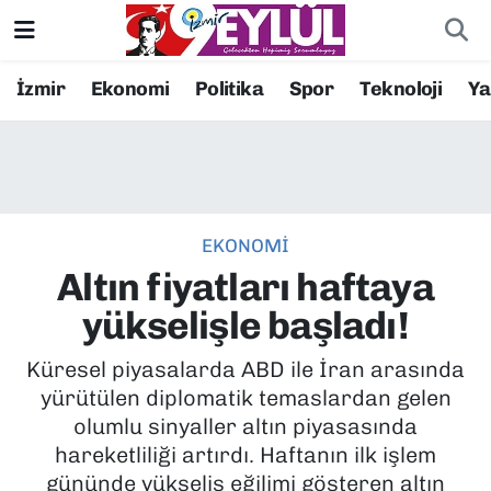
Resmi İlanlar
Konak Nöbetçi Eczaneler
İzmir
Ekonomi
Politika
Spor
Teknoloji
Y
BİLİM
Konak Hava Durumu
DÜNYA
Konak Trafik Yoğunluk Haritası
EKONOMİ
EĞİTİM
Süper Lig Puan Durumu ve Fikstür
Altın fiyatları haftaya
EKONOMİ
Tüm Manşetler
yükselişle başladı!
KÜLTÜR SANAT
Son Dakika Haberleri
Küresel piyasalarda ABD ile İran arasında
yürütülen diplomatik temaslardan gelen
MAGAZİN
Haber Arşivi
olumlu sinyaller altın piyasasında
hareketliliği artırdı. Haftanın ilk işlem
POLİTİKA
gününde yükseliş eğilimi gösteren altın