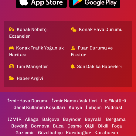
Konak Nöbetçi
Konak Hava Durumu
Eczaneler
Konak Trafik Yoğunluk
Puan Durumu ve
Haritası
Fikstür
Tüm Manşetler
Son Dakika Haberleri
Haber Arşivi
İzmir Hava Durumu
İzmir Namaz Vakitleri
Lig Fikstürü
Genel Kullanım Koşulları
Künye
İletişim
Podcast
İZMİR
Aliağa
Balçova
Bayındır
Bayraklı
Bergama
Beydağ
Bornova
Buca
Çeşme
Çiğli
Dikili
Foça
Gaziemir
Güzelbahçe
Karabağlar
Karaburun