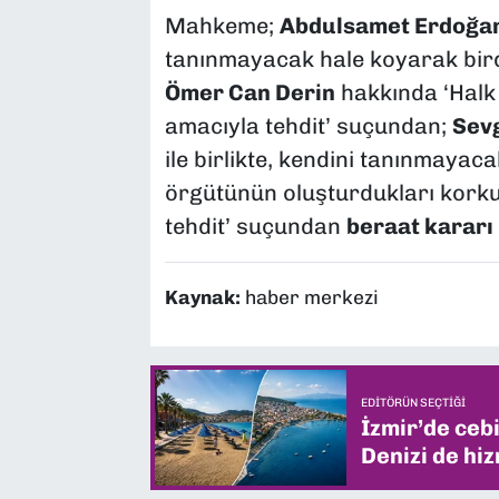
Mahkeme;
Abdulsamet Erdoğa
tanınmayacak hale koyarak birden
Ömer Can Derin
hakkında ‘Halk
amacıyla tehdit’ suçundan;
Sev
ile birlikte, kendini tanınmayac
örgütünün oluşturdukları kork
tehdit’ suçundan
beraat kararı
Kaynak:
haber merkezi
EDITÖRÜN SEÇTIĞI
İzmir’de ceb
Denizi de hiz