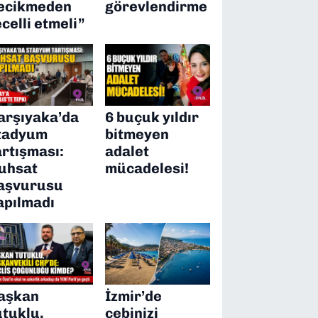
ecikmeden
görevlendirme
ecelli etmeli”
arşıyaka’da
6 buçuk yıldır
tadyum
bitmeyen
artışması:
adalet
uhsat
mücadelesi!
aşvurusu
apılmadı
aşkan
İzmir’de
utuklu,
cebinizi