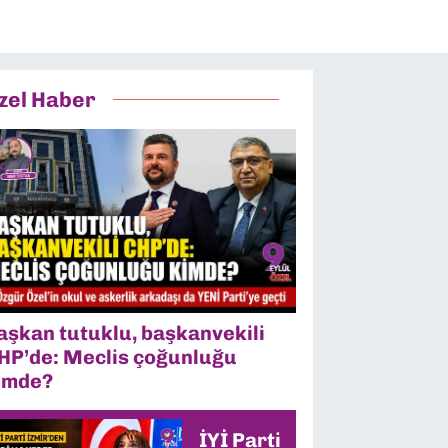
zel Haber
aşkan tutuklu, başkanvekili
HP’de: Meclis çoğunluğu
imde?
İYİ Parti