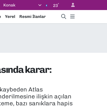
°
Konak
23
e
Yerel
Resmi İlanlar
asında karar:
 kaybeden Atlas
derilmesine ilişkin açılan
keme, bazı sanıklara hapis