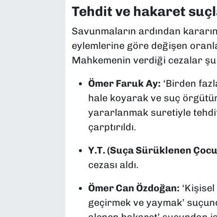
Tehdit ve hakaret suçl
Savunmaların ardından kararını
eylemlerine göre değişen oranla
Mahkemenin verdiği cezalar şu ş
Ömer Faruk Ay:
‘Birden fazl
hale koyarak ve suç örgütü
yararlanmak suretiyle tehd
çarptırıldı.
Y.T. (Suça Sürüklenen Çocu
cezası aldı.
Ömer Can Özdoğan:
‘Kişisel
geçirmek ve yaymak’ suçu
alenen hakaret’ suçundan i