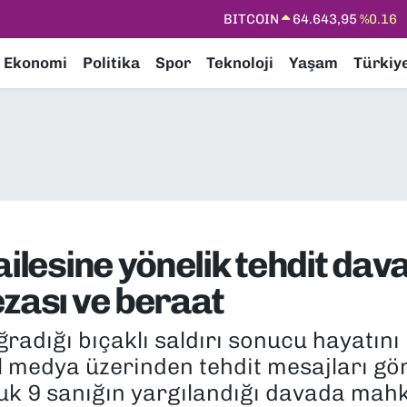
DOLAR
47,6704
%0
EURO
55,0406
%-0.08
Ekonomi
Politika
Spor
Teknoloji
Yaşam
Türkiy
STERLİN
64,2143
%0
GRAM ALTIN
6500.87
%0.12
BİST100
13.799
%70
BITCOIN
64.643,95
%0.16
ailesine yönelik tehdit dav
ezası ve beraat
radığı bıçaklı saldırı sonucu hayatını
l medya üzerinden tehdit mesajları gön
cuk 9 sanığın yargılandığı davada mah