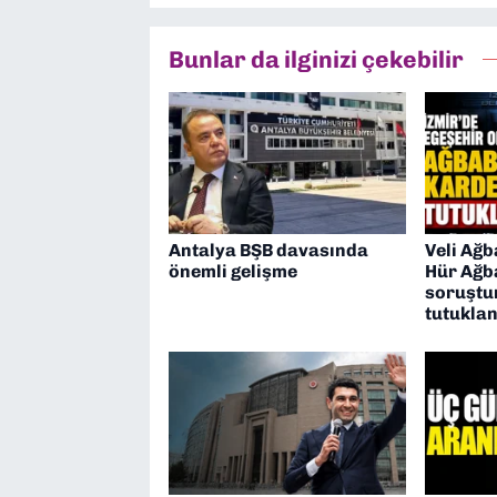
Bunlar da ilginizi çekebilir
Antalya BŞB davasında
Veli Ağb
önemli gelişme
Hür Ağb
soruştu
tutuklan