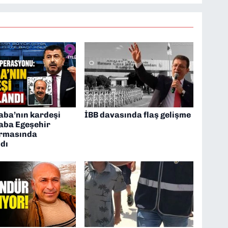
aba’nın kardeşi
İBB davasında flaş gelişme
aba Egeşehir
rmasında
dı