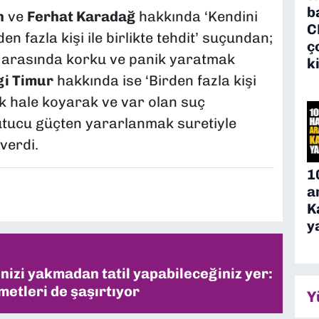
b
n
ve
Ferhat Karadağ
hakkında ‘Kendini
C
 fazla kişi ile birlikte tehdit’ suçundan;
ç
 arasında korku ve panik yaratmak
k
gi Timur
hakkında ise ‘Birden fazla kişi
ak hale koyarak ve var olan suç
utucu güçten yararlanmak suretiyle
verdi.
1
a
K
y
inizi yakmadan tatil yapabileceğiniz yer:
metleri de şaşırtıyor
Y