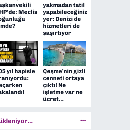
aşkanvekili
yakmadan tatil
HP’de: Meclis
yapabileceğiniz
oğunluğu
yer: Denizi de
imde?
hizmetleri de
şaşırtıyor
05 yıl hapisle
Çeşme’nin gizli
ranıyordu:
cenneti ortaya
açarken
çıktı! Ne
akalandı!
işletme var ne
ücret…
ükleniyor...