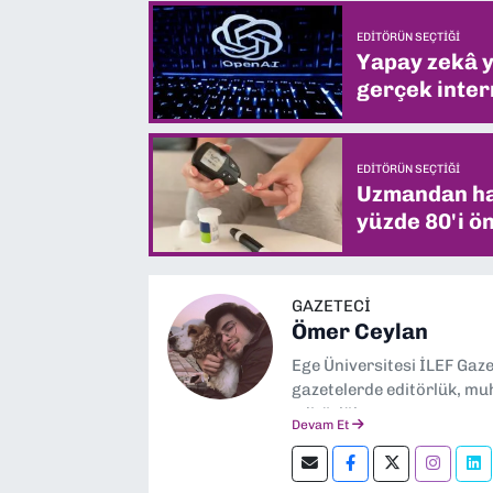
EDITÖRÜN SEÇTIĞI
Yapay zekâ yi
gerçek intern
EDITÖRÜN SEÇTIĞI
Uzmandan hay
yüzde 80'i ön
GAZETECİ
Ömer Ceylan
Ege Üniversitesi İLEF Gaz
gazetelerde editörlük, muh
editörlük yapıyorum.
Devam Et