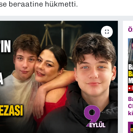
ise beraatine hükmetti.
Ö
B
C
k