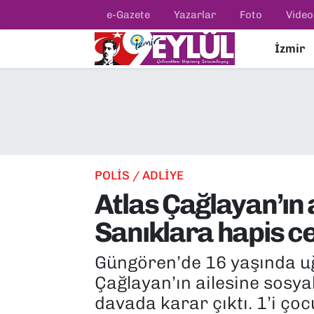
e-Gazete
Yazarlar
Foto
Video
İzmir
Resmi İlanlar
Konak Nöbetçi Eczaneler
BİLİM
Konak Hava Durumu
DÜNYA
Konak Trafik Yoğunluk Haritası
EĞİTİM
Süper Lig Puan Durumu ve Fikstür
POLİS / ADLİYE
Atlas Çağlayan’ın 
EKONOMİ
Tüm Manşetler
Sanıklara hapis c
KÜLTÜR SANAT
Son Dakika Haberleri
Güngören’de 16 yaşında uğ
MAGAZİN
Haber Arşivi
Çağlayan’ın ailesine sosya
davada karar çıktı. 1’i ço
POLİTİKA