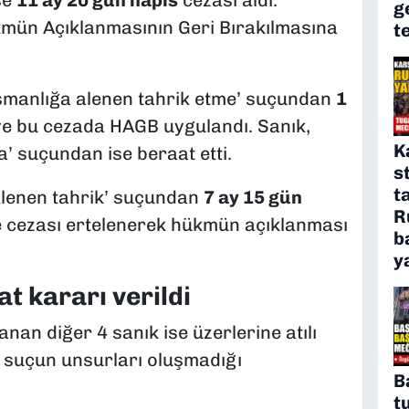
g
kmün Açıklanmasının Geri Bırakılmasına
t
üşmanlığa alenen tahrik etme’ suçundan
1
 ve bu cezada HAGB uygulandı. Sanık,
K
ma’ suçundan ise beraat etti.
s
t
alenen tahrik’ suçundan
7 ay 15 gün
R
ve cezası ertelenerek hükmün açıklanması
b
y
t kararı verildi
n diğer 4 sanık ise üzerlerine atılı
ya suçun unsurları oluşmadığı
B
t