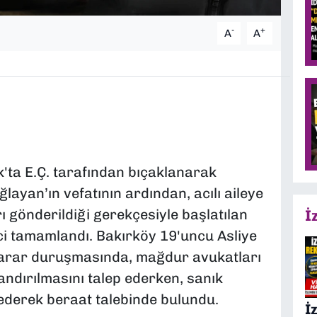
-
+
A
A
'ta E.Ç. tarafından bıçaklanarak
layan’ın vefatının ardından, acılı aileye
ı gönderildiği gerekçesiyle başlatılan
İ
i tamamlandı. Bakırköy 19'uncu Asliye
arar duruşmasında, mağdur avukatları
andırılmasını talep ederken, sanık
ederek beraat talebinde bulundu.
İ