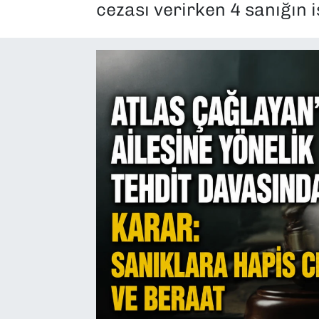
cezası verirken 4 sanığın 
SAĞLIK
SPOR
TEKNOLOJİ
YAŞAM
YEREL YÖNETİMLER