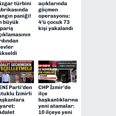
üzgar türbini
açıklarında
abrikasında
göçmen
angın paniği!
operasyonu:
n büyük
4’ü çocuk 73
ipariş
kişi yakalandı
çıklamasının
rdından
levler
ükseldi
ENİ Parti’den
CHP İzmir’de
utuklu İzmirli
ilçe
aşkanlara
başkanlıklarına
iyaret:
yeni atamalar:
Adalet
10 ilçeye yeni