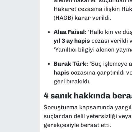
Hakaret cezasına ilişkin Hü
(HAGB) karar verildi.
Alaa Faisal:
‘Halkı kin ve d
yıl 3 ay hapis
cezası verildi
‘Yanıltıcı bilgiyi alenen yay
Burak Türk:
‘Suç işlemeye 
hapis
cezasına çarptırıldı 
geri bırakıldı.
4 sanık hakkında beraa
Soruşturma kapsamında yargılana
suçlardan delil yetersizliği ve
gerekçesiyle beraat etti.