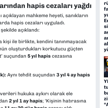
r
arından hapis cezaları yağdı
f
y
 açıklayan mahkeme heyeti, sanıkların
E
rda hapis cezaları uyguladı.
s
ekilde açıklandı:
a
a
a kişi ile birlikte, kendini tanınmayacak
a
nün oluşturdukları korkutucu güçten
y
it’ suçundan
5 yıl hapis
cezasına
k):
Aynı tehdit suçundan
3 yıl 4 ay hapis
Y
t
b
 verileri hukuka aykırı olarak ele
z
ndan
2 yıl 1 ay hapis
; ‘Kişinin hatırasına
“
se
11 ay 20 gün hapis
cezası aldı.