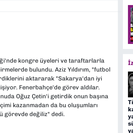
i'nde kongre üyeleri ve taraftarlarla
İ
irmelerde bulundu. Aziz Yıldırım, "futbol
irdiklerini aktararak "Sakarya'dan iyi
işiyor. Fenerbahçe'de görev aldılar.
onuda Oğuz Çetin'i getirdik onun başına
T
eçimi kazanmadan da bu oluşumları
k
 görevde değiliz" dedi.
y
s
y