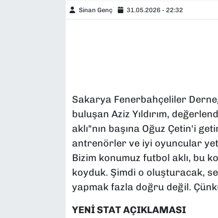
Sinan Genç
31.05.2026 - 22:32
Sakarya Fenerbahçeliler Derneğ
buluşan Aziz Yıldırım, değerlend
aklı"nın başına Oğuz Çetin'i get
antrenörler ve iyi oyuncular yet
Bizim konumuz futbol aklı, bu k
koyduk. Şimdi o oluşturacak, s
yapmak fazla doğru değil. Çünkü
YENİ STAT AÇIKLAMASI