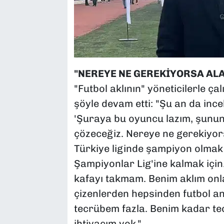
"NEREYE NE GEREKİYORSA AL
"Futbol aklının" yöneticilerle ç
şöyle devam etti: "Şu an da ince
'Şuraya bu oyuncu lazım, şununl
çözeceğiz. Nereye ne gerekiyorsa
Türkiye liginde şampiyon olmak 
Şampiyonlar Lig'ine kalmak için
kafayı takmam. Benim aklım onl
çizenlerden hepsinden futbol a
tecrübem fazla. Benim kadar tecr
ihtiyacım yok."