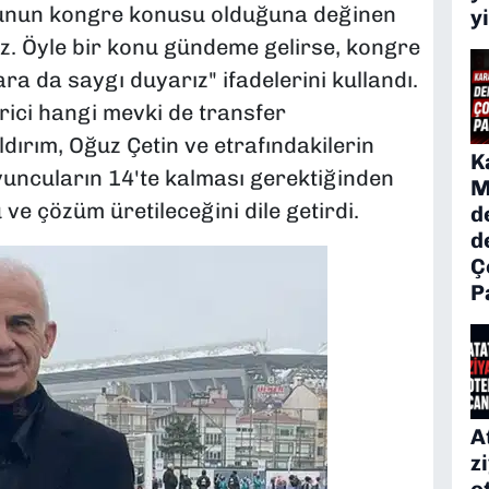
unun kongre konusu olduğuna değinen
y
z. Öyle bir konu gündeme gelirse, kongre
a da saygı duyarız" ifadelerini kullandı.
rici hangi mevki de transfer
ırım, Oğuz Çetin ve etrafındakilerin
K
yuncuların 14'te kalması gerektiğinden
M
ve çözüm üretileceğini dile getirdi.
d
d
Ç
P
A
z
o