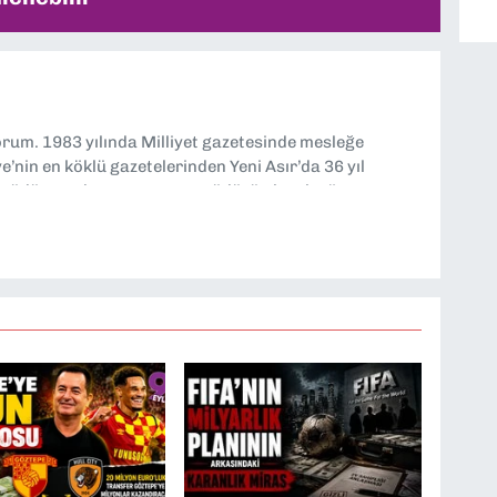
yorum. 1983 yılında Milliyet gazetesinde mesleğe
’nin en köklü gazetelerinden Yeni Asır’da 36 yıl
 müdür yardımcısı ve spor müdürü olarak görev
TV’de 7 yıl boyunca programlar hazırlayıp sundum. Şu
'nde editörlük yapıyorum