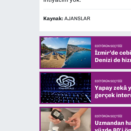
Kaynak:
AJANSLAR
EDITÖRÜN SEÇTIĞI
İzmir’de ceb
Denizi de hiz
EDITÖRÜN SEÇTIĞI
Yapay zekâ yi
gerçek intern
EDITÖRÜN SEÇTIĞI
Uzmandan hay
yüzde 80'i ön