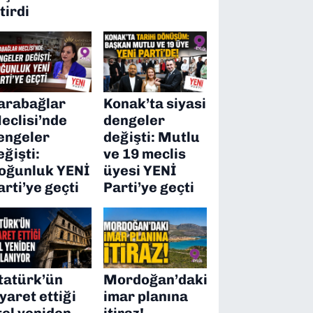
itirdi
arabağlar
Konak’ta siyasi
eclisi’nde
dengeler
engeler
değişti: Mutlu
eğişti:
ve 19 meclis
oğunluk YENİ
üyesi YENİ
arti’ye geçti
Parti’ye geçti
tatürk’ün
Mordoğan’daki
iyaret ettiği
imar planına
tel yeniden
itiraz!