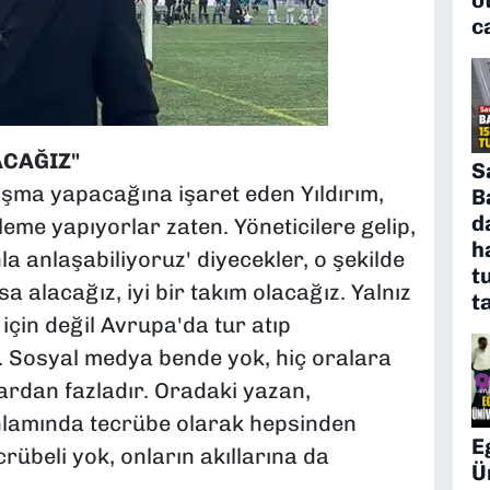
c
ACAĞIZ"
S
alışma yapacağına işaret eden Yıldırım,
B
d
leme yapıyorlar zaten. Yöneticilere gelip,
h
a anlaşabiliyoruz' diyecekler, o şekilde
t
 alacağız, iyi bir takım olacağız. Yalnız
t
için değil Avrupa'da tur atıp
. Sosyal medya bende yok, hiç oralara
ardan fazladır. Oradaki yazan,
nlamında tecrübe olarak hepsinden
E
übeli yok, onların akıllarına da
Ü