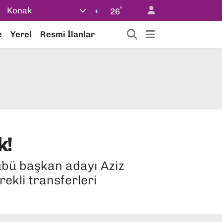
°
Konak
26
e
Yerel
Resmi İlanlar
k!
übü başkan adayı Aziz
ekli transferleri