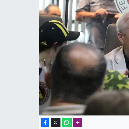
SAĞLIK
SPOR
TEKNOLOJİ
YAŞAM
YEREL YÖNETİMLER