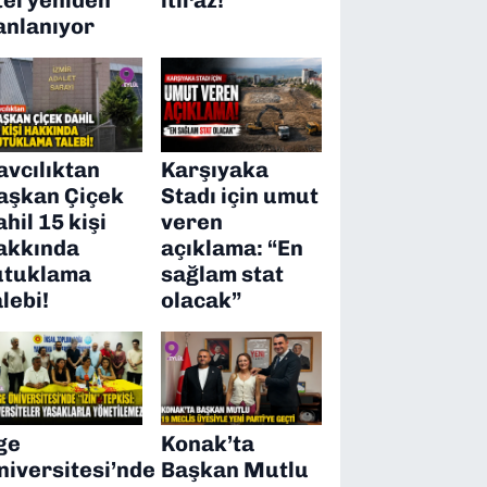
anlanıyor
avcılıktan
Karşıyaka
aşkan Çiçek
Stadı için umut
ahil 15 kişi
veren
akkında
açıklama: “En
utuklama
sağlam stat
alebi!
olacak”
ge
Konak’ta
niversitesi’nde
Başkan Mutlu