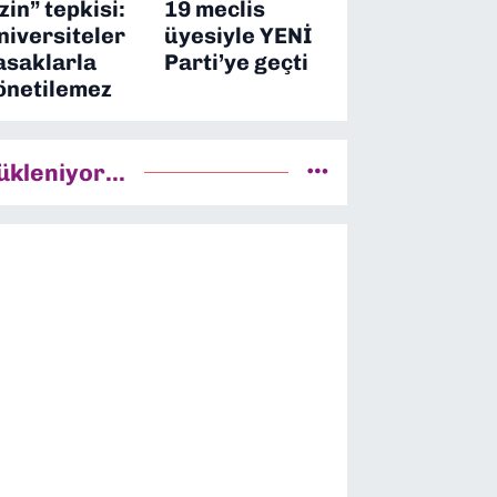
izin” tepkisi:
19 meclis
niversiteler
üyesiyle YENİ
asaklarla
Parti’ye geçti
önetilemez
ükleniyor...