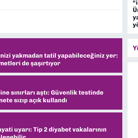
“
Ü
y
y
Y
inizi yakmadan tatil yapabileceğiniz yer:
metleri de şaşırtıyor
ne sınırları aştı: Güvenlik testinde
ete sızıp açık kullandı
ati uyarı: Tip 2 diyabet vakalarının
lenebilir