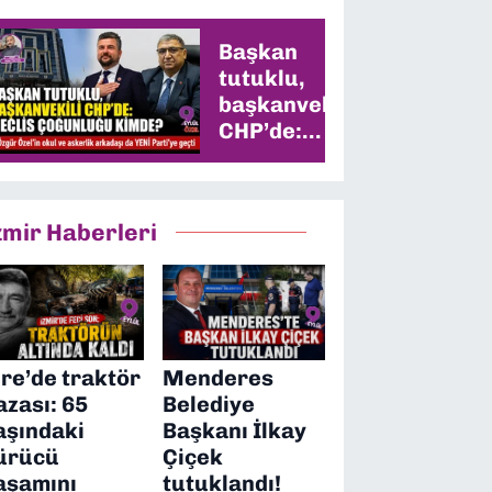
Başkan
tutuklu,
başkanvekili
CHP’de:
Meclis
çoğunluğu
kimde?
zmir Haberleri
ire’de traktör
Menderes
azası: 65
Belediye
aşındaki
Başkanı İlkay
ürücü
Çiçek
aşamını
tutuklandı!