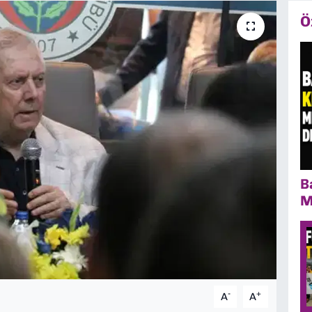
Ö
B
M
-
+
A
A