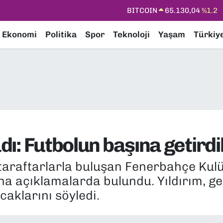
DOLAR
47,7106
%0.17
EURO
55,1652
%0.27
Ekonomi
Politika
Spor
Teknoloji
Yaşam
Türkiy
STERLİN
64,4046
%0.35
GRAM ALTIN
6648.99
%2.59
BİST100
13.773
%-19
BITCOIN
65.130,04
%1.2
adı: Futbolun başına getirdi
 taraftarlarla buluşan Fenerbahçe Kul
na açıklamalarda bulundu. Yıldırım, ger
caklarını söyledi.