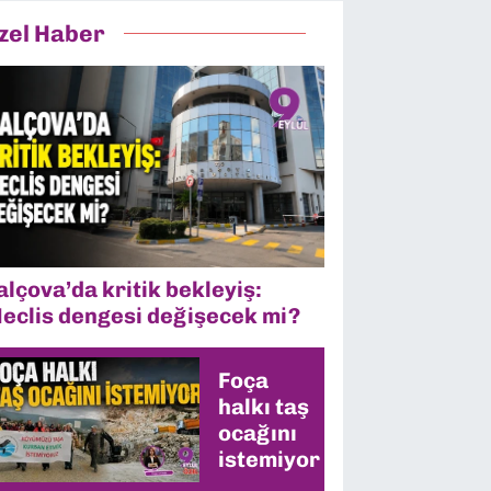
zel Haber
alçova’da kritik bekleyiş:
eclis dengesi değişecek mi?
Foça
halkı taş
ocağını
istemiyor