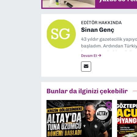
EDITÖR HAKKINDA
Sinan Genç
43 yıldır gazetecilik yapı
başladım. Ardından Türkiye
boyunca muhabir, editör,
Devam Et
yaptım. Ayrıca Yeni Asır 
anda Dokuz Eylül Gazetesi
Bunlar da ilginizi çekebilir