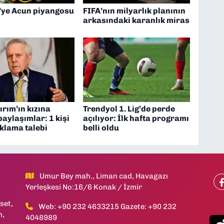
’ye Acun piyangosu
FIFA’nın milyarlık planının
arkasındaki karanlık miras
ırım’ın kızına
Trendyol 1. Lig’de perde
paylaşımlar: 1 kişi
açılıyor: İlk hafta programı
uklama talebi
belli oldu
Umur Bey mah., Liman cad, Havagazı
Yerleşkesi No:16/6 Konak / İzmir
set,
Web: +90 232 4633215 Gazete: +90 232
h,
4048989