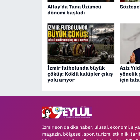
Altay’da Tuna Üzümcü
Göztepe
dönemi başladı
İzmir futbolunda büyük
Aziz Yıld
çöküş: Köklü kulüpler çıkış
yönelik 
yolu arıyor
için tut
İzmir son dakika haber, ulusal, ekonomi, siya
magazin, bölgesel, spor, turizm, etkinlik, tari