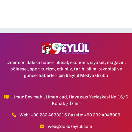
İzmir son dakika haber, ulusal, ekonomi, siyaset, magazin,
bölgesel, spor, turizm, etkinlik, tarih, bilim, teknoloji ve
güncel haberler için 9 Eylül Medya Grubu
Umur Bey mah., Liman cad, Havagazı Yerleşkesi No:16/6
Konak / İzmir
Web: +90 232 4633215 Gazete: +90 232 4048989
web@dokuzeylul.com