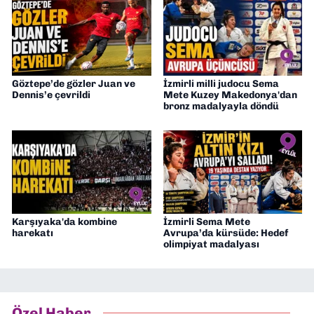
Göztepe’de gözler Juan ve
İzmirli milli judocu Sema
Dennis’e çevrildi
Mete Kuzey Makedonya'dan
bronz madalyayla döndü
Karşıyaka'da kombine
İzmirli Sema Mete
harekatı
Avrupa’da kürsüde: Hedef
olimpiyat madalyası
Özel Haber