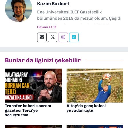
Kazim Bozkurt
Ege Üniversitesi İLEF Gazetecilik
bölümünden 2019'da mezun oldum. Çeşitli
yerel ve ulusal gazetelerde editörlük,
Devam Et
muhabirlik yaptım. Teknoloji bloglarını
okumayı severim.
Bunlar da ilginizi çekebilir
Transfer haberi sonrası
Altay’da genç kaleci
gazeteci Terzi’ye
yuvadan uçtu
soruşturma