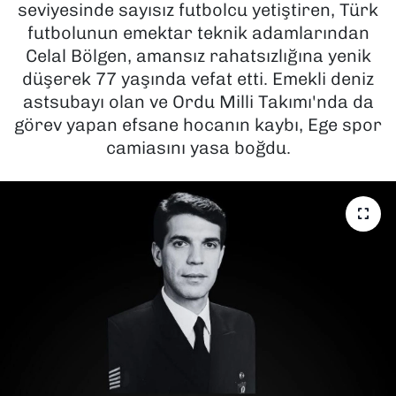
seviyesinde sayısız futbolcu yetiştiren, Türk
futbolunun emektar teknik adamlarından
SAĞLIK
Celal Bölgen, amansız rahatsızlığına yenik
düşerek 77 yaşında vefat etti. Emekli deniz
SPOR
astsubayı olan ve Ordu Milli Takımı'nda da
TEKNOLOJİ
görev yapan efsane hocanın kaybı, Ege spor
camiasını yasa boğdu.
YAŞAM
YEREL YÖNETİMLER