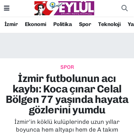
Resmi İlanlar
Konak Nöbetçi Eczaneler
İzmir
Ekonomi
Politika
Spor
Teknoloji
Y
BİLİM
Konak Hava Durumu
DÜNYA
Konak Trafik Yoğunluk Haritası
SPOR
EĞİTİM
Süper Lig Puan Durumu ve Fikstür
İzmir futbolunun acı
EKONOMİ
Tüm Manşetler
kaybı: Koca çınar Celal
Bölgen 77 yaşında hayata
KÜLTÜR SANAT
Son Dakika Haberleri
gözlerini yumdu
MAGAZİN
Haber Arşivi
İzmir’in köklü kulüplerinde uzun yıllar
boyunca hem altyapı hem de A takım
POLİTİKA