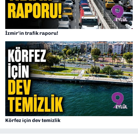
İzmir'in trafik raporu!
Körfez için dev temizlik