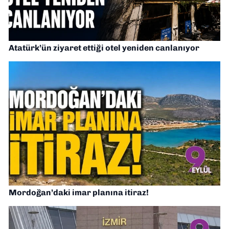
Atatürk’ün ziyaret ettiği otel yeniden canlanıyor
Mordoğan’daki imar planına itiraz!