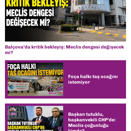
Balçova’da kritik bekleyiş: Meclis dengesi değişecek
mi?
Foça halkı taş ocağını
istemiyor
Başkan tutuklu,
başkanvekili CHP’de:
Meclis çoğunluğu
kimde?