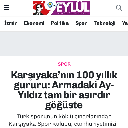
Resmi İlanlar
Konak Nöbetçi Eczaneler
İzmir
Ekonomi
Politika
Spor
Teknoloji
Y
BİLİM
Konak Hava Durumu
DÜNYA
Konak Trafik Yoğunluk Haritası
SPOR
EĞİTİM
Süper Lig Puan Durumu ve Fikstür
Karşıyaka’nın 100 yıllık
EKONOMİ
Tüm Manşetler
gururu: Armadaki Ay-
Yıldız tam bir asırdır
KÜLTÜR SANAT
Son Dakika Haberleri
göğüste
MAGAZİN
Haber Arşivi
Türk sporunun köklü çınarlarından
Karşıyaka Spor Kulübü, cumhuriyetimizin
POLİTİKA