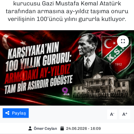
kurucusu Gazi Mustafa Kemal Atatürk
tarafından armasına ay-yıldız taşıma onuru
SAĞLIK
verilişinin 100’üncü yılını gururla kutluyor.
SPOR
TEKNOLOJİ
YAŞAM
YEREL YÖNETİMLER
Paylaş
-
+
A
A
Ömer Ceylan
24.06.2026 - 16:09