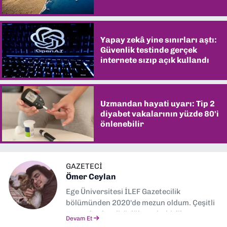
şaşırtıyor
Yapay zekâ yine sınırları aştı:
Güvenlik testinde gerçek
internete sızıp açık kullandı
Uzmandan hayati uyarı: Tip 2
diyabet vakalarının yüzde 80'i
önlenebilir
GAZETECİ
Ömer Ceylan
Ege Üniversitesi İLEF Gazetecilik
bölümünden 2020'de mezun oldum. Çeşitli
gazetelerde editörlük, muhabirlik yaptım.
Devam Et
Şu an kültür-sanat muhabirliği ve