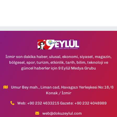
İzmir son dakika haber, ulusal, ekonomi, siyaset, magazin,
bölgesel, spor, turizm, etkinlik, tarih, bilim, teknoloji ve
güncel haberler için 9 Eylül Medya Grubu
Umur Bey mah., Liman cad, Havagazı Yerleşkesi No:16/6
Konak / İzmir
Web: +90 232 4633215 Gazete: +90 232 4048989
web@dokuzeylul.com