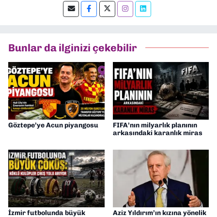
editörlük yapıyorum.
Bunlar da ilginizi çekebilir
Göztepe’ye Acun piyangosu
FIFA’nın milyarlık planının
arkasındaki karanlık miras
İzmir futbolunda büyük
Aziz Yıldırım’ın kızına yönelik