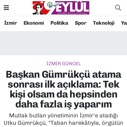
Resmi İlanlar
Konak Nöbetçi Eczaneler
İzmir
Ekonomi
Politika
Spor
Teknoloji
Y
BİLİM
Konak Hava Durumu
DÜNYA
Konak Trafik Yoğunluk Haritası
İZMİR GÜNCEL
EĞİTİM
Süper Lig Puan Durumu ve Fikstür
Başkan Gümrükçü atama
EKONOMİ
Tüm Manşetler
sonrası ilk açıklama: Tek
kişi olsam da hepsinden
KÜLTÜR SANAT
Son Dakika Haberleri
daha fazla iş yaparım
MAGAZİN
Haber Arşivi
Mutlak butlan yönetiminin İzmir'e atadığı
Utku Gümrükçü, “Taban harekâtıyla, örgütün
POLİTİKA