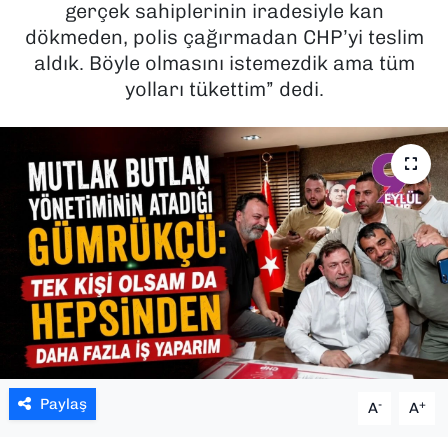
gerçek sahiplerinin iradesiyle kan
dökmeden, polis çağırmadan CHP’yi teslim
SAĞLIK
aldık. Böyle olmasını istemezdik ama tüm
yolları tükettim” dedi.
SPOR
TEKNOLOJİ
YAŞAM
YEREL YÖNETİMLER
Paylaş
-
+
A
A