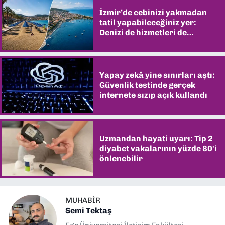
İzmir’de cebinizi yakmadan
tatil yapabileceğiniz yer:
Denizi de hizmetleri de
şaşırtıyor
Yapay zekâ yine sınırları aştı:
Güvenlik testinde gerçek
internete sızıp açık kullandı
Uzmandan hayati uyarı: Tip 2
diyabet vakalarının yüzde 80'i
önlenebilir
MUHABIR
Semi Tektaş