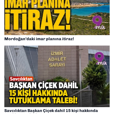
Mordoğan’daki imar planına itiraz!
Savcılıktan Başkan Çiçek dahil 15 kişi hakkında