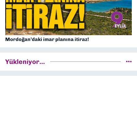
Mordoğan’daki imar planına itiraz!
Yükleniyor...