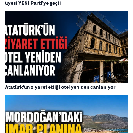
üyesi YENİ Parti’ye geçti
Atatürk’ün ziyaret ettiği otel yeniden canlanıyor