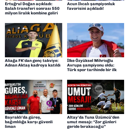
Ertuğrul Doğan açıkladı:
Acun Ilıcalı şampiyonluk
Salah transferi sonrası 550
favorisini açıkladı!
milyon liralık kombine geliri
Aliağa FK’dan genç takviye:
İlke Özyüksel Mihrioğlu
Adnan Aktaş kadroya katıldı
Avrupa şampiyonu oldu:
Türk spor tarihinde bir ilk
Bayraklı’da güreş,
Altay’da Tuna Üzümcü’den
bağımlılığa karşı güvenli
umut mesajı: “Zor günleri
liman
geride bırakacağız”