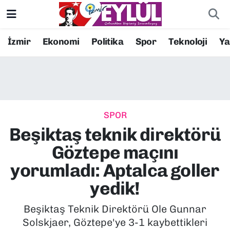
Resmi İlanlar
Konak Nöbetçi Eczaneler
İzmir
Ekonomi
Politika
Spor
Teknoloji
Y
BİLİM
Konak Hava Durumu
DÜNYA
Konak Trafik Yoğunluk Haritası
SPOR
EĞİTİM
Süper Lig Puan Durumu ve Fikstür
Beşiktaş teknik direktörü
EKONOMİ
Tüm Manşetler
Göztepe maçını
yorumladı: Aptalca goller
KÜLTÜR SANAT
Son Dakika Haberleri
yedik!
MAGAZİN
Haber Arşivi
Beşiktaş Teknik Direktörü Ole Gunnar
Solskjaer, Göztepe'ye 3-1 kaybettikleri
POLİTİKA