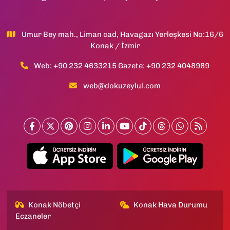
Umur Bey mah., Liman cad, Havagazı Yerleşkesi No:16/6
Konak / İzmir
Web: +90 232 4633215 Gazete: +90 232 4048989
web@dokuzeylul.com
Konak Nöbetçi
Konak Hava Durumu
Eczaneler