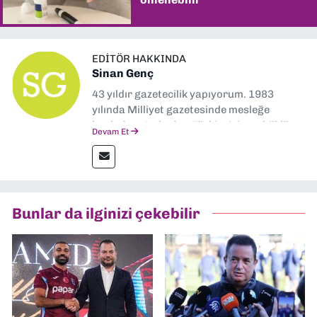
EDITÖR HAKKINDA
Sinan Genç
43 yıldır gazetecilik yapıyorum. 1983
yılında Milliyet gazetesinde mesleğe
başladım. Ardından Türkiye’nin en köklü
Devam Et
gazetelerinden Yeni Asır’da 36 yıl boyunca
muhabir, editör, müdür yardımcısı ve spor
müdürü olarak görev yaptım. Ayrıca Yeni
Asır TV’de 7 yıl boyunca programlar
hazırlayıp sundum. Şu anda Dokuz Eylül
Bunlar da ilginizi çekebilir
Gazetesi'nde editörlük yapıyorum