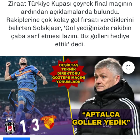
Ziraat Türkiye Kupası çeyrek final maçının
ardından açıklamalarda bulundu.
SAĞLIK
Rakiplerine çok kolay gol fırsatı verdiklerini
belirten Solskjaer, 'Gol yediğinizde rakibin
SPOR
çaba sarf etmesi lazım. Biz golleri hediye
TEKNOLOJİ
ettik' dedi.
YAŞAM
YEREL YÖNETİMLER