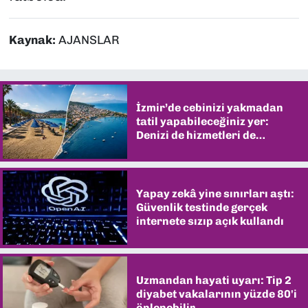
Kaynak:
AJANSLAR
İzmir’de cebinizi yakmadan
tatil yapabileceğiniz yer:
Denizi de hizmetleri de
şaşırtıyor
Yapay zekâ yine sınırları aştı:
Güvenlik testinde gerçek
internete sızıp açık kullandı
Uzmandan hayati uyarı: Tip 2
diyabet vakalarının yüzde 80'i
önlenebilir