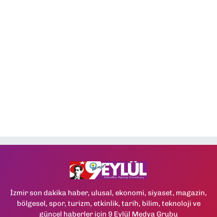
İzmir son dakika haber, ulusal, ekonomi, siyaset, magazin,
bölgesel, spor, turizm, etkinlik, tarih, bilim, teknoloji ve
güncel haberler için 9 Eylül Medya Grubu