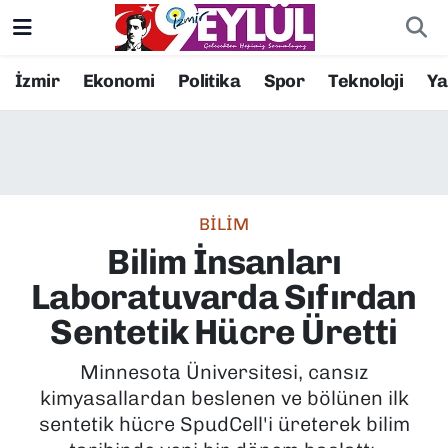
Resmi İlanlar
Konak Nöbetçi Eczaneler
İzmir
Ekonomi
Politika
Spor
Teknoloji
Y
BİLİM
Konak Hava Durumu
DÜNYA
Konak Trafik Yoğunluk Haritası
BİLİM
EĞİTİM
Süper Lig Puan Durumu ve Fikstür
Bilim İnsanları
EKONOMİ
Tüm Manşetler
Laboratuvarda Sıfırdan
Sentetik Hücre Üretti
KÜLTÜR SANAT
Son Dakika Haberleri
Minnesota Üniversitesi, cansız
MAGAZİN
Haber Arşivi
kimyasallardan beslenen ve bölünen ilk
sentetik hücre SpudCell'i üreterek bilim
POLİTİKA