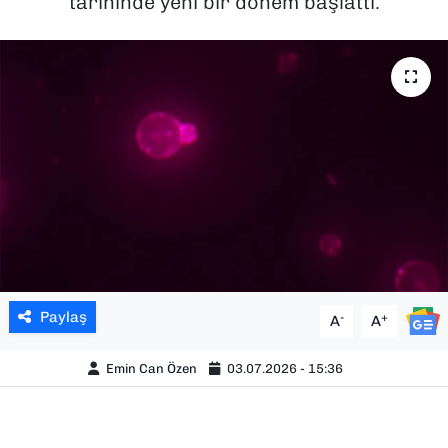
tarihinde yeni bir dönem başlattı.
SAĞLIK
SPOR
TEKNOLOJİ
YAŞAM
YEREL YÖNETİMLER
Paylaş
-
+
A
A
Emin Can Özen
03.07.2026 - 15:36