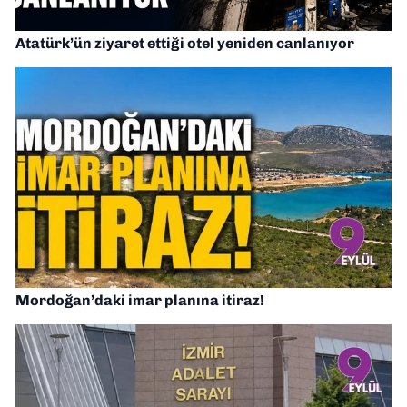
Atatürk’ün ziyaret ettiği otel yeniden canlanıyor
Mordoğan’daki imar planına itiraz!