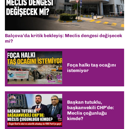
Balçova’da kritik bekleyiş: Meclis dengesi değişecek
mi?
Foça halkı taş ocağını
istemiyor
Başkan tutuklu,
başkanvekili CHP’de:
Meclis çoğunluğu
kimde?