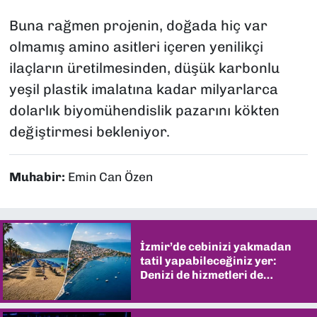
Buna rağmen projenin, doğada hiç var
olmamış amino asitleri içeren yenilikçi
ilaçların üretilmesinden, düşük karbonlu
yeşil plastik imalatına kadar milyarlarca
dolarlık biyomühendislik pazarını kökten
değiştirmesi bekleniyor.
Muhabir:
Emin Can Özen
İzmir’de cebinizi yakmadan
tatil yapabileceğiniz yer:
Denizi de hizmetleri de
şaşırtıyor