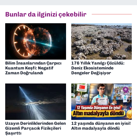
yapıyorum. Güncel olayları tarafsız ve
araştırmacı bir bakışla analiz ediyorum.
Bunlar da ilginizi çekebilir
İzmir’den teknoloji dünyasına dair
yorumlarımı paylaşıyorum. Takipte kalın!
🚀
Bilim İnsanlarından Çarpıcı
176 Yıllık Yanılgı Çözüldü:
Kuantum Keşfi: Negatif
Deniz Ekosisteminde
Zaman Doğrulandı
Dengeler Değişiyor
Uzayın Derinliklerinden Gelen
12 yaşında dünyanın en iyisi!
Gizemli Parçacık Fizikçileri
Altın madalyayla döndü
Şaşırttı