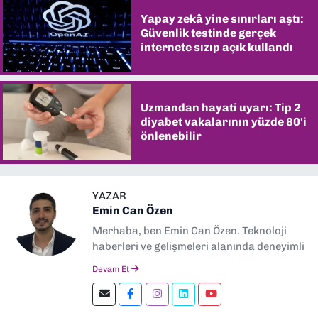
Yapay zekâ yine sınırları aştı:
Güvenlik testinde gerçek
internete sızıp açık kullandı
Uzmandan hayati uyarı: Tip 2
diyabet vakalarının yüzde 80'i
önlenebilir
YAZAR
Emin Can Özen
Merhaba, ben Emin Can Özen. Teknoloji
haberleri ve gelişmeleri alanında deneyimli
bir gazeteci ve yazarım. Elektrikli araçlar,
Devam Et
yapay zeka, inovasyon ve sektör trendleri
en çok ilgi duyduğum konular.
Dokuzeylul.com’da yazar olarak görev