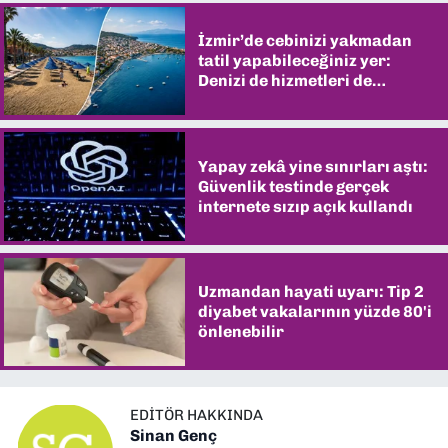
İzmir’de cebinizi yakmadan
tatil yapabileceğiniz yer:
Denizi de hizmetleri de
şaşırtıyor
Yapay zekâ yine sınırları aştı:
Güvenlik testinde gerçek
internete sızıp açık kullandı
Uzmandan hayati uyarı: Tip 2
diyabet vakalarının yüzde 80'i
önlenebilir
EDITÖR HAKKINDA
Sinan Genç