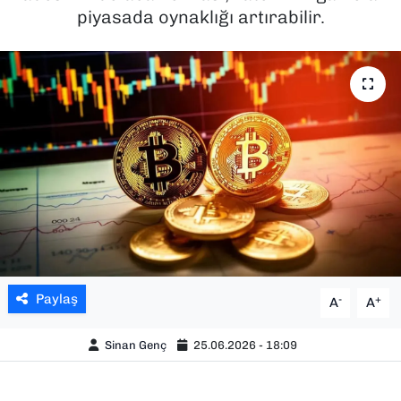
piyasada oynaklığı artırabilir.
SAĞLIK
SPOR
TEKNOLOJİ
YAŞAM
YEREL YÖNETİMLER
Paylaş
-
+
A
A
Sinan Genç
25.06.2026 - 18:09