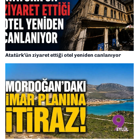
Atatürk’ün ziyaret ettiği otel yeniden canlanıyor