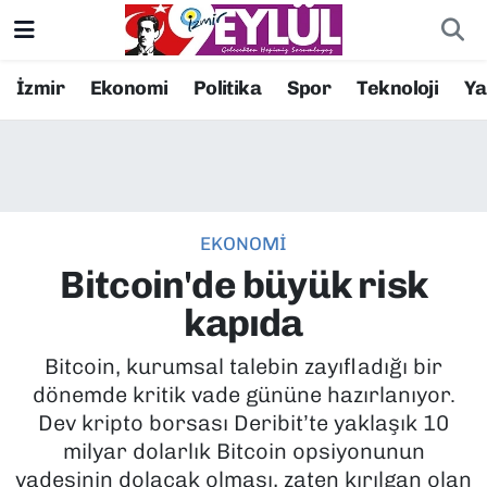
Resmi İlanlar
Konak Nöbetçi Eczaneler
İzmir
Ekonomi
Politika
Spor
Teknoloji
Y
BİLİM
Konak Hava Durumu
DÜNYA
Konak Trafik Yoğunluk Haritası
EKONOMİ
EĞİTİM
Süper Lig Puan Durumu ve Fikstür
Bitcoin'de büyük risk
EKONOMİ
Tüm Manşetler
kapıda
KÜLTÜR SANAT
Son Dakika Haberleri
Bitcoin, kurumsal talebin zayıfladığı bir
dönemde kritik vade gününe hazırlanıyor.
MAGAZİN
Haber Arşivi
Dev kripto borsası Deribit’te yaklaşık 10
milyar dolarlık Bitcoin opsiyonunun
POLİTİKA
vadesinin dolacak olması, zaten kırılgan olan