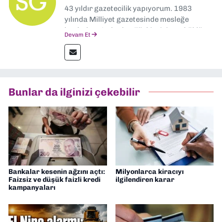
43 yıldır gazetecilik yapıyorum. 1983
yılında Milliyet gazetesinde mesleğe
başladım. Ardından Türkiye’nin en köklü
Devam Et
gazetelerinden Yeni Asır’da 36 yıl boyunca
muhabir, editör, müdür yardımcısı ve spor
müdürü olarak görev yaptım. Ayrıca Yeni
Asır TV’de 7 yıl boyunca programlar
hazırlayıp sundum. Şu anda Dokuz Eylül
Bunlar da ilginizi çekebilir
Gazetesi'nde editörlük yapıyorum
Bankalar kesenin ağzını açtı:
Milyonlarca kiracıyı
Faizsiz ve düşük faizli kredi
ilgilendiren karar
kampanyaları