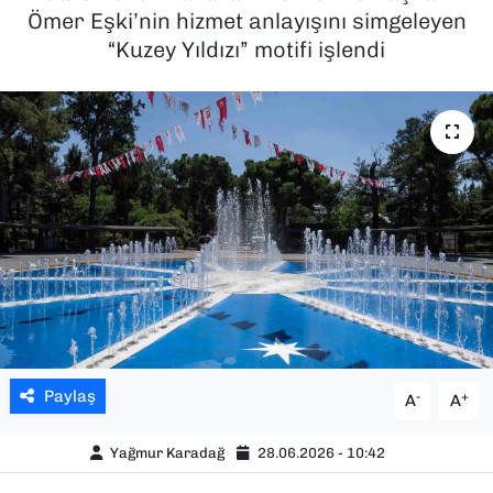
Ömer Eşki’nin hizmet anlayışını simgeleyen
SAĞLIK
“Kuzey Yıldızı” motifi işlendi
SPOR
TEKNOLOJİ
YAŞAM
YEREL YÖNETİMLER
Paylaş
-
+
A
A
Yağmur Karadağ
28.06.2026 - 10:42