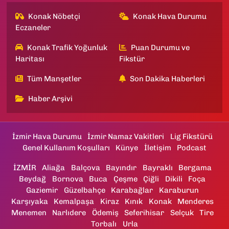
Konak Nöbetçi
Konak Hava Durumu
Eczaneler
Konak Trafik Yoğunluk
Puan Durumu ve
Haritası
Fikstür
Tüm Manşetler
Son Dakika Haberleri
Haber Arşivi
İzmir Hava Durumu
İzmir Namaz Vakitleri
Lig Fikstürü
Genel Kullanım Koşulları
Künye
İletişim
Podcast
İZMİR
Aliağa
Balçova
Bayındır
Bayraklı
Bergama
Beydağ
Bornova
Buca
Çeşme
Çiğli
Dikili
Foça
Gaziemir
Güzelbahçe
Karabağlar
Karaburun
Karşıyaka
Kemalpaşa
Kiraz
Kınık
Konak
Menderes
Menemen
Narlıdere
Ödemiş
Seferihisar
Selçuk
Tire
Torbalı
Urla