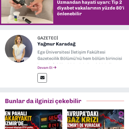
Uzmandan hayati uyarı: Tip 2
diyabet vakalarının yüzde 80'i
önlenebilir
GAZETECI
Yağmur Karadağ
Ege Üniversitesi İletişim Fakültesi
Gazetecilik Bölümü’nü hem bölüm birincisi
hem de fakülte birincisi olarak bitirdim.
Devam Et
Ardından Ege Üniversitesi'nde “Siyasal
İletişim” üzerine yüksek lisans eğitimimi
tamamladım. Halen aynı anabilim dalında
“İklim Krizi Haberciliği” üzerine doktora
eğitimim sürüyor. 9 Eylül'de “Haber
Bunlar da ilginizi çekebilir
Müdürü” olarak görev almaktayım. Hak
odaklı haberciliğe dair çalışmalar
yapıyorum