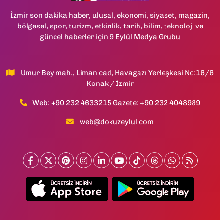
İzmir son dakika haber, ulusal, ekonomi, siyaset, magazin,
bölgesel, spor, turizm, etkinlik, tarih, bilim, teknoloji ve
güncel haberler için 9 Eylül Medya Grubu
Umur Bey mah., Liman cad, Havagazı Yerleşkesi No:16/6
Konak / İzmir
Web: +90 232 4633215 Gazete: +90 232 4048989
web@dokuzeylul.com