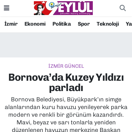
Resmi İlanlar
Konak Nöbetçi Eczaneler
İzmir
Ekonomi
Politika
Spor
Teknoloji
Y
BİLİM
Konak Hava Durumu
DÜNYA
Konak Trafik Yoğunluk Haritası
İZMİR GÜNCEL
EĞİTİM
Süper Lig Puan Durumu ve Fikstür
Bornova’da Kuzey Yıldızı
EKONOMİ
Tüm Manşetler
parladı
KÜLTÜR SANAT
Son Dakika Haberleri
Bornova Belediyesi, Büyükpark’ın simge
alanlarından kuru havuzu yenileyerek parka
MAGAZİN
Haber Arşivi
modern ve renkli bir görünüm kazandırdı.
Mavi, beyaz ve sarı tonlarla yeniden
POLİTİKA
düzenlenen havuzun merkezine Başkan