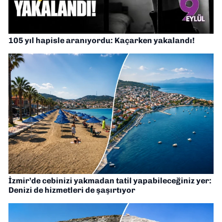
105 yıl hapisle aranıyordu: Kaçarken yakalandı!
İzmir’de cebinizi yakmadan tatil yapabileceğiniz yer:
Denizi de hizmetleri de şaşırtıyor