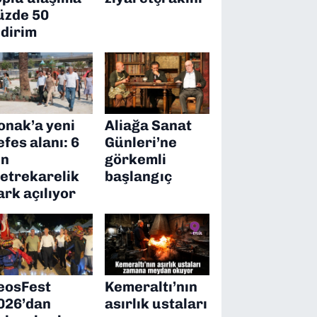
üzde 50
ndirim
onak’a yeni
Aliağa Sanat
efes alanı: 6
Günleri’ne
in
görkemli
etrekarelik
başlangıç
ark açılıyor
eosFest
Kemeraltı’nın
026’dan
asırlık ustaları