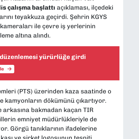
is çalışma başlattı
açıklaması, ilçedeki
larını teyakkuza geçirdi. Şehrin KGYS
kameraları ile çevre iş yerlerinin
eme altına alındı.
ı düzenlemesi yürürlüğe girdi
üle
temleri (PTS) üzerinden kaza saatinde o
ve kamyonların dökümünü çıkartıyor.
e arkasına bakmadan kaçan TIR
llerin emniyet müdürlükleriyle de
or. Görgü tanıklarının ifadelerine
kası ve şirket logosunun tespiti