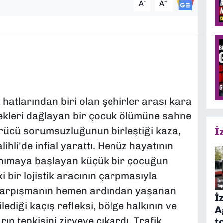
-
+
A
A
k hatlarından biri olan şehirler arası kara
rekleri dağlayan bir çocuk ölümüne sahne
 sürücü sorumsuzluğunun birleştiği kaza,
İ
ihli'de infial yarattı. Henüz hayatının
anımaya başlayan küçük bir çocuğun
i bir lojistik aracının çarpmasıyla
e çarpışmanın hemen ardından yaşanan
İ
diği kaçış refleksi, bölge halkının ve
A
ın tepkisini zirveye çıkardı. Trafik
t