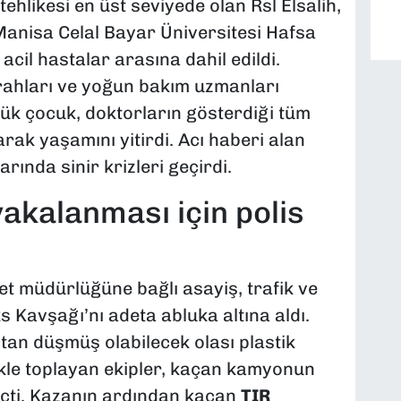
tehlikesi en üst seviyede olan Rsl Elsalih,
Manisa Celal Bayar Üniversitesi Hafsa
acil hastalar arasına dahil edildi.
rahları ve yoğun bakım uzmanları
ük çocuk, doktorların gösterdiği tüm
ak yaşamını yitirdi. Acı haberi alan
rında sinir krizleri geçirdi.
akalanması için polis
et müdürlüğüne bağlı asayiş, trafik ve
s Kavşağı’nı adeta abluka altına aldı.
çtan düşmüş olabilecek olası plastik
zlikle toplayan ekipler, kaçan kamyonun
eçti. Kazanın ardından kaçan
TIR