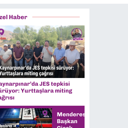
zel Haber
aynarpınar’da JES tepkisi
ürüyor: Yurttaşlara miting
ağrısı
Menderes’te
Başkan
Çiçek