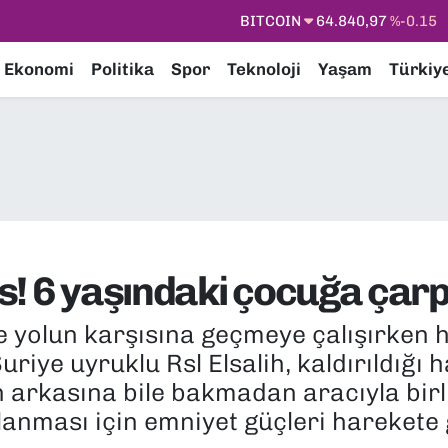
DOLAR
47,7436
%0.18
EURO
55,2510
%0.32
Ekonomi
Politika
Spor
Teknoloji
Yaşam
Türkiy
STERLİN
64,4811
%0.38
GRAM ALTIN
6660.55
%0
BİST100
13.779
%-14
BITCOIN
64.840,97
%-0.15
! 6 yaşındaki çocuğa çarp
e yolun karşısına geçmeye çalışırken hı
uriye uyruklu Rsl Elsalih, kaldırıldığı
 arkasına bile bakmadan aracıyla birl
anması için emniyet güçleri harekete 