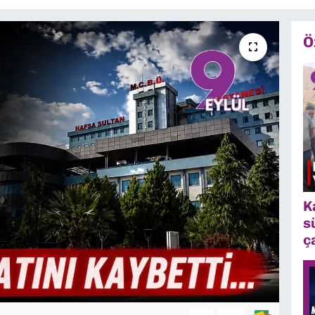
Ö
K
s
ç