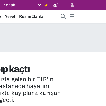
°
Konak
35
e
Yerel
Resmi İlanlar
ıp kaçtı
zla gelen bir TIR'ın
 hastanede hayatını
ikte kayıplara karışan
geçti.