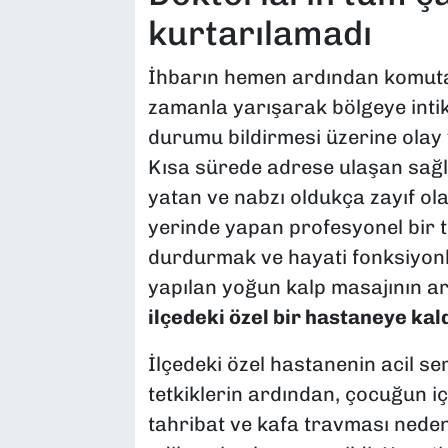
kurtarılamadı
İhbarın hemen ardından komuta 
zamanla yarışarak bölgeye intik
durumu bildirmesi üzerine olay ye
Kısa sürede adrese ulaşan sağlık
yatan ve nabzı oldukça zayıf o
yerinde yapan profesyonel bir 
durdurmak ve hayati fonksiyonla
yapılan yoğun kalp masajının a
ilçedeki özel bir hastaneye kald
İlçedeki özel hastanenin acil se
tetkiklerin ardından, çocuğun 
tahribat ve kafa travması nede