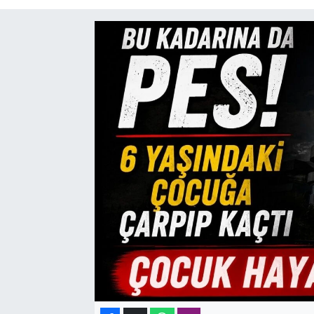
SAĞLIK
SPOR
TEKNOLOJİ
YAŞAM
YEREL YÖNETİMLER