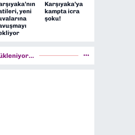
arşıyaka’nın
Karşıyaka’ya
atileri, yeni
kampta icra
uvalarına
şoku!
avuşmayı
ekliyor
ükleniyor...