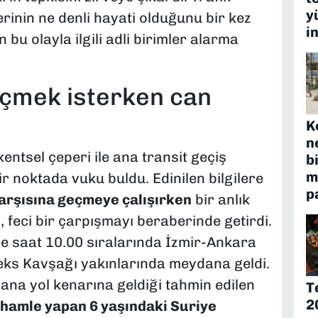
y
rinin ne denli hayati olduğunu bir kez
i
bu olayla ilgili adli birimler alarma
eçmek isterken can
K
n
entsel çeperi ile ana transit geçiş
b
m
ir noktada vuku buldu. Edinilen bilgilere
p
karşısına geçmeye çalışırken
bir anlık
ı, feci bir çarpışmayı beraberinde getirdi.
nde saat 10.00 sıralarında İzmir-Ankara
eks Kavşağı yakınlarında meydana geldi.
ana yol kenarına geldiği tahmin edilen
T
2
 hamle yapan 6 yaşındaki Suriye