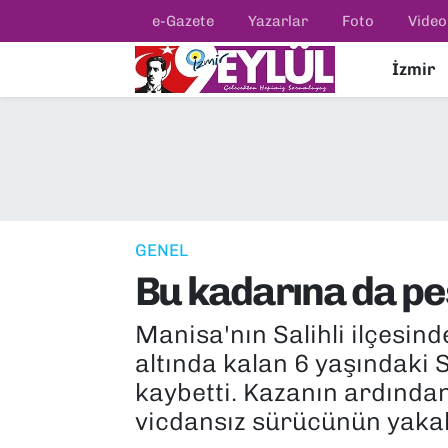
e-Gazete
Yazarlar
Foto
Video
İzmir
Resmi İlanlar
Konak Nöbetçi Eczaneler
BİLİM
Konak Hava Durumu
DÜNYA
Konak Trafik Yoğunluk Haritası
EĞİTİM
Süper Lig Puan Durumu ve Fikstür
GENEL
Bu kadarına da pes
EKONOMİ
Tüm Manşetler
Manisa'nın Salihli ilçesind
KÜLTÜR SANAT
Son Dakika Haberleri
altında kalan 6 yaşındaki S
MAGAZİN
Haber Arşivi
kaybetti. Kazanın ardından
vicdansız sürücünün yakal
POLİTİKA