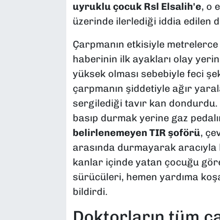
uyruklu çocuk Rsl Elsalih'e
, o 
üzerinde ilerlediği iddia edilen 
Çarpmanın etkisiyle metrelerc
haberinin ilk ayakları olay yerin
yüksek olması sebebiyle feci şe
çarpmanın şiddetiyle ağır yara
sergilediği tavır kan dondurdu
basıp durmak yerine gaz pedal
belirlenemeyen TIR şoförü
, çe
arasında durmayarak aracıyla bi
kanlar içinde yatan çocuğu göre
sürücüleri, hemen yardıma koş
bildirdi.
Doktorların tüm ç