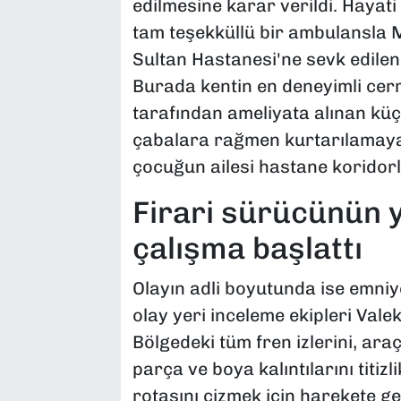
edilmesine karar verildi. Hayati 
tam teşekküllü bir ambulansla 
Sultan Hastanesi'ne sevk edilen 
Burada kentin en deneyimli cer
tarafından ameliyata alınan küç
çabalara rağmen kurtarılamayar
çocuğun ailesi hastane koridorla
Firari sürücünün y
çalışma başlattı
Olayın adli boyutunda ise emniy
olay yeri inceleme ekipleri Valek
Bölgedeki tüm fren izlerini, ara
parça ve boya kalıntılarını titi
rotasını çizmek için harekete g