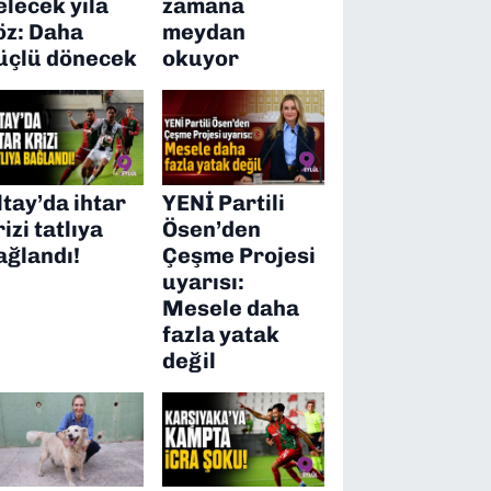
elecek yıla
zamana
öz: Daha
meydan
üçlü dönecek
okuyor
ltay’da ihtar
YENİ Partili
rizi tatlıya
Ösen’den
ağlandı!
Çeşme Projesi
uyarısı:
Mesele daha
fazla yatak
değil