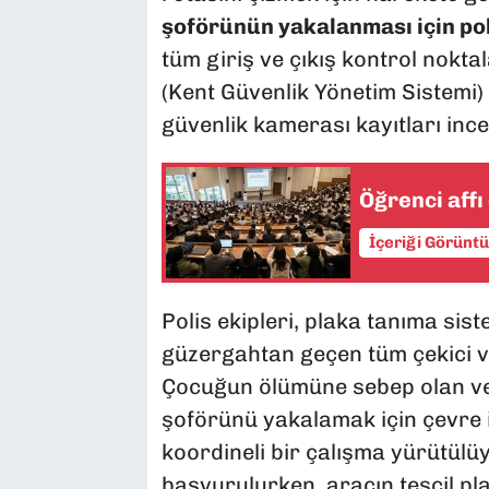
şoförünün yakalanması için pol
tüm giriş ve çıkış kontrol nokta
(Kent Güvenlik Yönetim Sistemi) 
güvenlik kamerası kayıtları incel
Öğrenci aff
İçeriği Görünt
Polis ekipleri, plaka tanıma sis
güzergahtan geçen tüm çekici 
Çocuğun ölümüne sebep olan v
şoförünü yakalamak için çevre i
koordineli bir çalışma yürütülüy
başvurulurken, aracın tescil pla