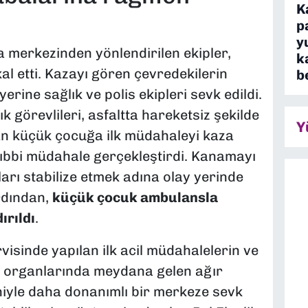
K
p
y
merkezinden yönlendirilen ekipler,
k
al etti. Kazayı gören çevredekilerin
b
rine sağlık ve polis ekipleri sevk edildi.
 görevlileri, asfaltta hareketsiz şekilde
Y
lan küçük çocuğa ilk müdahaleyi kaza
tıbbi müdahale gerçekleştirdi. Kanamayı
rı stabilize etmek adına olay yerinde
rdından,
küçük çocuk ambulansla
ırıldı
.
rvisinde yapılan ilk acil müdahalelerin ve
iç organlarında meydana gelen ağır
niyle daha donanımlı bir merkeze sevk