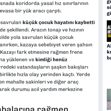
g
esnada koridorda yasal hız sınırlarının
s
devasa bir yük aracı çarptı.
g
e savrulan
küçük çocuk hayatını kaybetti
de şekillendi. Aracın tonajı ve hızının
kilde yola savrulan küçük çocuk
lanırken, kazaya sebebiyet veren şahsın
A
k
. Kazayı fark etmesine rağmen frene
b
ına yüklenen ve
kimliği henüz
vredeki vatandaşların şaşkın bakışları
rlikte hızla olay yerinden kaçtı. Yerde
n mahalle sakinleri ve diğer araç
arak durumu acil yardım merkezine
abalarına rağmen