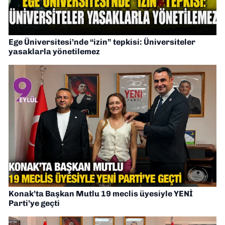
Ege Üniversitesi’nde “izin” tepkisi: Üniversiteler
yasaklarla yönetilemez
Konak’ta Başkan Mutlu 19 meclis üyesiyle YENİ
Parti’ye geçti