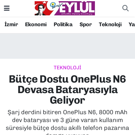
Resmi İlanlar
Konak Nöbetçi Eczaneler
İzmir
Ekonomi
Politika
Spor
Teknoloji
Y
BİLİM
Konak Hava Durumu
DÜNYA
Konak Trafik Yoğunluk Haritası
TEKNOLOJİ
EĞİTİM
Süper Lig Puan Durumu ve Fikstür
Bütçe Dostu OnePlus N6
EKONOMİ
Tüm Manşetler
Devasa Bataryasıyla
Geliyor
KÜLTÜR SANAT
Son Dakika Haberleri
Şarj derdini bitiren OnePlus N6, 8000 mAh
MAGAZİN
Haber Arşivi
dev bataryası ve 3 güne varan kullanım
süresiyle bütçe dostu akıllı telefon pazarına
POLİTİKA