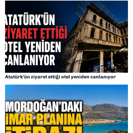
Atatürk’ün ziyaret ettiği otel yeniden canlanıyor