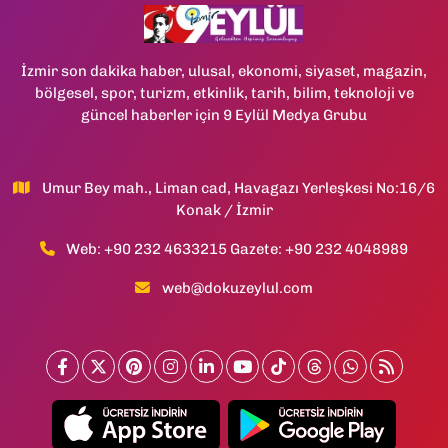
İzmir son dakika haber, ulusal, ekonomi, siyaset, magazin,
bölgesel, spor, turizm, etkinlik, tarih, bilim, teknoloji ve
güncel haberler için 9 Eylül Medya Grubu
Umur Bey mah., Liman cad, Havagazı Yerleşkesi No:16/6
Konak / İzmir
Web: +90 232 4633215 Gazete: +90 232 4048989
web@dokuzeylul.com