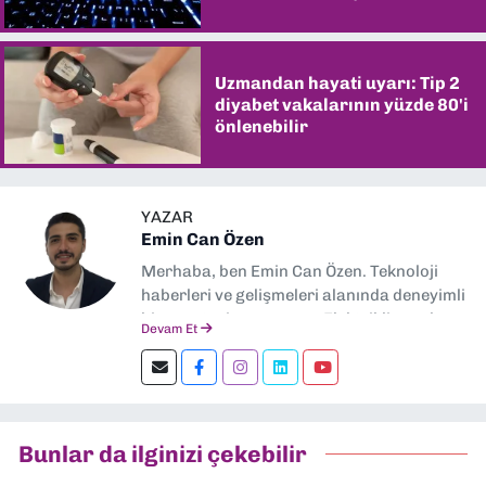
Uzmandan hayati uyarı: Tip 2
diyabet vakalarının yüzde 80'i
önlenebilir
YAZAR
Emin Can Özen
Merhaba, ben Emin Can Özen. Teknoloji
haberleri ve gelişmeleri alanında deneyimli
bir gazeteci ve yazarım. Elektrikli araçlar,
Devam Et
yapay zeka, inovasyon ve sektör trendleri
en çok ilgi duyduğum konular.
Dokuzeylul.com’da yazar olarak görev
yapıyorum. Güncel olayları tarafsız ve
araştırmacı bir bakışla analiz ediyorum.
Bunlar da ilginizi çekebilir
İzmir’den teknoloji dünyasına dair
yorumlarımı paylaşıyorum. Takipte kalın!