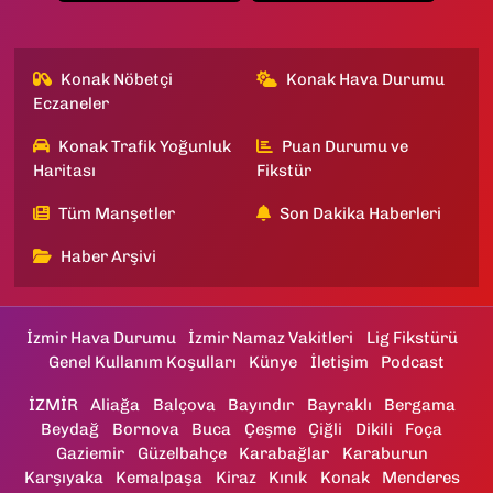
Konak Nöbetçi
Konak Hava Durumu
Eczaneler
Konak Trafik Yoğunluk
Puan Durumu ve
Haritası
Fikstür
Tüm Manşetler
Son Dakika Haberleri
Haber Arşivi
İzmir Hava Durumu
İzmir Namaz Vakitleri
Lig Fikstürü
Genel Kullanım Koşulları
Künye
İletişim
Podcast
İZMİR
Aliağa
Balçova
Bayındır
Bayraklı
Bergama
Beydağ
Bornova
Buca
Çeşme
Çiğli
Dikili
Foça
Gaziemir
Güzelbahçe
Karabağlar
Karaburun
Karşıyaka
Kemalpaşa
Kiraz
Kınık
Konak
Menderes