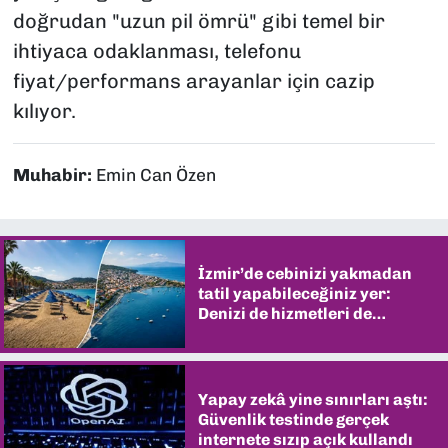
doğrudan "uzun pil ömrü" gibi temel bir
ihtiyaca odaklanması, telefonu
fiyat/performans arayanlar için cazip
kılıyor.
Muhabir:
Emin Can Özen
İzmir’de cebinizi yakmadan
tatil yapabileceğiniz yer:
Denizi de hizmetleri de
şaşırtıyor
Yapay zekâ yine sınırları aştı:
Güvenlik testinde gerçek
internete sızıp açık kullandı