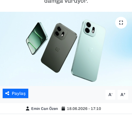
damga vuruyor.
SAĞLIK
SPOR
TEKNOLOJİ
YAŞAM
YEREL YÖNETİMLER
Paylaş
-
+
A
A
Emin Can Özen
18.06.2026 - 17:10