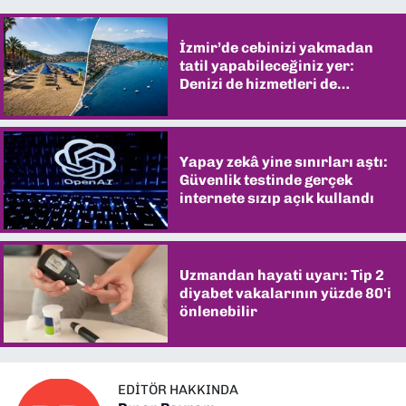
İzmir’de cebinizi yakmadan
tatil yapabileceğiniz yer:
Denizi de hizmetleri de
şaşırtıyor
Yapay zekâ yine sınırları aştı:
Güvenlik testinde gerçek
internete sızıp açık kullandı
Uzmandan hayati uyarı: Tip 2
diyabet vakalarının yüzde 80'i
önlenebilir
EDITÖR HAKKINDA