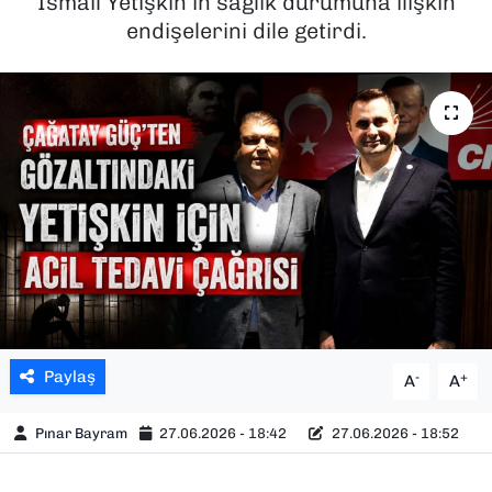
İsmail Yetişkin’in sağlık durumuna ilişkin
endişelerini dile getirdi.
SAĞLIK
SPOR
TEKNOLOJİ
YAŞAM
YEREL YÖNETİMLER
Paylaş
-
+
A
A
Pınar Bayram
27.06.2026 - 18:42
27.06.2026 - 18:52