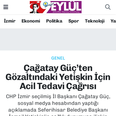
Resmi İlanlar
Konak Nöbetçi Eczaneler
İzmir
Ekonomi
Politika
Spor
Teknoloji
Y
BİLİM
Konak Hava Durumu
DÜNYA
Konak Trafik Yoğunluk Haritası
GENEL
EĞİTİM
Süper Lig Puan Durumu ve Fikstür
Çağatay Güç’ten
EKONOMİ
Tüm Manşetler
Gözaltındaki Yetişkin İçin
Acil Tedavi Çağrısı
KÜLTÜR SANAT
Son Dakika Haberleri
CHP İzmir seçilmiş İl Başkanı Çağatay Güç,
MAGAZİN
Haber Arşivi
sosyal medya hesabından yaptığı
açıklamada Seferihisar Belediye Başkanı
POLİTİKA