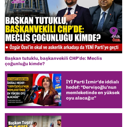
Başkan tutuklu, başkanvekili CHP’de: Meclis
çoğunluğu kimde?
İYİ Parti İzmir’de iddialı
hedef: “Dervişoğlu’nun
memleketinde en yüksek
oyu alacağız”