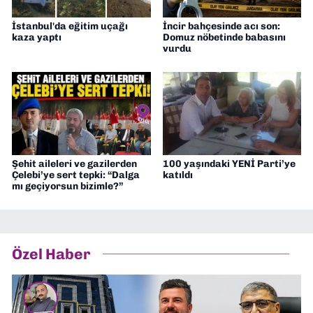
İstanbul'da eğitim uçağı
İncir bahçesinde acı son:
kaza yaptı
Domuz nöbetinde babasını
vurdu
Şehit aileleri ve gazilerden
100 yaşındaki YENİ Parti’ye
Çelebi’ye sert tepki: “Dalga
katıldı
mı geçiyorsun bizimle?”
Özel Haber