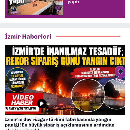
yaptı
İzmir Haberleri
İzmir’in dev rüzgar türbini fabrikasında yangın
paniği! En büyük sipariş açıklamasının ardından