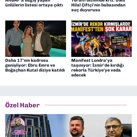
AHBAP’a bağış yapan
Yeraltı dizisinde kriz: Ülkü
ünlülerin listesi ortaya çıktı
Hilal Çiftçi’nin babasından
suç duyurusu
Daha 17’nin kadrosu
Manifest Londra’ya
genişliyor: Ebru Emre ve
taşınıyor: İzmir’de kırdığı
Boğaçhan Kutal diziye katıldı
rekorla Türkiye’ye veda
edecek
Özel Haber