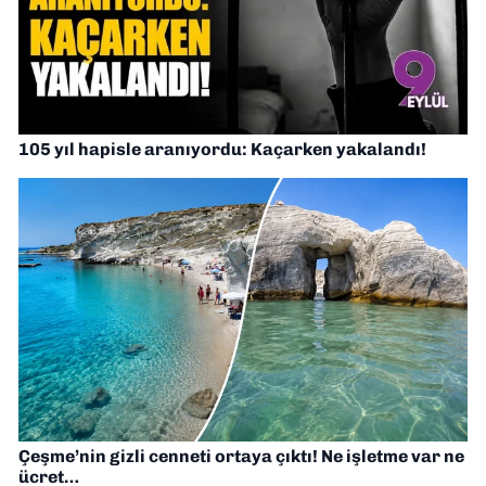
105 yıl hapisle aranıyordu: Kaçarken yakalandı!
Çeşme’nin gizli cenneti ortaya çıktı! Ne işletme var ne
ücret…