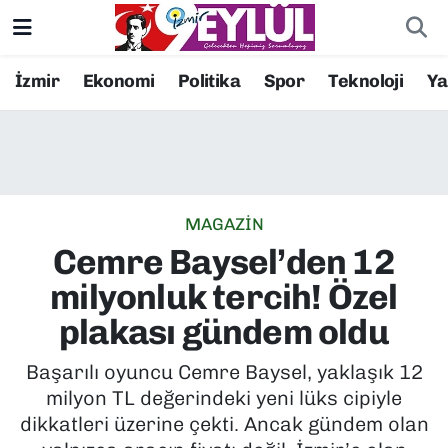
Resmi İlanlar
Konak Nöbetçi Eczaneler
İzmir
Ekonomi
Politika
Spor
Teknoloji
Y
BİLİM
Konak Hava Durumu
DÜNYA
Konak Trafik Yoğunluk Haritası
MAGAZİN
EĞİTİM
Süper Lig Puan Durumu ve Fikstür
Cemre Baysel’den 12
EKONOMİ
Tüm Manşetler
milyonluk tercih! Özel
plakası gündem oldu
KÜLTÜR SANAT
Son Dakika Haberleri
Başarılı oyuncu Cemre Baysel, yaklaşık 12
MAGAZİN
Haber Arşivi
milyon TL değerindeki yeni lüks cipiyle
dikkatleri üzerine çekti. Ancak gündem olan
POLİTİKA