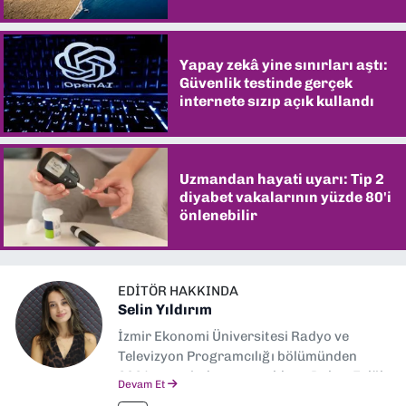
şaşırtıyor
Yapay zekâ yine sınırları aştı:
Güvenlik testinde gerçek
internete sızıp açık kullandı
Uzmandan hayati uyarı: Tip 2
diyabet vakalarının yüzde 80'i
önlenebilir
EDITÖR HAKKINDA
Selin Yıldırım
İzmir Ekonomi Üniversitesi Radyo ve
Televizyon Programcılığı bölümünden
2024 senesinde mezun oldum. Dokuz Eylül
Devam Et
Gazetesi'nde spor yazarlığı yaparken,