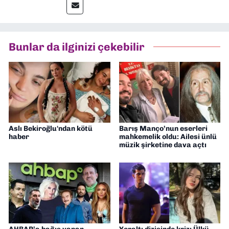
editörlük görevini de üstleniyorum.
Bunlar da ilginizi çekebilir
Aslı Bekiroğlu'ndan kötü
Barış Manço’nun eserleri
haber
mahkemelik oldu: Ailesi ünlü
müzik şirketine dava açtı