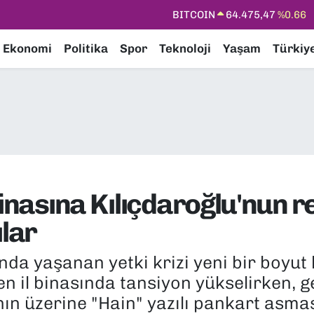
DOLAR
47,5971
%0.05
EURO
55,1336
%0.18
Ekonomi
Politika
Spor
Teknoloji
Yaşam
Türkiy
STERLİN
64,2534
%0.22
GRAM ALTIN
6518.23
%0.39
BİST100
13.703
%0
BITCOIN
64.475,47
%0.66
inasına Kılıçdaroğlu'nun re
ılar
nda yaşanan yetki krizi yeni bir boyut 
ilen il binasında tansiyon yükselirken, 
ın üzerine "Hain" yazılı pankart asması