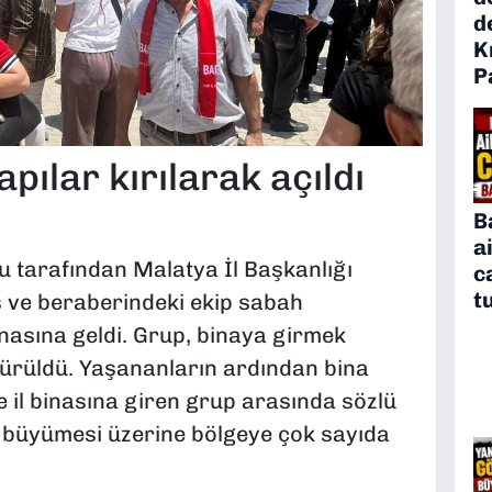
d
K
P
apılar kırılarak açıldı
B
a
u tarafından Malatya İl Başkanlığı
c
t
 ve beraberindeki ekip sabah
inasına geldi. Grup, binaya girmek
 sürüldü. Yaşananların ardından bina
le il binasına giren grup arasında sözlü
n büyümesi üzerine bölgeye çok sayıda