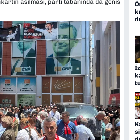
kartın asılması, parti tabanında da geniş
Ö
k
d
İ
k
t
K
s
d