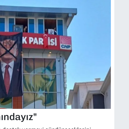
ındayız"