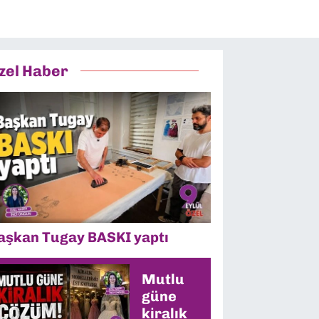
zel Haber
aşkan Tugay BASKI yaptı
Mutlu
güne
kiralık