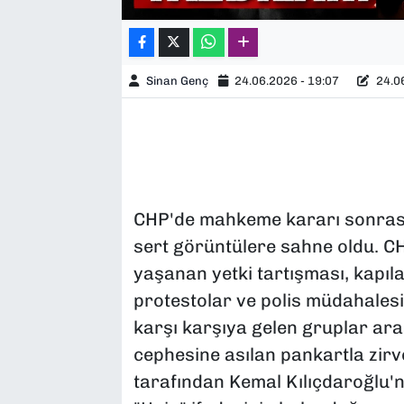
Sinan Genç
24.06.2026 - 19:07
24.06
CHP'de mahkeme kararı sonrası
sert görüntülere sahne oldu. CH
yaşanan yetki tartışması, kapılar
protestolar ve polis müdahalesiy
karşı karşıya gelen gruplar aras
cephesine asılan pankartla zirve
tarafından Kemal Kılıçdaroğlu'n