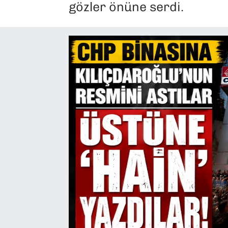
gözler önüne serdi.
SAĞLIK
SPOR
TEKNOLOJİ
YAŞAM
YEREL YÖNETİMLER