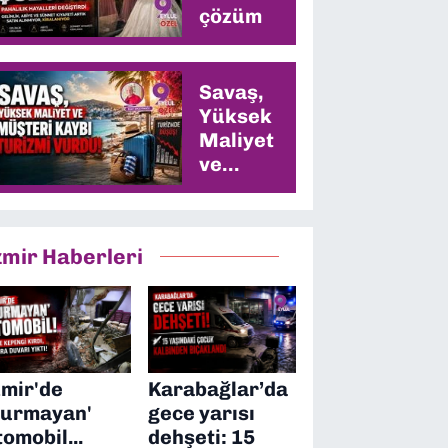
çözüm
Savaş,
Yüksek
Maliyet
ve
Müşteri
Kaybı
Turizmi
zmir Haberleri
Vurdu
zmir'de
Karabağlar’da
durmayan'
gece yarısı
tomobil...
dehşeti: 15