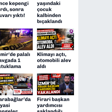
nce kepengi
yaşındaki
ırdı, sonra
çocuk
uvarı yıktı!
kalbinden
bıçaklandı
zmir'de palalı
Klimayı açtı,
avgada 1
otomobili alev
utuklama
aldı
arabağlar’da
Firari başkan
iyasi
yardımcısı
engeler
saklandığı