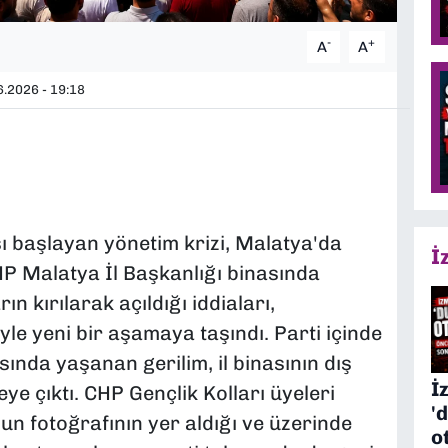
-
+
A
A
.2026 - 19:18
 başlayan yönetim krizi, Malatya'da
İ
P Malatya İl Başkanlığı binasında
ın kırılarak açıldığı iddiaları,
le yeni bir aşamaya taşındı. Parti içinde
ında yaşanan gerilim, il binasının dış
İ
ye çıktı. CHP Gençlik Kolları üyeleri
'
un fotoğrafının yer aldığı ve üzerinde
o