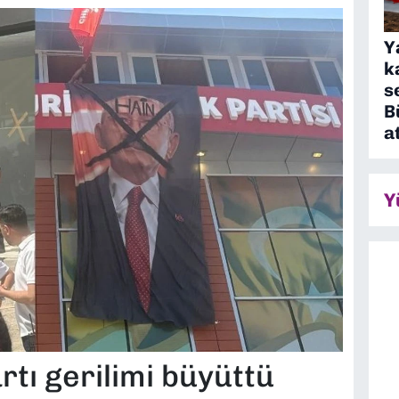
Y
k
s
B
a
Y
rtı gerilimi büyüttü