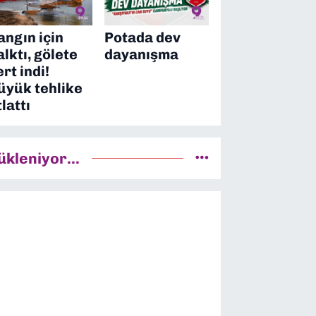
angın için
Potada dev
alktı, gölete
dayanışma
ert indi!
üyük tehlike
tlattı
ükleniyor...