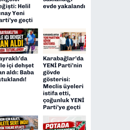
eğişti: Helil
evde yakalandı
ınay Yeni
arti’ye geçti
ayraklı’da
Karabağlar’da
ile içi dehşet
YENİ Parti’nin
an aldı: Baba
gövde
utuklandı!
gösterisi:
Meclis üyeleri
istifa etti,
çoğunluk YENİ
Parti’ye geçti