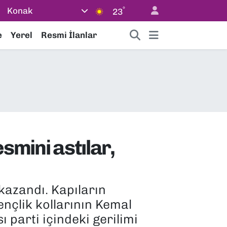
°
Konak
23
e
Yerel
Resmi İlanlar
smini astılar,
kazandı. Kapıların
gençlik kollarının Kemal
 parti içindeki gerilimi