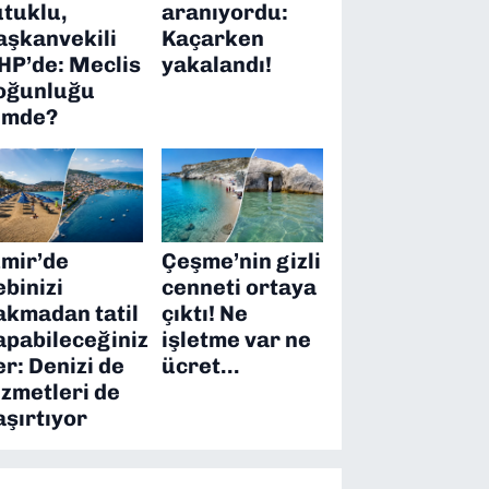
utuklu,
aranıyordu:
aşkanvekili
Kaçarken
HP’de: Meclis
yakalandı!
oğunluğu
imde?
zmir’de
Çeşme’nin gizli
ebinizi
cenneti ortaya
akmadan tatil
çıktı! Ne
apabileceğiniz
işletme var ne
er: Denizi de
ücret…
izmetleri de
aşırtıyor