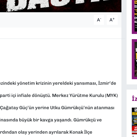
-
+
A
A
zindeki yönetim krizinin yereldeki yansıması, İzmir’de
parti içi infiale dönüştü. Merkez Yürütme Kurulu (MYK)
İ
nı Çağatay Güç’ün yerine Utku Gümrükçü’nün atanması
 binasında büyük bir kavga yaşandı. Gümrükçü ve
rdından olay yerinden ayrılarak Konak İlçe