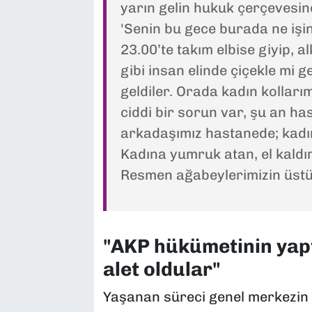
yarın gelin hukuk çerçevesind
'Senin bu gece burada ne işin
23.00’te takım elbise giyip, 
gibi insan elinde çiçekle mi g
geldiler. Orada kadın kollar
ciddi bir sorun var, şu an ha
arkadaşımız hastanede; kadın
Kadına yumruk atan, el kaldır
Resmen ağabeylerimizin üstün
"AKP hükümetinin yapt
alet oldular"
Yaşanan süreci genel merkezin 