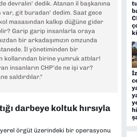
t
e devralın' dedik. Atanan il başkanına
b
 var, git buradan' dedim. Saat gece
C
alkol masasından kalkıp düğüne gider
ç
elir? Garip garip insanlarla oraya
k
ımızdan bir arkadaşımızın omzunda
stanede. İl yönetiminden bir
 kollarından birine yumruk attılar!
an insanların CHP’de ne işi var?
İ
e saldırdılar."
c
y
y
y
ığı darbeye koltuk hırsıyla
h
ş
yerel örgüt üzerindeki bir operasyonu