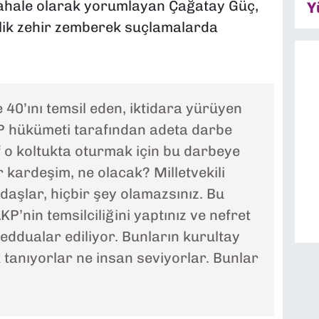
üdahale olarak yorumlayan Çağatay Güç,
Y
lik zehir zemberek suçlamalarda
40’ını temsil eden, iktidara yürüyen
KP hükümeti tarafından adeta darbe
f o koltukta oturmak için bu darbeye
ur kardeşim, ne olacak? Milletvekili
daşlar, hiçbir şey olamazsınız. Bu
KP’nin temsilciliğini yaptınız ve nefret
eddualar ediliyor. Bunların kurultay
 tanıyorlar ne insan seviyorlar. Bunlar