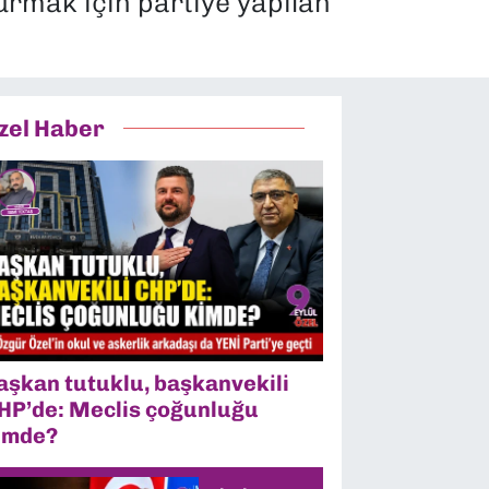
urmak için partiye yapılan
zel Haber
aşkan tutuklu, başkanvekili
HP’de: Meclis çoğunluğu
imde?