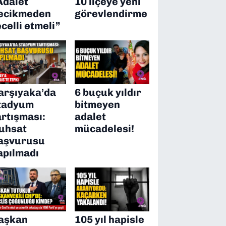
Adalet
10 ilçeye yeni
ecikmeden
görevlendirme
ecelli etmeli”
arşıyaka’da
6 buçuk yıldır
tadyum
bitmeyen
artışması:
adalet
uhsat
mücadelesi!
aşvurusu
apılmadı
aşkan
105 yıl hapisle