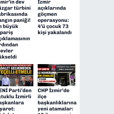
zmir’in dev
İzmir
üzgar türbini
açıklarında
abrikasında
göçmen
angın paniği!
operasyonu:
n büyük
4’ü çocuk 73
ipariş
kişi yakalandı
çıklamasının
rdından
levler
ükseldi
ENİ Parti’den
CHP İzmir’de
utuklu İzmirli
ilçe
aşkanlara
başkanlıklarına
iyaret:
yeni atamalar: