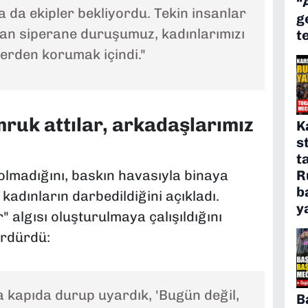
“
a da ekipler bekliyordu. Tekin insanlar
g
can siperane duruşumuz, kadınlarımızı
t
plerden korumak içindi."
ruk attılar, arkadaşlarımız
K
s
t
 olmadığını, baskın havasıyla binaya
R
b
 kadınların darbedildiğini açıkladı.
y
r" algısı oluşturulmaya çalışıldığını
ürdürdü:
 kapıda durup uyardık, 'Bugün değil,
B