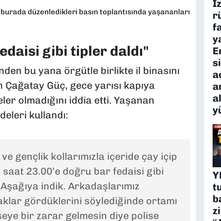
İ
 burada düzenledikleri basın toplantısında yaşananları
r
f
y
edaisi gibi tipler daldı"
E
s
en bu yana örgütle birlikte il binasını
a
ten Çağatay Güç, gece yarısı kapıya
a
a
er olmadığını iddia etti. Yaşanan
y
deleri kullandı:
 ve gençlik kollarımızla içeride çay içip
a saat 23.00’e doğru bar fedaisi gibi
Y
. Aşağıya indik. Arkadaşlarımız
t
b
ıçaklar gördüklerini söylediğinde ortamı
z
seye bir zarar gelmesin diye polise