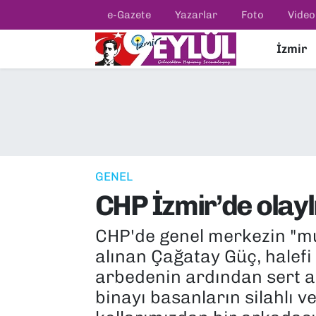
e-Gazete
Yazarlar
Foto
Video
İzmir
Resmi İlanlar
Konak Nöbetçi Eczaneler
BİLİM
Konak Hava Durumu
DÜNYA
Konak Trafik Yoğunluk Haritası
EĞİTİM
Süper Lig Puan Durumu ve Fikstür
GENEL
CHP İzmir’de olaylı 
EKONOMİ
Tüm Manşetler
CHP'de genel merkezin "mu
KÜLTÜR SANAT
Son Dakika Haberleri
alınan Çağatay Güç, halefi
MAGAZİN
Haber Arşivi
arbedenin ardından sert a
binayı basanların silahlı ve
POLİTİKA