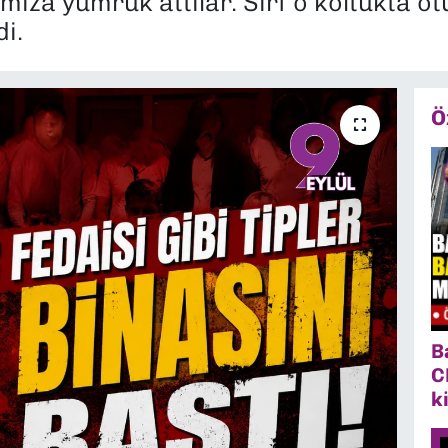
mıza yumruk attılar. Sırf o koltukta ot
i.
Ö
B
C
k