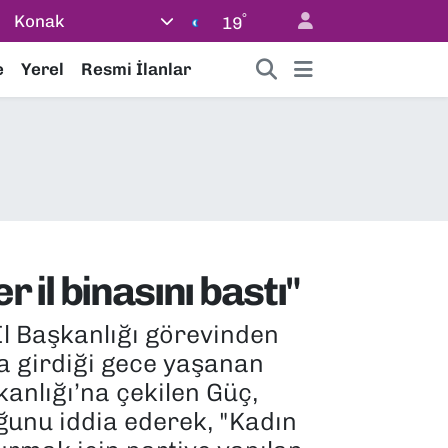
°
Konak
19
e
Yerel
Resmi İlanlar
r il binasını bastı"
İl Başkanlığı görevinden
na girdiği gece yaşanan
anlığı’na çekilen Güç,
duğunu iddia ederek, "Kadın