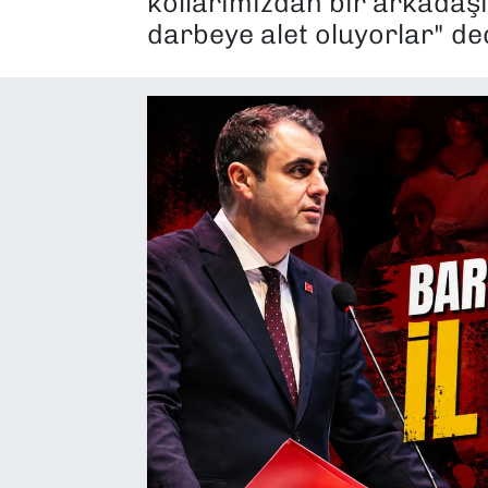
kollarımızdan bir arkadaşı
darbeye alet oluyorlar" ded
SAĞLIK
SPOR
TEKNOLOJİ
YAŞAM
YEREL YÖNETİMLER