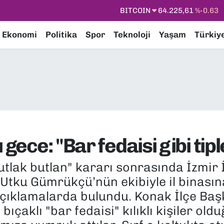
DOLAR
47,7143
%0.16
EURO
55,0317
%-0.02
Ekonomi
Politika
Spor
Teknoloji
Yaşam
Türkiy
STERLİN
64,2463
%0.07
GRAM ALTIN
6510.40
%0.45
BİST100
13.799
%70
BITCOIN
64.225,61
%-0.63
gece: "Bar fedaisi gibi tiple
tlak butlan" kararı sonrasında İzmir 
 Utku Gümrükçü’nün ekibiyle il binası
çıklamalarda bulundu. Konak İlçe Başk
 bıçaklı "bar fedaisi" kılıklı kişiler ol