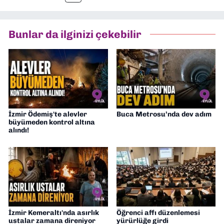
müdürü olarak görev yaptım. Ayrıca Yeni
Asır TV’de 7 yıl boyunca programlar
hazırlayıp sundum. Şu anda Dokuz Eylül
Bunlar da ilginizi çekebilir
Gazetesi'nde editörlük yapıyorum
İzmir Ödemiş'te alevler
Buca Metrosu’nda dev adım
büyümeden kontrol altına
alındı!
İzmir Kemeraltı'nda asırlık
Öğrenci affı düzenlemesi
ustalar zamana direniyor
yürürlüğe girdi