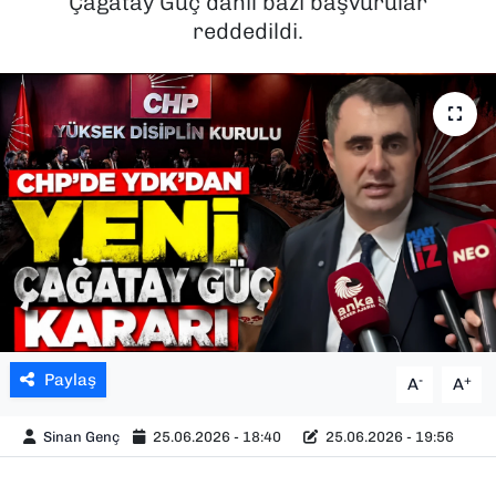
Çağatay Güç dahil bazı başvurular
reddedildi.
SAĞLIK
SPOR
TEKNOLOJİ
YAŞAM
YEREL YÖNETİMLER
Paylaş
-
+
A
A
Sinan Genç
25.06.2026 - 18:40
25.06.2026 - 19:56