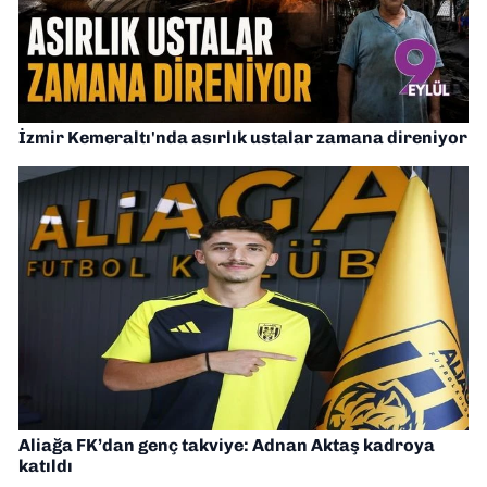
İzmir Kemeraltı'nda asırlık ustalar zamana direniyor
Aliağa FK’dan genç takviye: Adnan Aktaş kadroya
katıldı