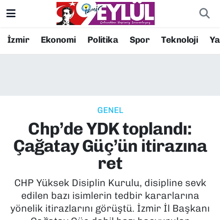
Resmi İlanlar
Konak Nöbetçi Eczaneler
İzmir
Ekonomi
Politika
Spor
Teknoloji
Y
BİLİM
Konak Hava Durumu
DÜNYA
Konak Trafik Yoğunluk Haritası
GENEL
EĞİTİM
Süper Lig Puan Durumu ve Fikstür
Chp’de YDK toplandı:
EKONOMİ
Tüm Manşetler
Çağatay Güç’ün itirazına
ret
KÜLTÜR SANAT
Son Dakika Haberleri
CHP Yüksek Disiplin Kurulu, disipline sevk
MAGAZİN
Haber Arşivi
edilen bazı isimlerin tedbir kararlarına
yönelik itirazlarını görüştü. İzmir İl Başkanı
POLİTİKA