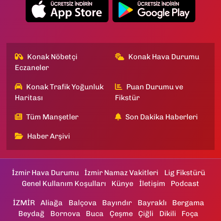
Konak Nöbetçi
Konak Hava Durumu
Eczaneler
Konak Trafik Yoğunluk
Puan Durumu ve
Haritası
Fikstür
Tüm Manşetler
Son Dakika Haberleri
Haber Arşivi
İzmir Hava Durumu
İzmir Namaz Vakitleri
Lig Fikstürü
Genel Kullanım Koşulları
Künye
İletişim
Podcast
İZMİR
Aliağa
Balçova
Bayındır
Bayraklı
Bergama
Beydağ
Bornova
Buca
Çeşme
Çiğli
Dikili
Foça