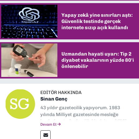
Yapay zekâ yine sınırları aştı:
Güvenlik testinde gerçek
internete sızıp açık kullandı
Uzmandan hayati uyarı: Tip 2
diyabet vakalarının yüzde 80'i
önlenebilir
EDITÖR HAKKINDA
Sinan Genç
43 yıldır gazetecilik yapıyorum. 1983
yılında Milliyet gazetesinde mesleğe
başladım. Ardından Türkiye’nin en köklü
Devam Et
gazetelerinden Yeni Asır’da 36 yıl boyunca
muhabir, editör, müdür yardımcısı ve spor