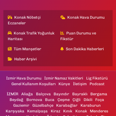
Konak Nöbetçi
Konak Hava Durumu
Eczaneler
Konak Trafik Yoğunluk
Puan Durumu ve
Haritası
Fikstür
Tüm Manşetler
Son Dakika Haberleri
Haber Arşivi
İzmir Hava Durumu
İzmir Namaz Vakitleri
Lig Fikstürü
Genel Kullanım Koşulları
Künye
İletişim
Podcast
İZMİR
Aliağa
Balçova
Bayındır
Bayraklı
Bergama
Beydağ
Bornova
Buca
Çeşme
Çiğli
Dikili
Foça
Gaziemir
Güzelbahçe
Karabağlar
Karaburun
Karşıyaka
Kemalpaşa
Kiraz
Kınık
Konak
Menderes