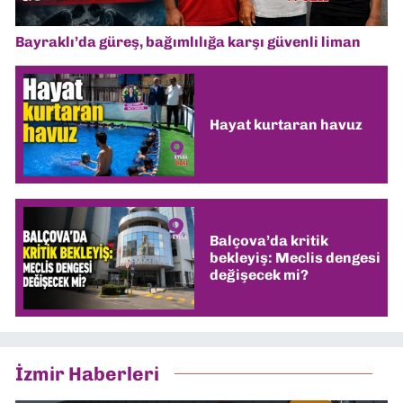
Bayraklı’da güreş, bağımlılığa karşı güvenli liman
Hayat kurtaran havuz
Balçova’da kritik
bekleyiş: Meclis dengesi
değişecek mi?
İzmir Haberleri