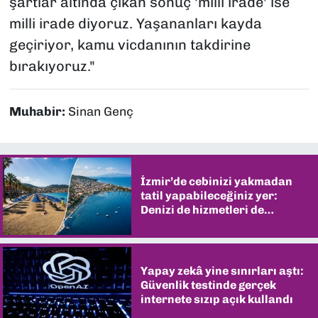
şartlar altında çıkan sonuç 'milli irade' ise
milli irade diyoruz. Yaşananları kayda
geçiriyor, kamu vicdanının takdirine
bırakıyoruz."
Muhabir:
Sinan Genç
İzmir’de cebinizi yakmadan
tatil yapabileceğiniz yer:
Denizi de hizmetleri de
şaşırtıyor
Yapay zekâ yine sınırları aştı:
Güvenlik testinde gerçek
internete sızıp açık kullandı