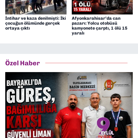
İntihar ve kaza denilmişti: İki
Afyonkarahisar’da can
çocuğun ölümünde gerçek
pazarı: Yolcu otobüsü
ortaya çıktı
kamyonete çarptı, 1 ölü 15
yaralı
Özel Haber