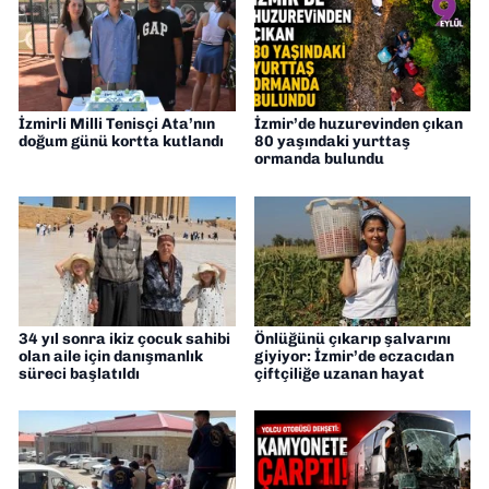
İzmirli Milli Tenisçi Ata’nın
İzmir’de huzurevinden çıkan
doğum günü kortta kutlandı
80 yaşındaki yurttaş
ormanda bulundu
34 yıl sonra ikiz çocuk sahibi
Önlüğünü çıkarıp şalvarını
olan aile için danışmanlık
giyiyor: İzmir’de eczacıdan
süreci başlatıldı
çiftçiliğe uzanan hayat