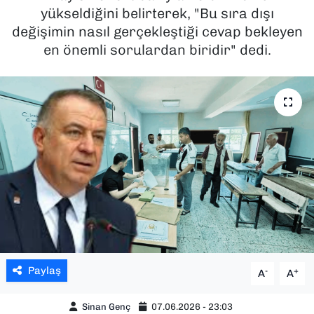
yükseldiğini belirterek, "Bu sıra dışı
SAĞLIK
değişimin nasıl gerçekleştiği cevap bekleyen
en önemli sorulardan biridir" dedi.
SPOR
TEKNOLOJİ
YAŞAM
YEREL YÖNETİMLER
Paylaş
-
+
A
A
Sinan Genç
07.06.2026 - 23:03