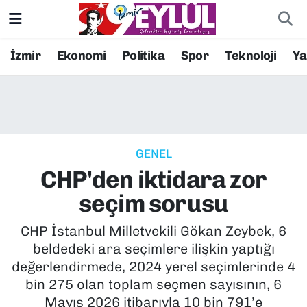
Resmi İlanlar
Konak Nöbetçi Eczaneler
İzmir
Ekonomi
Politika
Spor
Teknoloji
Y
BİLİM
Konak Hava Durumu
DÜNYA
Konak Trafik Yoğunluk Haritası
GENEL
EĞİTİM
Süper Lig Puan Durumu ve Fikstür
CHP'den iktidara zor
EKONOMİ
Tüm Manşetler
seçim sorusu
KÜLTÜR SANAT
Son Dakika Haberleri
CHP İstanbul Milletvekili Gökan Zeybek, 6
beldedeki ara seçimlere ilişkin yaptığı
MAGAZİN
Haber Arşivi
değerlendirmede, 2024 yerel seçimlerinde 4
bin 275 olan toplam seçmen sayısının, 6
POLİTİKA
Mayıs 2026 itibarıyla 10 bin 791’e