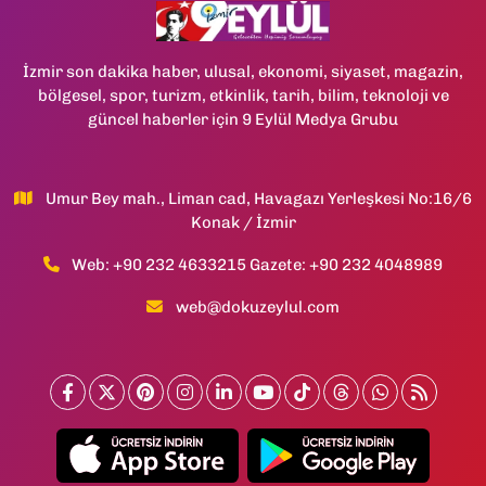
İzmir son dakika haber, ulusal, ekonomi, siyaset, magazin,
bölgesel, spor, turizm, etkinlik, tarih, bilim, teknoloji ve
güncel haberler için 9 Eylül Medya Grubu
Umur Bey mah., Liman cad, Havagazı Yerleşkesi No:16/6
Konak / İzmir
Web: +90 232 4633215 Gazete: +90 232 4048989
web@dokuzeylul.com