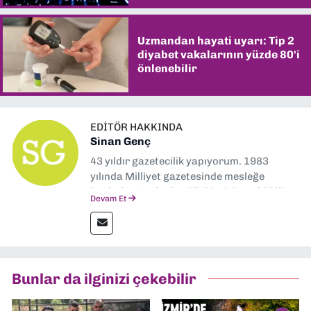
Uzmandan hayati uyarı: Tip 2
diyabet vakalarının yüzde 80'i
önlenebilir
EDITÖR HAKKINDA
Sinan Genç
43 yıldır gazetecilik yapıyorum. 1983
yılında Milliyet gazetesinde mesleğe
başladım. Ardından Türkiye’nin en köklü
Devam Et
gazetelerinden Yeni Asır’da 36 yıl boyunca
muhabir, editör, müdür yardımcısı ve spor
müdürü olarak görev yaptım. Ayrıca Yeni
Asır TV’de 7 yıl boyunca programlar
hazırlayıp sundum. Şu anda Dokuz Eylül
Bunlar da ilginizi çekebilir
Gazetesi'nde editörlük yapıyorum