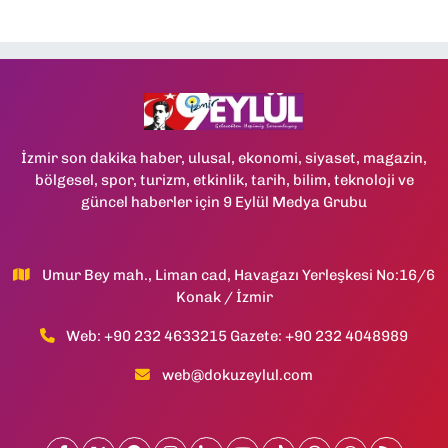
İzmir son dakika haber, ulusal, ekonomi, siyaset, magazin,
bölgesel, spor, turizm, etkinlik, tarih, bilim, teknoloji ve
güncel haberler için 9 Eylül Medya Grubu
Umur Bey mah., Liman cad, Havagazı Yerleşkesi No:16/6
Konak / İzmir
Web: +90 232 4633215 Gazete: +90 232 4048989
web@dokuzeylul.com