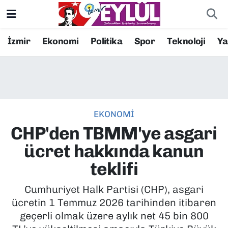
Resmi İlanlar
Konak Nöbetçi Eczaneler
İzmir
Ekonomi
Politika
Spor
Teknoloji
Y
BİLİM
Konak Hava Durumu
DÜNYA
Konak Trafik Yoğunluk Haritası
EKONOMİ
EĞİTİM
Süper Lig Puan Durumu ve Fikstür
CHP'den TBMM'ye asgari
EKONOMİ
Tüm Manşetler
ücret hakkında kanun
teklifi
KÜLTÜR SANAT
Son Dakika Haberleri
Cumhuriyet Halk Partisi (CHP), asgari
MAGAZİN
Haber Arşivi
ücretin 1 Temmuz 2026 tarihinden itibaren
geçerli olmak üzere aylık net 45 bin 800
POLİTİKA