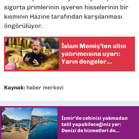
sigorta primlerinin işveren hisselerinin bir
kısmının Hazine tarafından karşılanması
öngörülüyor.
İslam Memiş’ten altın
yatırımcısına uyarı:
Yarın dengeler
değişebilir
Kaynak:
haber merkezi
İzmir’de cebinizi yakmadan
tatil yapabileceğiniz yer:
Denizi de hizmetleri de
şaşırtıyor