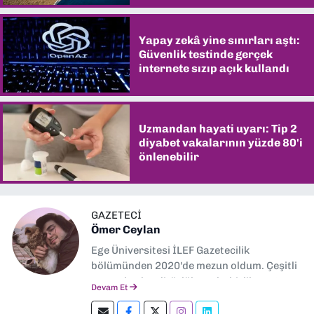
Yapay zekâ yine sınırları aştı:
Güvenlik testinde gerçek
internete sızıp açık kullandı
Uzmandan hayati uyarı: Tip 2
diyabet vakalarının yüzde 80'i
önlenebilir
GAZETECİ
Ömer Ceylan
Ege Üniversitesi İLEF Gazetecilik
bölümünden 2020'de mezun oldum. Çeşitli
gazetelerde editörlük, muhabirlik yaptım.
Devam Et
Şu an kültür-sanat muhabirliği ve
editörlük yapıyorum.