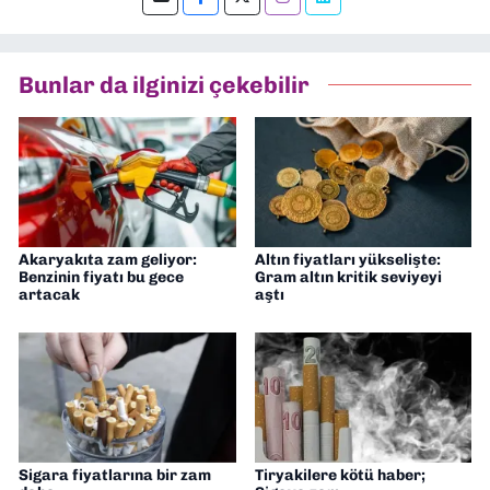
Bunlar da ilginizi çekebilir
Akaryakıta zam geliyor:
Altın fiyatları yükselişte:
Benzinin fiyatı bu gece
Gram altın kritik seviyeyi
artacak
aştı
Sigara fiyatlarına bir zam
Tiryakilere kötü haber;