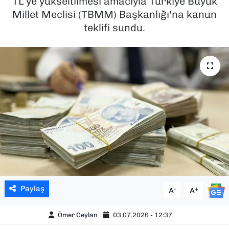
TL’ye yükseltilmesi amacıyla Türkiye Büyük
Millet Meclisi (TBMM) Başkanlığı'na kanun
SAĞLIK
teklifi sundu.
SPOR
TEKNOLOJİ
YAŞAM
YEREL YÖNETİMLER
Paylaş
-
+
A
A
Ömer Ceylan
03.07.2026 - 12:37