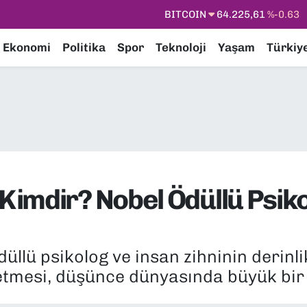
DOLAR
47,7143
%0.16
EURO
55,0317
%-0.02
Ekonomi
Politika
Spor
Teknoloji
Yaşam
Türkiy
STERLİN
64,2463
%0.07
GRAM ALTIN
6574.81
%1.44
BİST100
13.799
%70
BITCOIN
64.225,61
%-0.63
imdir? Nobel Ödüllü Psiko
lü psikolog ve insan zihninin derinlik
tmesi, düşünce dünyasında büyük bir b