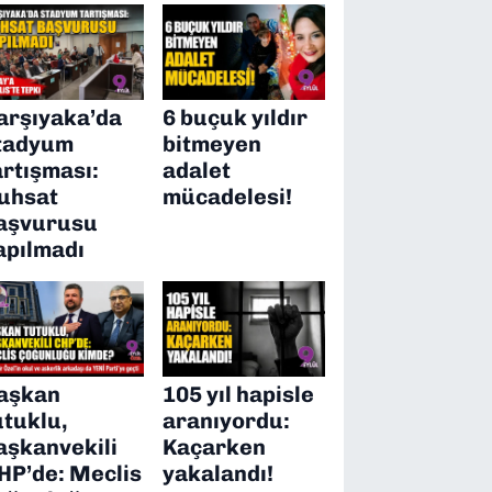
arşıyaka’da
6 buçuk yıldır
tadyum
bitmeyen
artışması:
adalet
uhsat
mücadelesi!
aşvurusu
apılmadı
aşkan
105 yıl hapisle
utuklu,
aranıyordu:
aşkanvekili
Kaçarken
HP’de: Meclis
yakalandı!