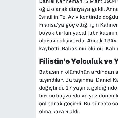
Daniel Kahneman, 5 Mart 1934 ta
oğlu olarak dünyaya geldi. Annes
İsrail’in Tel Aviv kentinde doğd
Fransa’ya göç ettiği için Kahne
büyük bir kimyasal fabrikasın
olarak çalışıyordu. Ancak 1944 y
kaybetti. Babasının ölümü, Kahn
Filistin’e Yolculuk ve 
Babasının ölümünün ardından anne
taşındılar. Bu taşınma, Daniel
değiştirdi. 17 yaşına geldiğinde 
birime başvurdu ve yaz dönemle
çalışarak geçirdi. Bu süreçte sos
olma kararı aldı.