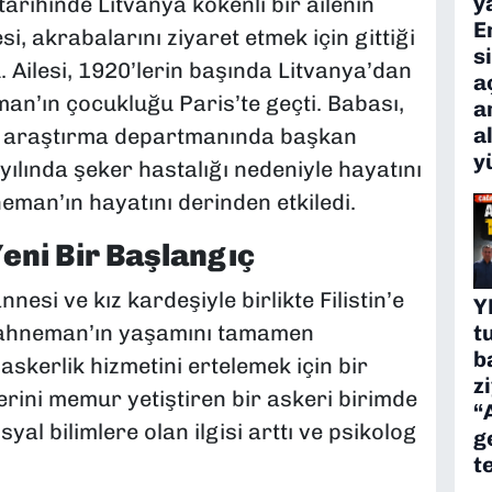
y
rihinde Litvanya kökenli bir ailenin
E
i, akrabalarını ziyaret etmek için gittiği
s
u. Ailesi, 1920’lerin başında Litvanya’dan
a
man’ın çocukluğu Paris’te geçti. Babası,
a
a
ın araştırma departmanında başkan
y
ılında şeker hastalığı nedeniyle hayatını
eman’ın hayatını derinden etkiledi.
Yeni Bir Başlangıç
si ve kız kardeşiyle birlikte Filistin’e
Y
 Kahneman’ın yaşamını tamamen
t
b
askerlik hizmetini ertelemek için bir
z
rini memur yetiştiren bir askeri birimde
“
yal bilimlere olan ilgisi arttı ve psikolog
g
t