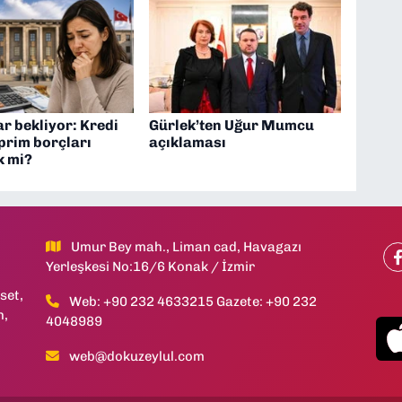
r bekliyor: Kredi
Gürlek’ten Uğur Mumcu
 prim borçları
açıklaması
k mi?
Umur Bey mah., Liman cad, Havagazı
Yerleşkesi No:16/6 Konak / İzmir
set,
Web: +90 232 4633215 Gazete: +90 232
h,
4048989
web@dokuzeylul.com