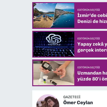
EDITÖRÜN SEÇTIĞI
İzmir’de ceb
Denizi de hiz
EDITÖRÜN SEÇTIĞI
Yapay zekâ yi
gerçek intern
EDITÖRÜN SEÇTIĞI
Uzmandan hay
yüzde 80'i ön
GAZETECİ
Ömer Ceylan