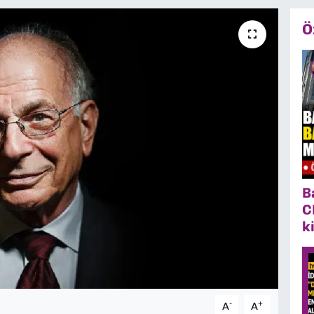
Ö
B
C
k
-
+
A
A