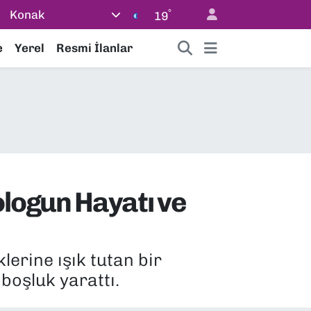
°
Konak
19
e
Yerel
Resmi İlanlar
logun Hayatı ve
lerine ışık tutan bir
oşluk yarattı.