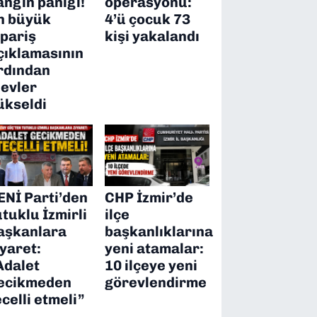
angın paniği!
operasyonu:
n büyük
4’ü çocuk 73
ipariş
kişi yakalandı
çıklamasının
rdından
levler
ükseldi
ENİ Parti’den
CHP İzmir’de
utuklu İzmirli
ilçe
aşkanlara
başkanlıklarına
iyaret:
yeni atamalar:
Adalet
10 ilçeye yeni
ecikmeden
görevlendirme
ecelli etmeli”