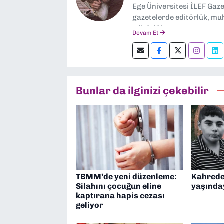
Ege Üniversitesi İLEF Gaz
gazetelerde editörlük, muh
editörlük yapıyorum.
Devam Et
Bunlar da ilginizi çekebilir
TBMM’de yeni düzenleme:
Kahrede
Silahını çocuğun eline
yaşında
kaptırana hapis cezası
geliyor