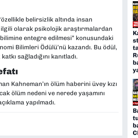
ellikle belirsizlik altında insan
lgili olarak psikolojik araştırmalardan
K
 bilimine entegre edilmesi” konusundaki
s
nomi Bilimleri Ödülü’nü kazandı. Bu ödül,
t
R
tkı sağladığını kanıtladı.
b
y
efatı
man Kahneman’ın ölüm haberini üvey kızı
ak ölüm nedeni ve nerede yaşamını
 açıklama yapılmadı.
B
t
b
C