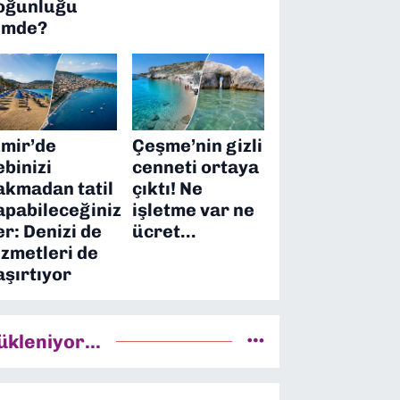
oğunluğu
imde?
zmir’de
Çeşme’nin gizli
ebinizi
cenneti ortaya
akmadan tatil
çıktı! Ne
apabileceğiniz
işletme var ne
er: Denizi de
ücret…
izmetleri de
aşırtıyor
ükleniyor...