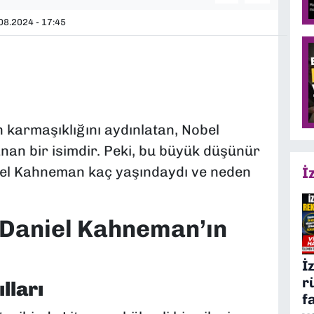
08.2024 - 17:45
in karmaşıklığını aydınlatan, Nobel
nan bir isimdir. Peki, bu büyük düşünür
iel Kahneman kaç yaşındaydı ve neden
İ
: Daniel Kahneman’ın
İ
r
lları
f