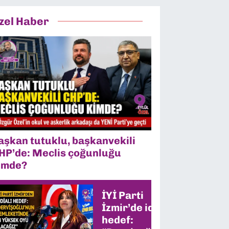
zel Haber
aşkan tutuklu, başkanvekili
HP’de: Meclis çoğunluğu
imde?
İYİ Parti
İzmir’de iddialı
hedef: