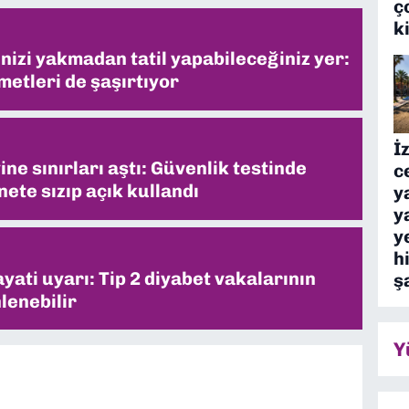
ç
k
inizi yakmadan tatil yapabileceğiniz yer:
metleri de şaşırtıyor
İ
ne sınırları aştı: Güvenlik testinde
c
ete sızıp açık kullandı
y
y
y
h
ati uyarı: Tip 2 diyabet vakalarının
ş
lenebilir
Y