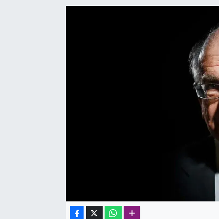
SAĞLIK
SPOR
TEKNOLOJİ
YAŞAM
YEREL YÖNETİMLER