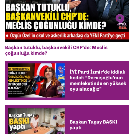
Başkan tutuklu, başkanvekili CHP’de: Meclis
çoğunluğu kimde?
İYİ Parti İzmir’de iddialı
hedef: “Dervişoğlu’nun
memleketinde en yüksek
oyu alacağız”
Başkan Tugay BASKI
yaptı