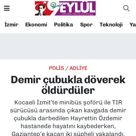
Resmi İlanlar
Konak Nöbetçi Eczaneler
İzmir
Ekonomi
Politika
Spor
Teknoloji
Y
BİLİM
Konak Hava Durumu
DÜNYA
Konak Trafik Yoğunluk Haritası
POLİS / ADLİYE
EĞİTİM
Süper Lig Puan Durumu ve Fikstür
Demir çubukla döverek
EKONOMİ
Tüm Manşetler
öldürdüler
KÜLTÜR SANAT
Son Dakika Haberleri
Kocaeli İzmit’te minibüs şoförü ile TIR
sürücüsü arasında çıkan kavgada demir
MAGAZİN
Haber Arşivi
çubukla darbedilen Hayrettin Özdemir
hastanede hayatını kaybederken,
POLİTİKA
Gaziantep’e kaçan iki şüpheli yakalandı.