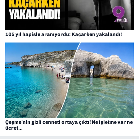
105 yıl hapisle aranıyordu: Kaçarken yakalandı!
Çeşme’nin gizli cenneti ortaya çıktı! Ne işletme var ne
ücret…