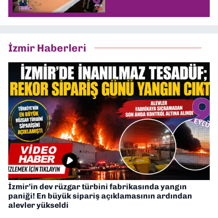
İzmir Haberleri
İzmir’in dev rüzgar türbini fabrikasında yangın
paniği! En büyük sipariş açıklamasının ardından
alevler yükseldi