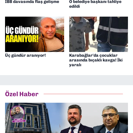
İBB davasında flaş gelişme
O belediye başkanı tahliye
edildi
Üç gündür aranıyor!
Karabağlar'da çocuklar
arasında bıçaklı kavga! İki
yaralı
Özel Haber