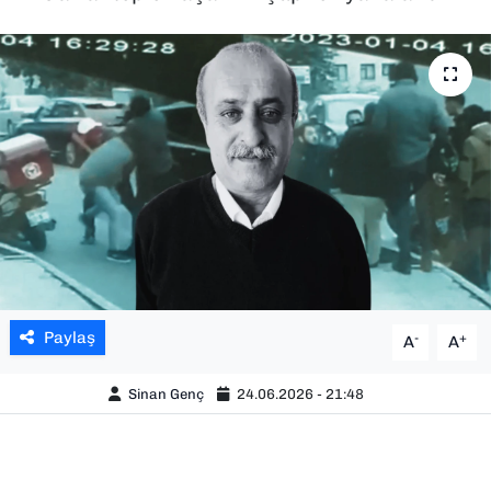
SAĞLIK
SPOR
TEKNOLOJİ
YAŞAM
YEREL YÖNETİMLER
Paylaş
-
+
A
A
Sinan Genç
24.06.2026 - 21:48