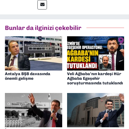
muhabir, editör, müdür yardımcısı ve spor
müdürü olarak görev yaptım. Ayrıca Yeni
Asır TV’de 7 yıl boyunca programlar
hazırlayıp sundum. Şu anda Dokuz Eylül
Bunlar da ilginizi çekebilir
Gazetesi'nde editörlük yapıyorum
Antalya BŞB davasında
Veli Ağbaba’nın kardeşi Hür
önemli gelişme
Ağbaba Egeşehir
soruşturmasında tutuklandı