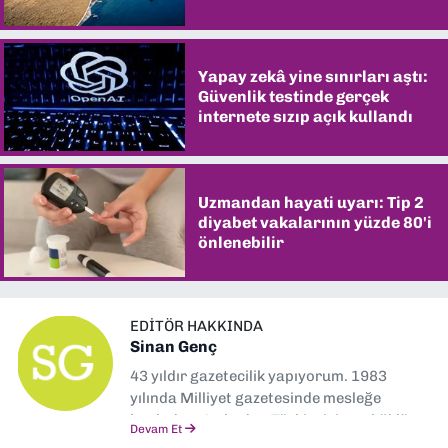
şaşırtıyor
Yapay zekâ yine sınırları aştı:
Güvenlik testinde gerçek
internete sızıp açık kullandı
Uzmandan hayati uyarı: Tip 2
diyabet vakalarının yüzde 80'i
önlenebilir
EDITÖR HAKKINDA
Sinan Genç
43 yıldır gazetecilik yapıyorum. 1983
yılında Milliyet gazetesinde mesleğe
başladım. Ardından Türkiye’nin en köklü
Devam Et
gazetelerinden Yeni Asır’da 36 yıl boyunca