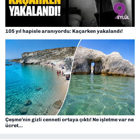
105 yıl hapisle aranıyordu: Kaçarken yakalandı!
Çeşme’nin gizli cenneti ortaya çıktı! Ne işletme var ne
ücret…