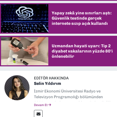
Yapay zekâ yine sınırları aştı:
Güvenlik testinde gerçek
internete sızıp açık kullandı
Uzmandan hayati uyarı: Tip 2
diyabet vakalarının yüzde 80'i
önlenebilir
EDITÖR HAKKINDA
Selin Yıldırım
İzmir Ekonomi Üniversitesi Radyo ve
Televizyon Programcılığı bölümünden
2024 senesinde mezun oldum. Dokuz Eylül
Devam Et
Gazetesi'nde spor yazarlığı yaparken,
editörlük görevini de üstleniyorum.