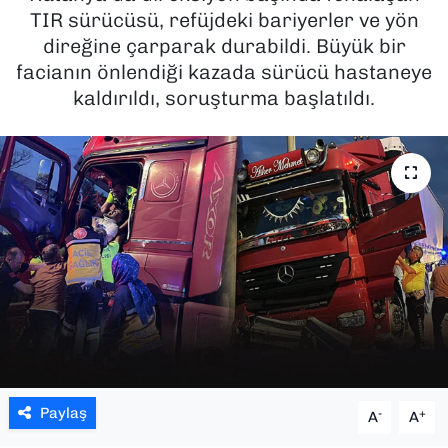
TIR sürücüsü, refüjdeki bariyerler ve yön
SAĞLIK
direğine çarparak durabildi. Büyük bir
facianın önlendiği kazada sürücü hastaneye
SPOR
kaldırıldı, soruşturma başlatıldı.
TEKNOLOJİ
YAŞAM
YEREL YÖNETİMLER
Paylaş
-
+
A
A