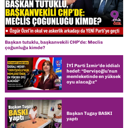
Başkan tutuklu, başkanvekili CHP’de: Meclis
çoğunluğu kimde?
İYİ Parti İzmir’de iddialı
hedef: “Dervişoğlu’nun
memleketinde en yüksek
oyu alacağız”
Başkan Tugay BASKI
yaptı