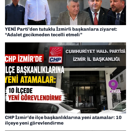
YENİ Parti’den tutuklu İzmirli başkanlara ziyaret:
“Adalet gecikmeden tecelli etmeli”
CHP İzmir’de ilçe başkanlıklarına yeni atamalar: 10
ilçeye yeni görevlendirme