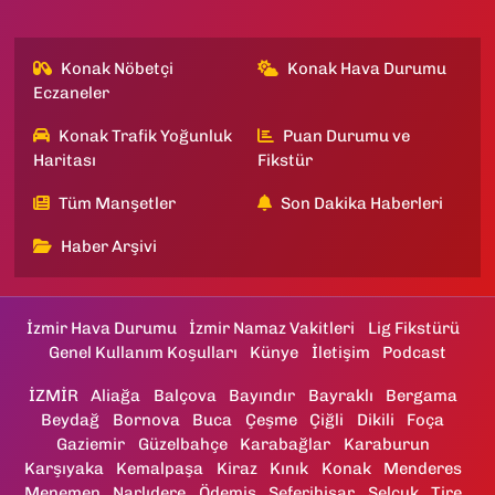
Konak Nöbetçi
Konak Hava Durumu
Eczaneler
Konak Trafik Yoğunluk
Puan Durumu ve
Haritası
Fikstür
Tüm Manşetler
Son Dakika Haberleri
Haber Arşivi
İzmir Hava Durumu
İzmir Namaz Vakitleri
Lig Fikstürü
Genel Kullanım Koşulları
Künye
İletişim
Podcast
İZMİR
Aliağa
Balçova
Bayındır
Bayraklı
Bergama
Beydağ
Bornova
Buca
Çeşme
Çiğli
Dikili
Foça
Gaziemir
Güzelbahçe
Karabağlar
Karaburun
Karşıyaka
Kemalpaşa
Kiraz
Kınık
Konak
Menderes
Menemen
Narlıdere
Ödemiş
Seferihisar
Selçuk
Tire