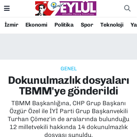
Resmi İlanlar
Konak Nöbetçi Eczaneler
İzmir
Ekonomi
Politika
Spor
Teknoloji
Y
BİLİM
Konak Hava Durumu
DÜNYA
Konak Trafik Yoğunluk Haritası
GENEL
EĞİTİM
Süper Lig Puan Durumu ve Fikstür
Dokunulmazlık dosyaları
EKONOMİ
Tüm Manşetler
TBMM'ye gönderildi
KÜLTÜR SANAT
Son Dakika Haberleri
TBMM Başkanlığına, CHP Grup Başkanı
Özgür Özel ile İYİ Parti Grup Başkanvekili
MAGAZİN
Haber Arşivi
Turhan Çömez'in de aralarında bulunduğu
12 milletvekili hakkında 14 dokunulmazlık
POLİTİKA
dosyası sunuldu.