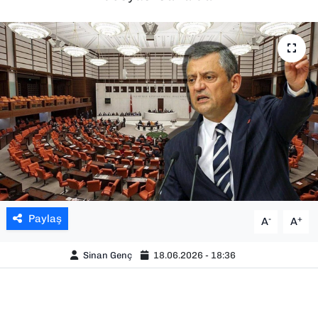
SAĞLIK
SPOR
TEKNOLOJİ
YAŞAM
YEREL YÖNETİMLER
Paylaş
-
+
A
A
Sinan Genç
18.06.2026 - 18:36