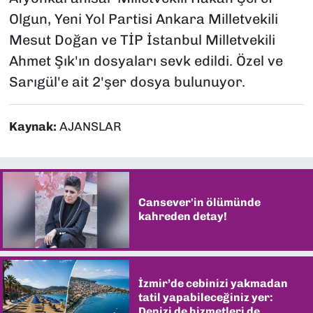
Olgun, Yeni Yol Partisi Ankara Milletvekili
Mesut Doğan ve TİP İstanbul Milletvekili
Ahmet Şık'ın dosyaları sevk edildi. Özel ve
Sarıgül'e ait 2'şer dosya bulunuyor.
Kaynak:
AJANSLAR
Cansever'in ölümünde
kahreden detay!
İzmir’de cebinizi yakmadan
tatil yapabileceğiniz yer:
Denizi de hizmetleri de