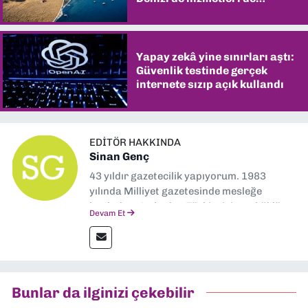
şaşırtıyor
Yapay zekâ yine sınırları aştı:
Güvenlik testinde gerçek
internete sızıp açık kullandı
EDITÖR HAKKINDA
Sinan Genç
43 yıldır gazetecilik yapıyorum. 1983
yılında Milliyet gazetesinde mesleğe
başladım. Ardından Türkiye’nin en köklü
Devam Et
gazetelerinden Yeni Asır’da 36 yıl boyunca
muhabir, editör, müdür yardımcısı ve spor
müdürü olarak görev yaptım. Ayrıca Yeni
Asır TV’de 7 yıl boyunca programlar
hazırlayıp sundum. Şu anda Dokuz Eylül
Bunlar da ilginizi çekebilir
Gazetesi'nde editörlük yapıyorum