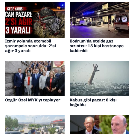
İzmir yolunda otomobil
Bodrum’da otelde gaz
şarampole savruldu: 2’si
sızıntısı: 15 kişi hastaneye
ağır 3 yaralı
kaldırıldı
Özgür Özel MYK’yı topluyor
Kabus gibi pazar: 8 kişi
boğuldu