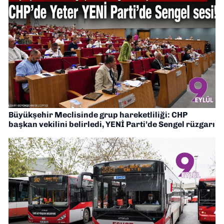
Büyükşehir Meclisinde grup hareketliliği: CHP
başkan vekilini belirledi, YENİ Parti’de Sengel rüzgarı