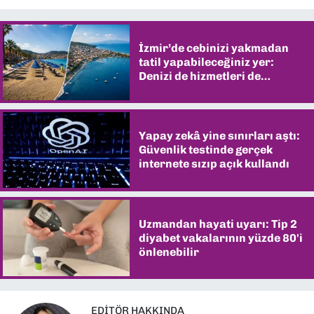
İzmir’de cebinizi yakmadan
tatil yapabileceğiniz yer:
Denizi de hizmetleri de
şaşırtıyor
Yapay zekâ yine sınırları aştı:
Güvenlik testinde gerçek
internete sızıp açık kullandı
Uzmandan hayati uyarı: Tip 2
diyabet vakalarının yüzde 80'i
önlenebilir
EDITÖR HAKKINDA