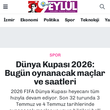
Resmi İlanlar
Konak Nöbetçi Eczaneler
İzmir
Ekonomi
Politika
Spor
Teknoloji
Y
BİLİM
Konak Hava Durumu
DÜNYA
Konak Trafik Yoğunluk Haritası
SPOR
EĞİTİM
Süper Lig Puan Durumu ve Fikstür
Dünya Kupası 2026:
EKONOMİ
Tüm Manşetler
Bugün oynanacak maçlar
ve saatleri
KÜLTÜR SANAT
Son Dakika Haberleri
2026 FIFA Dünya Kupası heyecanı tüm
MAGAZİN
Haber Arşivi
hızıyla devam ediyor. Son 32 turunda 3
Temmuz ve 4 Temmuz tarihlerinde
POLİTİKA