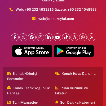
Konak / İzmir
Web: +90 232 4633215 Gazete: +90 232 4048989
web@dokuzeylul.com
Konak Nöbetçi
Konak Hava Durumu
Eczaneler
Konak Trafik Yoğunluk
Puan Durumu ve
Haritası
Fikstür
Tüm Manşetler
Son Dakika Haberleri