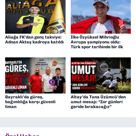
Aliağa FK’dan genç takviye:
İlke Özyüksel Mihrioğlu
Adnan Aktaş kadroya katıldı
Avrupa şampiyonu oldu:
Türk spor tarihinde bir ilk
Bayraklı’da güreş,
Altay’da Tuna Üzümcü’den
bağımlılığa karşı güvenli
umut mesajı: “Zor günleri
liman
geride bırakacağız”