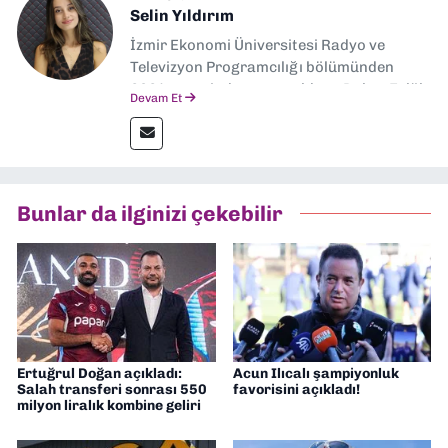
Selin Yıldırım
İzmir Ekonomi Üniversitesi Radyo ve
Televizyon Programcılığı bölümünden
2024 senesinde mezun oldum. Dokuz Eylül
Devam Et
Gazetesi'nde spor yazarlığı yaparken,
editörlük görevini de üstleniyorum.
Bunlar da ilginizi çekebilir
Ertuğrul Doğan açıkladı:
Acun Ilıcalı şampiyonluk
Salah transferi sonrası 550
favorisini açıkladı!
milyon liralık kombine geliri