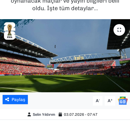
oynanacak maçlar ve yayın bilgileri belli
oldu. İşte tüm detaylar…
SAĞLIK
SPOR
TEKNOLOJİ
YAŞAM
YEREL YÖNETİMLER
Paylaş
-
+
A
A
Selin Yıldırım
03.07.2026 - 07:47