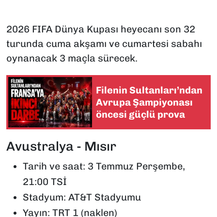
2026 FIFA Dünya Kupası heyecanı son 32
turunda cuma akşamı ve cumartesi sabahı
oynanacak 3 maçla sürecek.
Filenin Sultanları’ndan
Avrupa Şampiyonası
öncesi güçlü prova
Avustralya - Mısır
Tarih ve saat: 3 Temmuz Perşembe,
21:00 TSİ
Stadyum: AT&T Stadyumu
Yayın: TRT 1 (naklen)