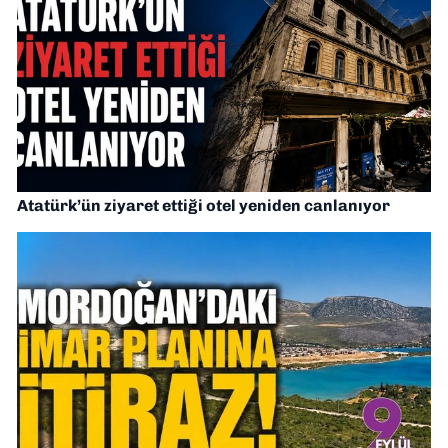
Atatürk’ün ziyaret ettiği otel yeniden canlanıyor