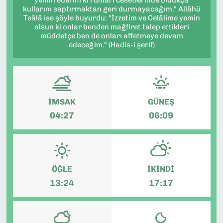
yemin ederim ki ruhları cesetlerinde oldukça
kullarını saptırmaktan geri durmayacağım." Allâhü
SAĞLIK
Teâlâ ise şöyle buyurdu: "İzzetim ve Celâlime yemin
olsun ki onlar benden mağfiret talep ettikleri
müddetçe ben de onları affetmeye devam
SPOR
edeceğim." (Hadis-i şerif)
TEKNOLOJİ
YAŞAM
İMSAK
GÜNEŞ
04:27
06:09
YEREL YÖNETİMLER
ÖĞLE
İKINDI
13:24
17:17