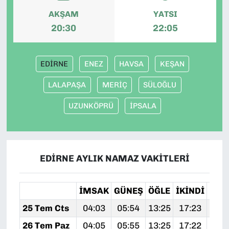
AKŞAM
YATSI
20:30
22:05
EDİRNE
ENEZ
HAVSA
KEŞAN
LALAPAŞA
MERİÇ
SÜLOĞLU
UZUNKÖPRÜ
İPSALA
EDİRNE AYLIK NAMAZ VAKITLERI
İMSAK
GÜNEŞ
ÖĞLE
İKINDI
AKŞ
25 Tem Cts
04:03
05:54
13:25
17:23
20:
26 Tem Paz
04:05
05:55
13:25
17:22
20: