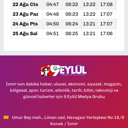
22 Ağu Cts
04:47
06:22
13:22
17:08
20:
23 Ağu Paz
04:48
06:23
13:22
17:07
20:
24 Ağu Pts
04:50
06:24
13:21
17:07
20:
25 Ağu Sal
04:51
06:25
13:21
17:06
20:
İzmir son dakika haber, ulusal, ekonomi, siyaset, magazin,
bölgesel, spor, turizm, etkinlik, tarih, bilim, teknoloji ve
güncel haberler için 9 Eylül Medya Grubu
Umur Bey mah., Liman cad, Havagazı Yerleşkesi No:16/6
Konak / İzmir